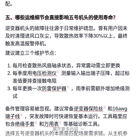
配。
五、哪些运维细节会直接影响五号机头的使用寿命？
逆变器机头的故障往往源于日常维护疏忽。曾有用户因未
及时清理进风口灰尘，导致散热效率下降30%以上，最终
触发高温报警停机。
建议建立三个维护节点：
每月检查散热风扇轴承状态，异常震动需立即更换
每季度用
电压检测仪
测量输入输出端子压降，超过标
准值要排查接触电阻
每年更换一次
防雷保护器
，雨季前需额外增加绝缘测
试
备件管理容易被忽视。建议常备
逆变器保险丝
和
16awg
端子线
，突发故障时可快速恢复基本运行。工具箱里应
包含
绝缘手套
和
万用表
等基础诊断工具。
展开更多内容

选择五号逆变器机头的本质是匹配场景需求链。从主机参