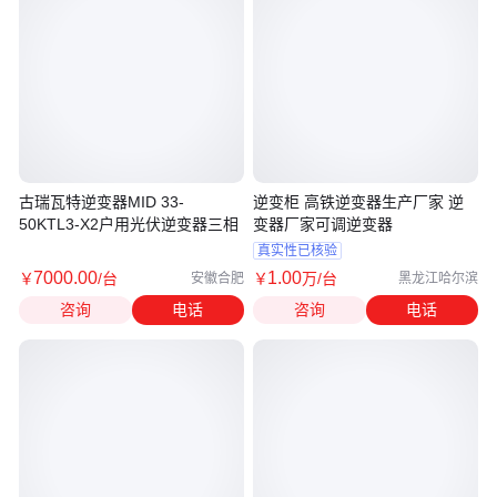
古瑞瓦特逆变器MID 33-
逆变柜 高铁逆变器生产厂家 逆
50KTL3-X2户用光伏逆变器三相
变器厂家可调逆变器
真实性已核验
7000
.00
1
.00
￥
/台
￥
万
/台
安徽合肥
黑龙江哈尔滨
咨询
电话
咨询
电话