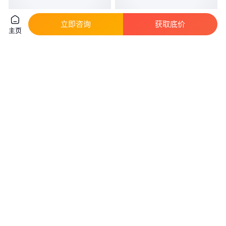
立即咨询
获取底价
主页
Growatt古瑞瓦特太阳能光伏逆
19英寸机架式1000w正弦波逆变
变器20KW 30KW正弦波三相并
器dc24v 转ac220v高频电力逆变
网逆变 器
器
真实性已核验
3300
.00
5200
.00
￥
/台
￥
/台
河北保定
广东深圳
咨询
电话
咨询
电话
电力机车逆变器 三相中频逆变器
博奥斯风机并网逆变器带发电机
电力机车逆变器
功率曲线可调逆变电源10KW-