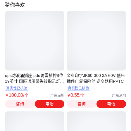
猜你喜欢
ups防浪涌插座 pdu防雷插排8位
金科印字JK60-300 3A 60V 低压
19英寸 国际通用带失效指示灯
插件自复保险丝 逆变器用PPTC
250VAC
真实性已核验
真实性已核验
100
.00
0
.55
￥
/个
￥
/个
广东深圳
广东深圳
咨询
电话
咨询
电话