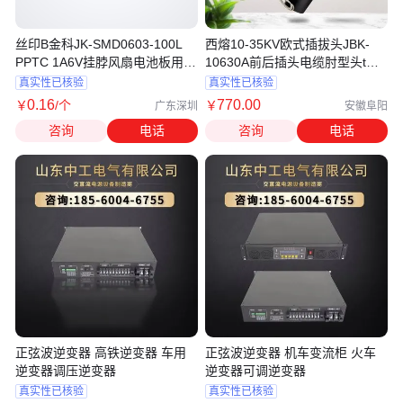
丝印B金科JK-SMD0603-100L
西熔10-35KV欧式插拔头JBK-
PPTC 1A6V挂脖风扇电池板用保
10630A前后插头电缆肘型头t型
险丝可恢复
插拔头
真实性已核验
真实性已核验
0
.16
770
.00
￥
/个
￥
广东深圳
安徽阜阳
咨询
电话
咨询
电话
正弦波逆变器 高铁逆变器 车用
正弦波逆变器 机车变流柜 火车
逆变器调压逆变器
逆变器可调逆变器
真实性已核验
真实性已核验