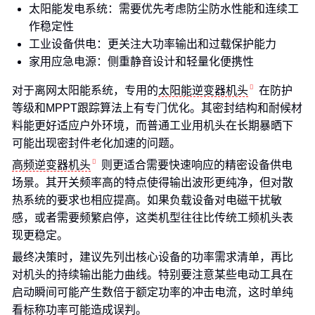
太阳能发电系统：需要优先考虑防尘防水性能和连续工
作稳定性
工业设备供电：更关注大功率输出和过载保护能力
家用应急电源：侧重静音设计和轻量化便携性
对于离网太阳能系统，专用的
太阳能逆变器机头
在防护
等级和MPPT跟踪算法上有专门优化。其密封结构和耐候材
料能更好适应户外环境，而普通工业用机头在长期暴晒下
可能出现密封件老化加速的问题。
高频逆变器机头
则更适合需要快速响应的精密设备供电
场景。其开关频率高的特点使得输出波形更纯净，但对散
热系统的要求也相应提高。如果负载设备对电磁干扰敏
感，或者需要频繁启停，这类机型往往比传统工频机头表
现更稳定。
最终决策时，建议先列出核心设备的功率需求清单，再比
对机头的持续输出能力曲线。特别要注意某些电动工具在
启动瞬间可能产生数倍于额定功率的冲击电流，这时单纯
看标称功率可能造成误判。