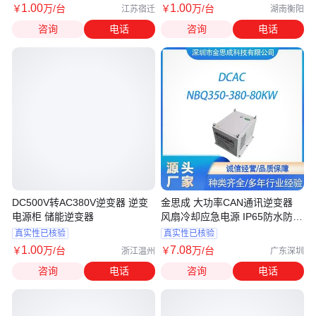
1
.00
1
.00
￥
万
/台
￥
万
/台
江苏宿迁
湖南衡阳
咨询
电话
咨询
电话
DC500V转AC380V逆变器 逆变
金思成 大功率CAN通讯逆变器
电源柜 储能逆变器
风扇冷却应急电源 IP65防水防尘
80KW
真实性已核验
真实性已核验
1
.00
7
.08
￥
万
/台
￥
万
/台
浙江温州
广东深圳
咨询
电话
咨询
电话