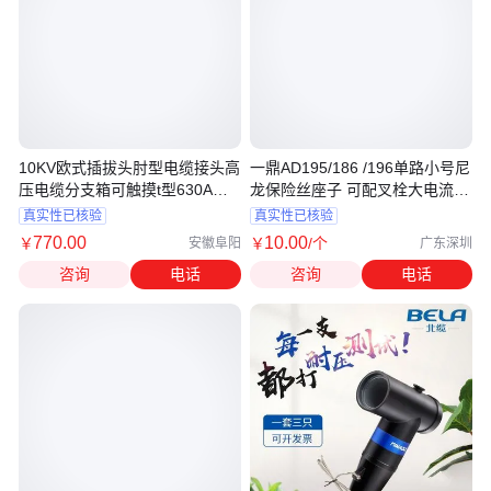
10KV欧式插拔头肘型电缆接头高
一鼎AD195/186 /196单路小号尼
压电缆分支箱可触摸t型630A前
龙保险丝座子 可配叉栓大电流
插头
FUSE
真实性已核验
真实性已核验
770
.00
10
.00
￥
￥
/个
安徽阜阳
广东深圳
咨询
电话
咨询
电话