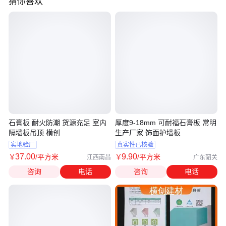
猜你喜欢
石膏板 耐火防潮 货源充足 室内
厚度9-18mm 可耐福石膏板 常明
隔墙板吊顶 横创
生产厂家 饰面护墙板
实地验厂
真实性已核验
37
.00
9
.90
￥
/平方米
￥
/平方米
江西南昌
广东韶关
咨询
电话
咨询
电话