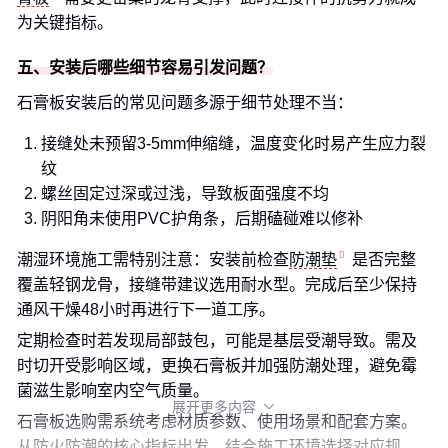
为关键指标。
五、安装后哪些细节容易引发问题？
石膏板安装后的常见问题多源于细节处理不当：
接缝处未预留3-5mm伸缩缝，温度变化时易产生应力裂
纹
螺丝固定过深或过浅，导致板面强度不均
阴阳角未使用PVC护角条，后期磕碰难以修补
潮湿环境施工需特别注意：安装前检查
防潮垫
是否完整
覆盖轻钢龙骨，接缝带建议选用耐水型。完成后至少保持
通风干燥48小时再进行下一道工序。
定期检查时若发现局部鼓包，可能是基层受潮导致。需及
时切开受影响区域，更换石膏板并加强防潮处理，避免霉
菌滋生影响室内空气质量。
展开更多内容

石膏板选购需系统考虑材质参数、使用场景和配套方案。
从防火防潮的核心指标出发，结合施工环境选择对应规