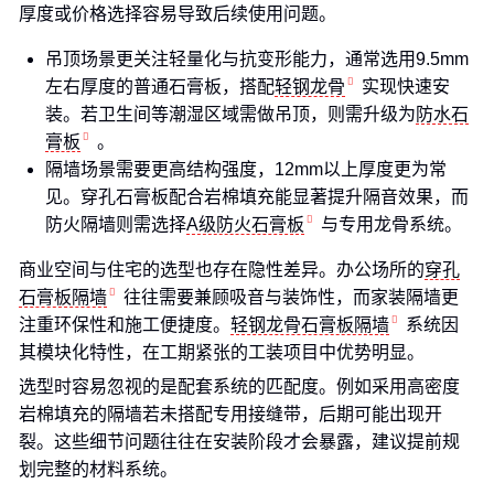
厚度或价格选择容易导致后续使用问题。
吊顶场景更关注轻量化与抗变形能力，通常选用9.5mm
左右厚度的普通石膏板，搭配
轻钢龙骨
实现快速安
装。若卫生间等潮湿区域需做吊顶，则需升级为
防水石
膏板
。
隔墙场景需要更高结构强度，12mm以上厚度更为常
见。穿孔石膏板配合岩棉填充能显著提升隔音效果，而
防火隔墙则需选择
A级防火石膏板
与专用龙骨系统。
商业空间与住宅的选型也存在隐性差异。办公场所的
穿孔
石膏板隔墙
往往需要兼顾吸音与装饰性，而家装隔墙更
注重环保性和施工便捷度。
轻钢龙骨石膏板隔墙
系统因
其模块化特性，在工期紧张的工装项目中优势明显。
选型时容易忽视的是配套系统的匹配度。例如采用高密度
岩棉填充的隔墙若未搭配专用接缝带，后期可能出现开
裂。这些细节问题往往在安装阶段才会暴露，建议提前规
划完整的材料系统。