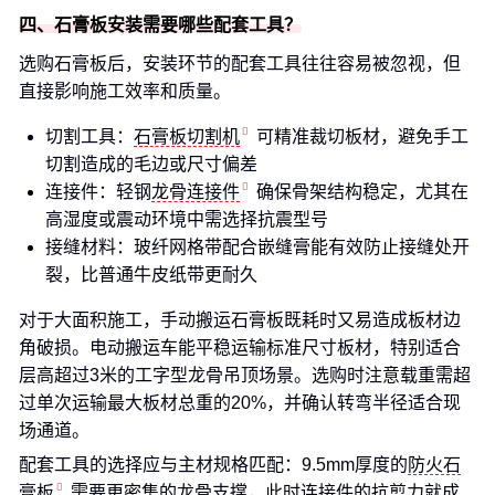
四、石膏板安装需要哪些配套工具？
选购石膏板后，安装环节的配套工具往往容易被忽视，但
直接影响施工效率和质量。
切割工具：
石膏板切割机
可精准裁切板材，避免手工
切割造成的毛边或尺寸偏差
连接件：轻钢
龙骨连接件
确保骨架结构稳定，尤其在
高湿度或震动环境中需选择抗震型号
接缝材料：玻纤网格带配合嵌缝膏能有效防止接缝处开
裂，比普通牛皮纸带更耐久
对于大面积施工，手动搬运石膏板既耗时又易造成板材边
角破损。电动搬运车能平稳运输标准尺寸板材，特别适合
层高超过3米的工字型龙骨吊顶场景。选购时注意载重需超
过单次运输最大板材总重的20%，并确认转弯半径适合现
场通道。
配套工具的选择应与主材规格匹配：9.5mm厚度的
防火石
膏板
需要更密集的龙骨支撑，此时连接件的抗剪力就成