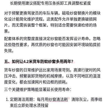
长期使用建议搭配专用压条拆卸工具调整松紧度
对于频繁更换驾驶员的车队车辆，磁吸纱窗替换片的模块
化设计能简化维护流程。这类配件允许单独更换破损网
片，而无需拆装整个框架，特别适合需要快速检修的场
景。
配套体系的完整度直接决定纱窗能否发挥设计寿命。忽略
这些隐性要求，再优质的纱窗也可能因安装环境缺陷提前
失效。
五、如何让4.2米货车防蚊纱窗多用两年？
货车纱窗的日常维护远比家用场景苛刻。高速行驶时的风
压冲击、频繁装卸货物的机械摩擦，以及不同地区的温湿
度变化，都会加速网片和边框的损耗。
三个关键维护策略能显著延长使用寿命：
定期清洁周期：每月用
纱窗清洁刷
清除灰尘，雨季结
束后立即处理水渍残留