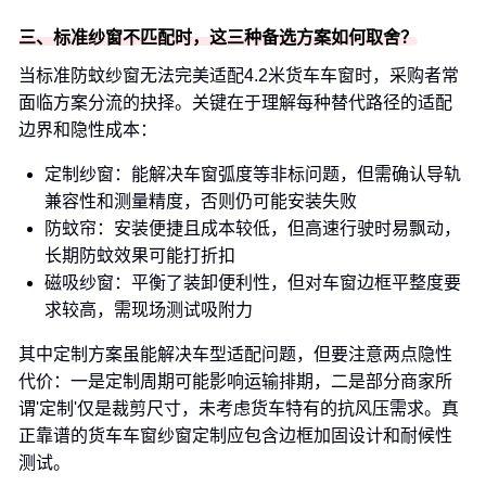
三、标准纱窗不匹配时，这三种备选方案如何取舍？
当标准防蚊纱窗无法完美适配4.2米货车车窗时，采购者常
面临方案分流的抉择。关键在于理解每种替代路径的适配
边界和隐性成本：
定制纱窗：能解决车窗弧度等非标问题，但需确认导轨
兼容性和测量精度，否则仍可能安装失败
防蚊帘：安装便捷且成本较低，但高速行驶时易飘动，
长期防蚊效果可能打折扣
磁吸纱窗：平衡了装卸便利性，但对车窗边框平整度要
求较高，需现场测试吸附力
其中定制方案虽能解决车型适配问题，但要注意两点隐性
代价：一是定制周期可能影响运输排期，二是部分商家所
谓'定制'仅是裁剪尺寸，未考虑货车特有的抗风压需求。真
正靠谱的货车车窗纱窗定制应包含边框加固设计和耐候性
测试。