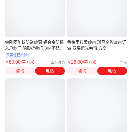
金刚网防蚊防盗纱窗 铝合金防鼠
香格里拉柔纱帘 斑马帘彩虹帘订
入户纱门 隐形折叠门 304不锈钢
做 双层遮光卷帘 方夏
网
真实性已核验
80
.00
28
.00
￥
/平方米
￥
/平方米
山东潍坊
北京
咨询
电话
咨询
电话