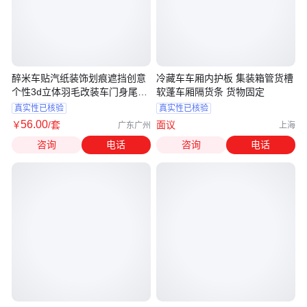
醉米车贴汽纸装饰划痕遮挡创意
冷藏车车厢内护板 集装箱管货槽
个性3d立体羽毛改装车门身尾反
软蓬车厢隔货条 货物固定
光
真实性已核验
真实性已核验
56
.00
￥
/套
面议
广东广州
上海
咨询
电话
咨询
电话