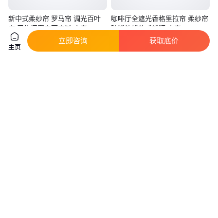
新中式柔纱帘 罗马帘 调光百叶
咖啡厅全遮光香格里拉帘 柔纱帘
帘 卫生间窗帘可定制 方夏
防紫外线款式新颖 方夏
立即咨询
获取底价
主页
28
.00
28
.00
￥
/平方米
￥
/平方米
北京
北京
咨询
电话
咨询
电话
客厅遮光窗帘卷帘 阳台隔热香格
方夏 定做香格里拉帘 柔纱帘 书
里拉帘 卫生间书房卧室防晒柔纱
房客厅免打孔遮光百叶卷帘
帘