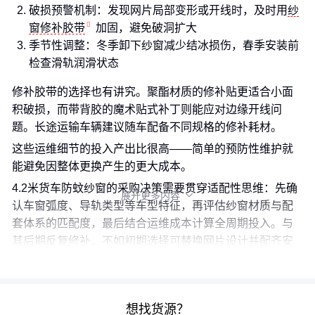
破损预警机制：发现网片局部变形或开线时，及时用
纱
窗修补胶带
加固，避免破洞扩大
季节性调整：冬季卸下纱窗减少结冰损伤，春季安装前
检查滑轨润滑状态
修补胶带的选择也有讲究。聚酯材质的修补贴更适合小面
积破损，而带背胶的魔术贴式补丁则能应对边缘开线问
题。长途运输车辆建议随车配备不同规格的修补耗材。
这些运维细节的投入产出比很高——简单的预防性维护就
能避免因整体更换产生的更大成本。
4.2米货车防蚊纱窗的采购决策需要贯穿适配性思维：先确
展开更多内容

认车窗弧度、导轨类型等车型特征，再评估纱窗材质与配
套体系的匹配度，最后结合运维成本计算全周期投入。与
其后期反复修补，不如初期选择可替换网片设计并配齐安
装辅件，这种系统化方案往往长期性价比更高。
想找货源？