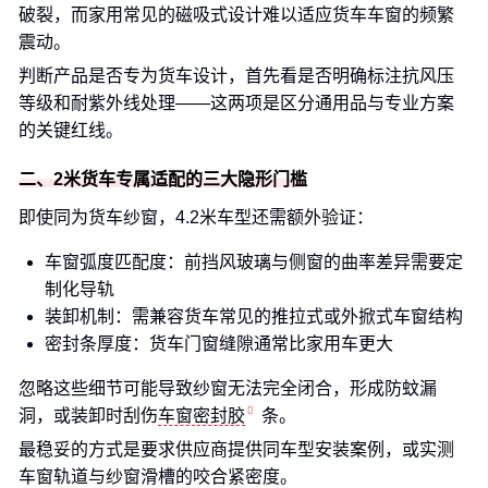
破裂，而家用常见的磁吸式设计难以适应货车车窗的频繁
震动。
判断产品是否专为货车设计，首先看是否明确标注抗风压
等级和耐紫外线处理——这两项是区分通用品与专业方案
的关键红线。
二、2米货车专属适配的三大隐形门槛
即使同为货车纱窗，4.2米车型还需额外验证：
车窗弧度匹配度：前挡风玻璃与侧窗的曲率差异需要定
制化导轨
装卸机制：需兼容货车常见的推拉式或外掀式车窗结构
密封条厚度：货车门窗缝隙通常比家用车更大
忽略这些细节可能导致纱窗无法完全闭合，形成防蚊漏
洞，或装卸时刮伤
车窗密封胶
条。
最稳妥的方式是要求供应商提供同车型安装案例，或实测
车窗轨道与纱窗滑槽的咬合紧密度。