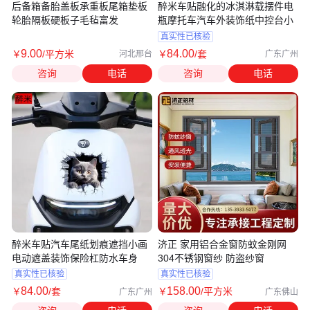
后备箱备胎盖板承重板尾箱垫板
醉米车贴融化的冰淇淋载摆件电
轮胎隔板硬板子毛毡富发
瓶摩托车汽车外装饰纸中控台小
真实性已核验
9
.00
84
.00
￥
/平方米
￥
/套
河北邢台
广东广州
咨询
电话
咨询
电话
醉米车贴汽车尾纸划痕遮挡小画
济正 家用铝合金窗防蚊金刚网
电动遮盖装饰保险杠防水车身
304不锈钢窗纱 防盗纱窗
真实性已核验
真实性已核验
84
.00
158
.00
￥
/套
￥
/平方米
广东广州
广东佛山