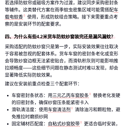
若选择防蚊帘或磁吸方案作为过渡，建议同步采购密封条
等辅件。这类替代方案在雨季蚊虫密集区域可能需搭配
车
载电蚊香
使用，形成防蚊组合策略。接下来需要重点考
察的是安装环节的配套要求。
四、为什么有些4.2米货车防蚊纱窗装完还是漏风漏蚊？
采购适配的防蚊纱窗只是第一步，实际安装效果往往取决
于容易被忽视的配套体系。货车车窗的密封条老化或变形
会导致纱窗边框无法紧密贴合，而滑轨积灰则可能影响推
拉顺畅度——这些细节问题在静态测试时难以发现，却会
显著降低实际防蚊效果。
建议在安装前重点检查三个配套环节：
车窗密封条状态：用
三元乙丙车窗胶条
替换老化发硬
的旧密封条，确保纱窗压条能紧密卡入
滑轨清洁度：使用
车窗清洁剂
清除油污和颗粒物，避
免推拉时磨损纱网
固定辅材匹配度：
自粘式纱窗胶带
更适合临时安装，