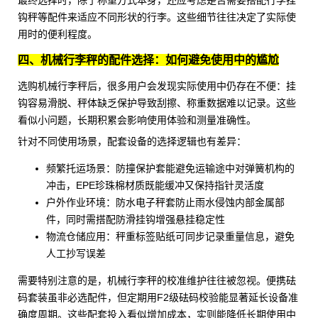
钩秤
等配件来适应不同形状的行李。这些细节往往决定了实际使
用时的便利程度。
四、机械行李秤的配件选择：如何避免使用中的尴尬
选购机械行李秤后，很多用户会发现实际使用中仍存在不便：挂
钩容易滑脱、秤体缺乏保护导致刮擦、称重数据难以记录。这些
看似小问题，长期积累会影响使用体验和测量准确性。
针对不同使用场景，配套设备的选择逻辑也有差异：
频繁托运场景：
防撞保护套
能避免运输途中对弹簧机构的
冲击，EPE珍珠棉材质既能缓冲又保持指针灵活度
户外作业环境：
防水电子秤套
防止雨水侵蚀内部金属部
件，同时需搭配防滑挂钩增强悬挂稳定性
物流仓储应用：
秤重标签贴纸
可同步记录重量信息，避免
人工抄写误差
需要特别注意的是，机械行李秤的校准维护往往被忽视。
便携砝
码套装
虽非必选配件，但定期用
F2级砝码
校验能显著延长设备准
确度周期。这些配套投入看似增加成本，实则能降低长期使用中