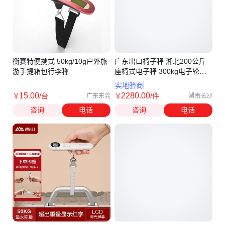
衡赛特便携式 50kg/10g户外旅
广东出口椅子秤 湘北200公斤
游手提箱包行李称
座椅式电子秤 300kg电子轮椅
车秤
实地验商
15
.00
2280
.00
￥
/台
￥
/件
广东东莞
湖南长沙
咨询
电话
咨询
电话