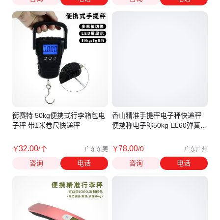
衡赛特 50kg便携式行李箱包电
香山精准手提秤电子秤快递秤
子秤 带1米卷尺快递秤
便携称电子称50kg EL60弹簧秤
行李称
32
.00
78
.00
￥
/个
￥
/0
广东东莞
广东广州
咨询
电话
咨询
电话