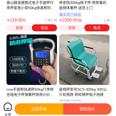
香山精准便携式电子手提秤行
养老院300kg椅子秤 带称重的
李秤家用小型50kg快递称钓鱼
座椅体重秤 送货上门
弹簧磅秤
真实性已核验
119
.00
2200
.00
￥
/0
￥
/台
广东广州
上海
咨询
电话
咨询
电话
cnw手提称快递秤50kg行李称
座椅秤型号SCS-300kg 300公
充电电子秤弹簧秤商用计价秤
斤轮椅称 称轮椅秤电子地磅
买菜钩称
真实性已核验
91
.00
1680
.00
￥
/0
￥
/台
广东广州
上海
立即咨询
获取底价
咨询
电话
咨询
电话
主页