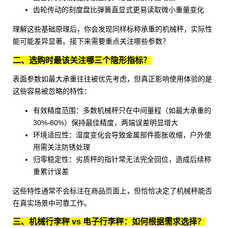
齿轮传动的刻度盘比弹簧直显式更易读取微小重量变化
理解这些基础原理后，你会发现同样标称承重的机械秤，实际性
能可能差异显著。接下来需要重点关注哪些参数？
二、选购时最该关注哪三个隐形指标？
表面参数如最大承重往往被优先考虑，但真正影响使用体验的是
这些容易被忽略的特性：
有效精度范围：多数机械秤只在中间量程（如最大承重的
30%-80%）保持最佳精度，两端误差明显增大
环境适应性：湿度变化会导致金属部件膨胀收缩，户外使
用需关注防锈处理
归零稳定性：劣质秤的指针常无法完全回位，造成后续称
重累计误差
这些特性通常不会标注在商品页面上，但恰恰决定了机械秤能否
在真实场景中可靠工作。
三、机械行李秤 vs 电子行李秤：如何根据需求选择？