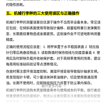
的隐性损耗。
五、机械行李秤的三大使用误区与正确操作
机械行李秤的测量误差往往源于操作不当而非设备本身。常见误
区包括：在倾斜表面使用导致指针偏移、超量程称重引发弹簧形
变、长期悬挂重物造成金属疲劳。这些操作会不可逆地影响测量
精度。
正确的使用流程应该是：1. 将秤体置于水平稳固表面 2. 轻拉指
针归零后再悬挂物品 3. 读取数值时保持视线与刻度盘垂直 4. 使
用后及时卸除负载并收纳保护套。对于高频率使用的场景，建议
每周用标准砝码验证零点漂移情况。
存放时需注意环境湿度控制，潮湿环境容易导致指针轴承生锈。
若发现指针卡顿，可少量涂抹钟表油维护，切忌使用普通润滑
油。长期不使用时，应卸除挂钩压力并置于防尘罩内保存。
展开更多内容

机械行李秤的选购本质是精度寿命与使用成本的平衡。旅行者应
侧重便携性和防撞保护，物流从业者则需关注承重耐用度和配套
标签系统。无论哪种场景，定期校准和维护都比单纯追求初始精
度更重要，这才是长期准确称重的关键。