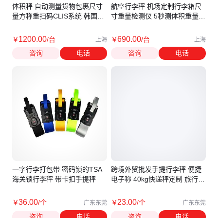
体积秤 自动测量货物包裹尺寸
航空行李秤 机场定制行李箱尺
量方称重扫码CLIS系统 韩国凯
寸重量检测仪 5秒测体积重量
士CAS
凯士CAS
1200
.00
690
.00
￥
/台
￥
/台
上海
上海
咨询
电话
咨询
电话
一字行李打包带 密码锁的TSA
跨境外贸批发手提行李秤 便捷
海关锁行李秤 带卡扣手提秤
电子称 40kg快递秤定制 旅行箱
包秤
36
.00
23
.00
￥
/个
￥
/个
广东东莞
广东东莞
咨询
电话
咨询
电话