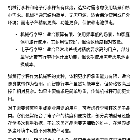
机械行李秤和
电子行李秤
各有优势，选择时需考虑使用场景和核
心需求。机械秤通常结构简单、无需电源，适合偶尔使用或户外
环境；而电子秤精度更高、功能更多，但依赖电池供电。
机械行李秤：适合预算有限、使用频率低的场景，如家庭
偶尔旅行使用。其耐用性较好，但读数精度相对较低。
电子行李秤：适合经常出差或对精度要求高的用户，部分
型号还带有
行李托运计重
功能，但长期使用需考虑电池更
换成本。
弹簧行李秤
作为机械秤的变种，体积更小但承重能力有限，适合
随身携带作为备用。而
智能行李秤
虽然功能丰富，但价格较高且
操作相对复杂。如果主要需求是简单称重，传统机械秤可能更实
用。
对于需要频繁称重或商业用途的用户，可考虑行李带秤这类子品
类。它们通常结合了电子秤的精度和便携性，部分高端型号还能
存储多次称重数据。不过这类产品需要更细致的维护，在潮湿或
多尘环境中可能不如机械秤可靠。
最终选择时，除了称重方式本身，还应考虑是否需要搭配
行李挂