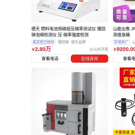
德天 燃料电池用碳纸压缩率测试仪 慢回
山能出售 J
弹泡绵检测仪 压 缩率强度检测
测值准确
真实性已核验
慢回弹
德天品牌
实地验厂
2
.80
万
9200
.0
山东济南
￥
￥
查看电话
在线咨询
查看