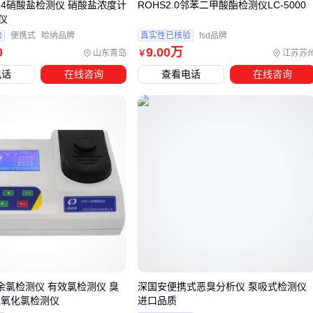
714硝酸盐检测仪 硝酸盐浓度计
ROHS2.0邻苯二甲酸酯检测仪LC-5000
的存储容量和采样频率决定了能否完整捕捉浓度波动规律。
仪
验
便携式
哈纳品牌
真实性已核验
fsd品牌
滤膜
作为耗材的更换周期尤为关键：
0
9
.00
万
山东青岛
江苏苏
￥
高粉尘环境未及时更换会堵塞滤膜，导致采样流量下降
电话
在线咨询
查看电话
在线咨询
生化实验室使用亲水性滤膜时，湿度变化可能改变过滤效率
防爆场景需匹配
防爆空气采样泵
，普通泵可能引发安全隐
患
建议在采购检测仪时同步规划配套方案，特别是需要长期连续
监测的车间场景，
滤膜更换工具
和
校准气体瓶
应列为必配
项。
五、操作不当如何让高端设备测出错误数据？
传感器污染是颗粒物检测仪精度衰减的主因，但日常维护中易
被忽视。某电子厂曾因员工未使用
防静电手套
直接接触传感
20余氯检测仪 有效氯检测仪 臭
深国安便携式恶臭分析仪 泵吸式检测仪
二氧化氯检测仪
进口品质
器，导致静电吸附粉尘形成永久性污染层，使200mg/m³量程的