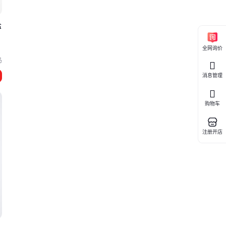
盐
全网询价
岛
消息管理
购物车
注册开店