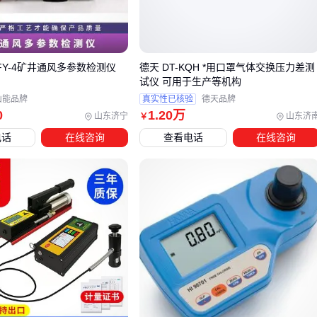
潮湿环境可能影响光学元件精度
若存在上述风险，应考虑带自动稀释功能的防爆型号或定期校
准方案。
FY-4矿井通风多参数检测仪
德天 DT-KQH *用口罩气体交换压力差测
试仪 可用于生产等机构
三、车间、实验室、户外场景下如何匹配颗粒物检测
山能品牌
真实性已核验
德天品牌
仪？
0
1
.20
万
山东济宁
山东济
￥
电话
在线咨询
查看电话
在线咨询
选择颗粒物检测仪时，仅关注量程和精度参数远远不够。实际
应用中，环境温湿度、粉尘特性以及连续监测需求会显著影响
设备表现。
车间环境：粉尘浓度波动大且可能存在油雾干扰，需要选择
抗干扰强的激光散射法设备，并优先考虑防爆型号
实验室场景：对数据稳定性要求高，β射线法检测仪更适合
期监测，但需配合温湿度控制系统使用
户外作业：便携性和电池续航成为关键，同时要评估设备在
极端温度下的工作稳定性