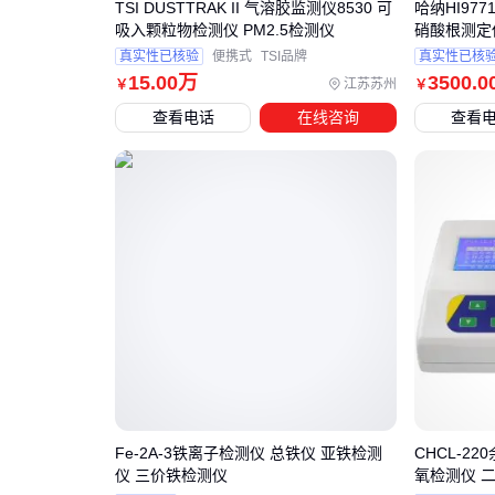
TSI DUSTTRAK II 气溶胶监测仪8530 可
哈纳HI97
吸入颗粒物检测仪 PM2.5检测仪
硝酸根测定
真实性已核验
便携式
TSI品牌
真实性已核
15
.00
万
3500
.0
江苏苏州
￥
￥
查看电话
在线咨询
查看
Fe-2A-3铁离子检测仪 总铁仪 亚铁检测
CHCL-2
仪 三价铁检测仪
氧检测仪 