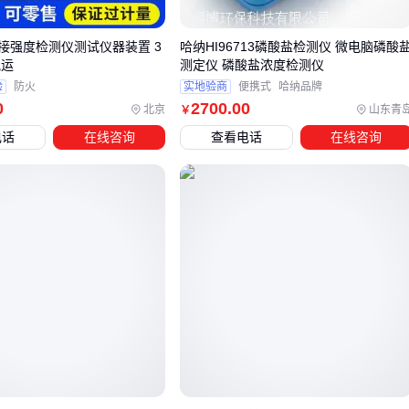
在线颗粒物监测系统
特别适合需要24小时连续记录数据的场
接强度检测仪测试仪器装置 3
哈纳HI96713磷酸盐检测仪 微电脑磷酸
景，比如工厂排放口监测。这类系统通常集成多参数传感器，
税运
测定仪 磷酸盐浓度检测仪
但安装位置和采样管路设计会直接影响数据准确性。
验
防火
实地验商
便携式
哈纳品牌
0
2700
.00
北京
山东青
￥
激光粉尘检测仪
在快速响应和便携性上优势明显，但要注意
电话
在线咨询
查看电话
在线咨询
不同切割器（PM2.5/PM10/TSP）对测量结果的影响。对于突
发性粉尘泄漏检测，响应时间在20秒以内的便携型号更为实
用。
选型时还需预留配套设备的兼容性空间。比如需要数据追溯的
场景，要提前确认检测仪是否能连接外部记录仪；在潮湿环境
中，则要考虑采样泵的防潮性能。
四、为什么主设备到位后监测系统仍可能失效？
采购颗粒物检测仪只是环境监测的第一步，实际应用中常因配
套设备不匹配导致数据断层。以
空气采样泵
为例，其流量稳
定性直接影响检测仪吸入的颗粒物浓度代表性，而
数据记录仪