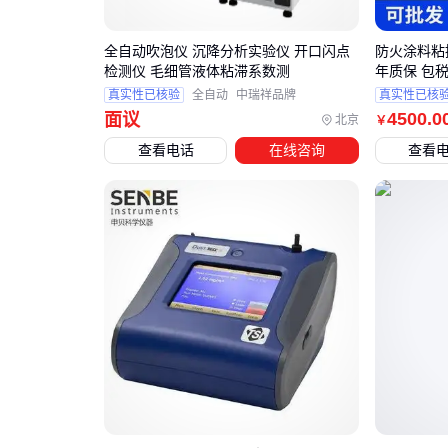
全自动吹泡仪 沉降分析实验仪 开口闪点
防火涂料粘
检测仪 毛细管液体粘滞系数测
年质保 包
真实性已核验
全自动
中瑞祥品牌
真实性已核
4500
.0
面议
北京
￥
查看电话
在线咨询
查看