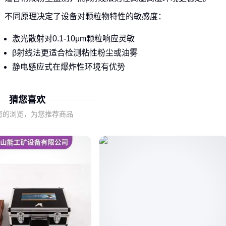
不同原理决定了设备对颗粒物特性的敏感度：
激光散射对0.1-10μm颗粒响应灵敏
β射线法更适合检测粘性粉尘或油雾
静电感应式在爆炸性环境有优势
选择时首先要明确被测颗粒物的物理特性，而非盲目追求通用
猜您喜欢
参数。
您的浏览，为您推荐商品
二、200mg/m³量程究竟适合哪些场景？
TL-PMM180 200型号的检测范围对应中等浓度工业环境，如木
材加工、粮食仓储等场景。
这类场景需要特别注意：
间歇性粉尘爆发可能导致瞬时超量程
长时间高浓度运行会加速传感器损耗