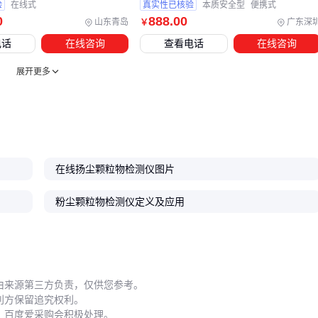
验
在线式
真实性已核验
本质安全型
便携式
检测仪在80mg/m³时即出现数据漂移。
0
888
.00
山东青岛
广东深
￥
采样管套装
的使用也有讲究：
电话
在线咨询
查看电话
在线咨询
酸性气体检测后未及时更换采样管，残留物会腐蚀传感器
展开更多
户外监测时未配备防震箱，运输颠簸可能改变仪器内部光路
校准
病毒采样场景混用不同材质采样管会导致颗粒物吸附率差异
建立定期校准和维护清单比追求更高精度参数更实际，尤其对
在线扬尘颗粒物检测仪图片
于需要移动监测的环保执法等场景。
粉尘颗粒物检测仪定义及应用
选择颗粒物检测仪本质是构建完整的监测解决方案。先根据粉
尘特性锁定检测技术类型，再按场景需求确定量程和防护等
级，最后用配套设备和维护方案保障系统可靠性——这才是跳
出‘参数陷阱’的理性采购路径。
由来源第三方负责，仅供您参考。
利方保留追究权利。
，百度爱采购会积极处理。