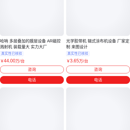
哈呐 多层叠加的膜层设备 AR磁控
光学胶带机 辑式涂布机设备 厂家定
溅射机 装载量大 实力大厂
制 来图设计
真实性已核验
真实性已核验
44
.00
3
.65
￥
万
/台
￥
万
/台
上海
河南商丘
咨询
咨询
电话
电话