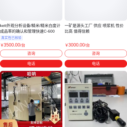
kett外观分析设备/糙米/精米白度计
一矿是源头工厂 供应 喷浆机 性价
成品率的确认和管理快速C-600
比高 值得信赖
真实性已核验
3500
.00
3000
.00
￥
/台
￥
/台
广东深圳
山东济宁
咨询
咨询
电话
电话