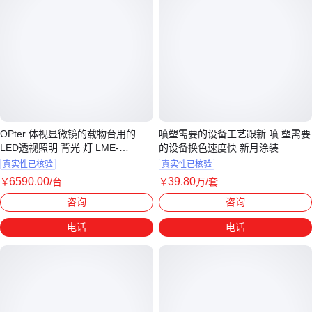
OPter 体视显微镜的载物台用的
喷塑需要的设备工艺跟新 喷 塑需要
LED透视照明 背光 灯 LME-
的设备换色速度快 新月涂装
D90/40W(USB)
真实性已核验
真实性已核验
6590
.00
39
.80
￥
/台
￥
万
/套
广东深圳
江苏泰州
咨询
咨询
电话
电话