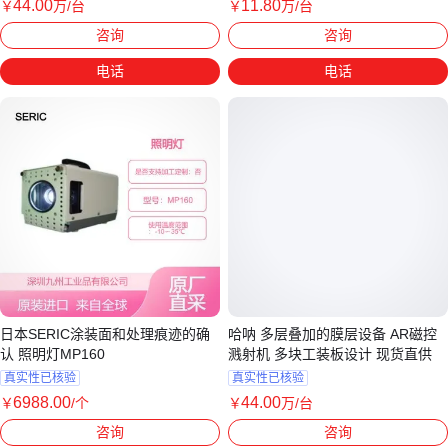
44
.00
11
.80
￥
万
/台
￥
万
/台
上海
山东济南
咨询
咨询
电话
电话
日本SERIC涂装面和处理痕迹的确
哈呐 多层叠加的膜层设备 AR磁控
认 照明灯MP160
溅射机 多块工装板设计 现货直供
真实性已核验
真实性已核验
6988
.00
44
.00
￥
/个
￥
万
/台
广东深圳
上海
咨询
咨询