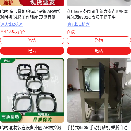
哈呐 多层叠加的膜层设备 AR磁控
利用面大范围固化新方案点照射器
溅射机 减轻工作强度 现货直供
线光源8332C京都玉崎王生
真实性已核验
真实性已核验
44
.00
￥
万
/台
面议
上海
江苏南京
咨询
咨询
电话
电话
哈呐 靶材装在设备外圈 AR磁控溅
手持式6505 手动打砂机 秉腾自动