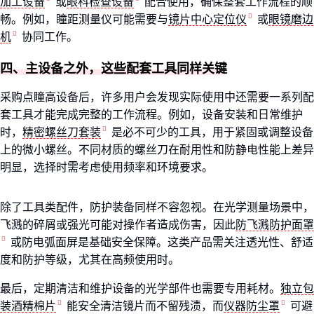
加工设备
或
眼科检查设备
配合使用，确保整套工作流程的顺
畅。例如，瞳距测量仪可能需要与
镜片中心定位仪
或
眼镜磨边
机
协同工作。
四、主设备之外，这些配套工具同样关键
采购点瞳高设备后，许多用户会发现实际使用中还需要一系列配
套工具才能完成完整的工作流程。例如，设备安装和日常维护
时，
精密螺丝刀套装
是必不可少的工具，用于紧固或调整设备
上的微小螺丝。不同材质的螺丝刀在耐用性和防静电性能上差异
明显，选择时需考虑使用频率和环境要求。
除了工具类配件，防护装备同样不容忽视。在光学测量场景中，
飞溅的碎屑或强光可能对操作者造成伤害，因此
防飞溅防护面罩
或防电弧面屏是基础安全保障。这类产品需关注透光性、舒适
度和防护等级，尤其在高频使用时。
最后，定期清洁和维护设备的光学部件也需要专用耗材。
独立包
装酒精棉片
能安全清洁镜片而不留残渍，而
仪器防尘罩
可避