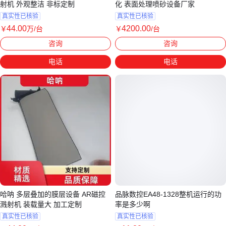
射机 外观整洁 非标定制
化 表面处理喷砂设备厂家
真实性已核验
真实性已核验
44
.00
4200
.00
￥
万
/台
￥
/台
上海
广东揭阳
咨询
咨询
电话
电话
哈呐 多层叠加的膜层设备 AR磁控
品脉数控EA48-1328整机运行的功
溅射机 装载量大 加工定制
率是多少啊
真实性已核验
真实性已核验