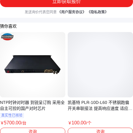
立即获取报价
发送询价代表您同意
《用户服务协议》
《隐私政策》
猜你喜欢
NTP时钟对时器 到锐呈订购 采用全
凯基特 PLR-10D-L60 不锈钢跑偏
自主可控的国产对时芯片
开关串联接法 提高响应速度 适应性
强
真实性已核验
5700
.00
100
.00
￥
/台
￥
/个
上海
江苏南京
咨询
咨询