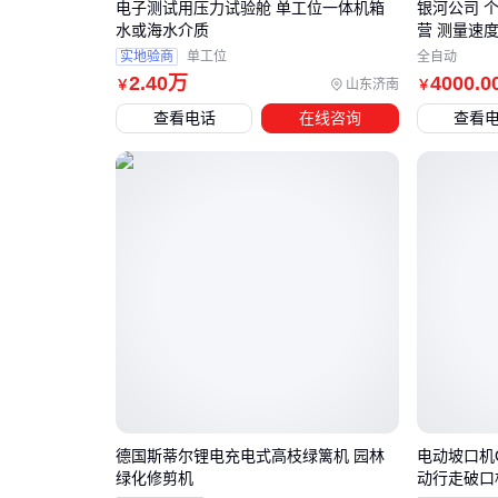
电子测试用压力试验舱 单工位一体机箱
银河公司 
水或海水介质
营 测量速
实地验商
单工位
全自动
2
.40
万
4000
.0
山东济南
￥
￥
查看电话
在线咨询
查看
德国斯蒂尔锂电充电式高枝绿篱机 园林
电动坡口机G
绿化修剪机
动行走破口