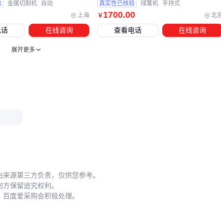
表误差率骤升。定期维护应重点关注三个接触界面：发射窗口
验
金属切割机
自动
真实性已核验
绿篱机
手持式
清洁度、接收器角度校准、以及表计红外区域的遮挡情况。
1700
.00
上海
北
￥
电话
在线咨询
查看电话
在线咨询
对于需要固定设备的场景，
抄表机支架
的选装不能只考虑承
重。
楼宇对讲支架
等通用配件可能因振动导致红外对焦偏
展开更多
移，
工业机器人支架
虽稳定性好但成本过高。理想方案是选
择带微调功能的专用支架，配合
门禁机支架
的快速拆装设
计。
当出现连续读数异常时，按步骤排查：
先用酒精棉片清洁红外窗口
检查设备与表计的垂直距离是否在0.3-1米有效范围内
测试不同时段的环境光干扰情况
确认锂亚电池远程抄表模块的电压波动是否在允许范围内
由来源第三方负责，仅供您参考。
利方保留追究权利。
电力红外抄表机的选型本质是场景匹配度的验证：先根据表计
，百度爱采购会积极处理。
分布密度确定是否需要非接触式读取，再评估环境干扰程度选
择对应防护等级的设备，最后用配套电池方案和数据接口完成