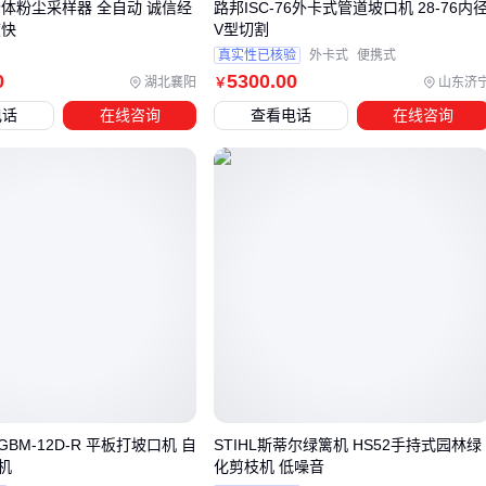
个体粉尘采样器 全自动 诚信经
路邦ISC-76外卡式管道坡口机 28-76内
针对能源管理，需根据部署场景选择电池方案：
度快
V型切割
真实性已核验
外卡式
便携式
集中式表箱且布线条件好的场所，优先采用有线供电配合
锂
0
5300
.00
湖北襄阳
山东济
￥
亚电池远程抄表
模块
电话
在线咨询
查看电话
在线咨询
分散式表计或户外环境，建议选择支持宽温工作的
红外抄表
机电池
，其密封性和温度适应性更优
需要频繁唤醒设备的场景，需特别关注电池瞬时放电能力
数据流转方面，提前确认三个接口兼容性：红外窗口与表计的
距离适配性、数据采集系统对
M-BUS远传水表
等异构设备的
协议支持、以及后台系统对非结构化数据的处理能力。若存在
多系统对接，建议在采购阶段索要协议测试报告。
五、红外读数不准？可能是这些操作细节没做好
红外抄表机的实际精度受环境干扰远大于理论参数。某水务公
BM-12D-R 平板打坡口机 自
STIHL斯蒂尔绿篱机 HS52手持式园林绿
司曾因忽略
光电直读水表
玻璃窗上的冷凝水膜，导致冬季抄
机
化剪枝机 低噪音