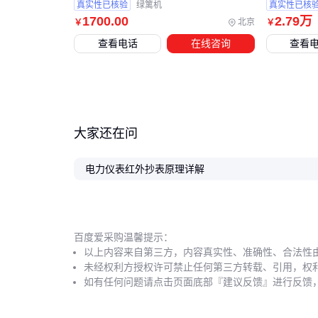
真实性已核验
绿篱机
真实性已核
1700
.00
2
.79
万
北京
￥
￥
查看电话
在线咨询
查看
大家还在问
电力仪表红外抄表原理详解
百度爱采购温馨提示：
以上内容来自第三方，内容真实性、准确性、合法性
未经权利方授权许可禁止任何第三方转载、引用，权
如有任何问题请点击页面底部『建议反馈』进行反馈