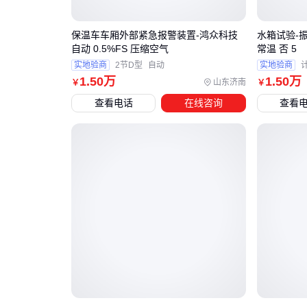
保温车车厢外部紧急报警装置-鸿众科技
水箱试验-
自动 0.5%FS 压缩空气
常温 否 5
实地验商
2节D型
自动
实地验商
1
.50
万
1
.50
万
山东济南
￥
￥
查看电话
在线咨询
查看