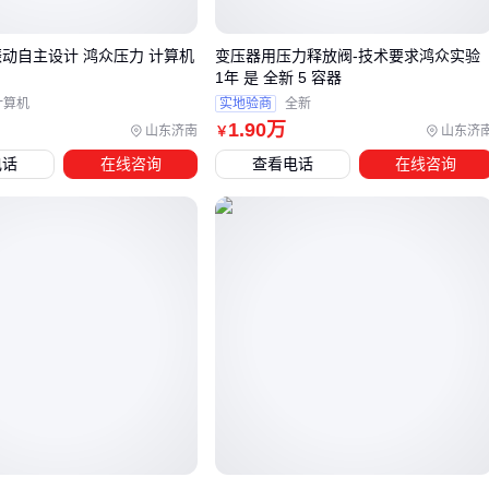
不受电表功能限制；相比远程方案，红外设备成本更低且无需
网络基础设施支持。
振动自主设计 鸿众压力 计算机
变压器用压力释放阀-技术要求鸿众实验
1年 是 全新 5 容器
当电表分布分散且网络覆盖不佳时，红外抄表机的便携性和独
计算机
实地验商
全新
立性优势明显。但若需要频繁采集数据或实时监控，则需考虑
1
.90
万
山东济南
山东济
￥
远程方案的长期运维成本效益。
电话
在线咨询
查看电话
在线咨询
选择时还需考虑配套系统的兼容性，如数据采集器的接口类
型、
电力计量设备
的通讯协议等，确保主设备与现有系统无
缝衔接。
四、主设备能用但系统跑不通？这些配套细节别忽略
采购红外抄表机后，实际部署时往往遇到两类系统衔接问题：
一是设备供电方案与现场环境不匹配，二是数据采集接口与现
有系统不兼容。例如户外表箱长期曝晒环境下，普通电池可能
因高温加速损耗，而
RS485抄表数据线
在老旧小区改造中常
因布线空间受限难以施展。