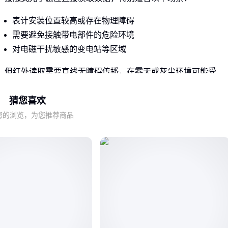
表计安装位置较高或存在物理障碍
需要避免接触带电部件的危险环境
对电磁干扰敏感的变电站等区域
但红外读取需要直线无障碍传播，在雾天或灰尘环境可能受
限，这是选型时需权衡的关键点。
猜您喜欢
二、为什么复杂环境下更依赖红外方案？
您的浏览，为您推荐商品
以典型红外抄表设备为例，其核心价值体现在恶劣工况的稳定
表现：
强电磁场中不受干扰，保持数据完整性
对震动或倾斜的表计仍能准确捕捉示数
内置算法可识别部分表盘污损或反光情况
这些特性使红外技术成为变电站、矿区等特殊场景的首选，但