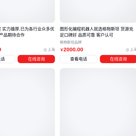
也意味着普通办公环境可能不需要为此支付额外成本。
三、红外抄表机与蓝牙/远程方案如何选择？
h课程 实力雄厚,已为各行业众多优
图形化编程机器人就选格物斯坦 货源充
电力抄表场景中，
红外抄表机
、
蓝牙抄表机
和
远程抄表设
产品期待合作
足口碑好 品质可靠 客户认可
备
各有适用场景，选择时需重点考虑距离、成本和实施条件
格物斯坦品牌
三个维度。
0
2000
.00
上海
上
￥
电话
在线咨询
查看电话
在线咨询
红外抄表机：适合近距离非接触式抄表，尤其适用于电表安
装位置较高或空间狭窄的场景，无需网络支持，但需人工现
场操作。
蓝牙抄表机：适合中短距离抄表，可无线传输数据，但需要
电表支持蓝牙功能，且传输距离有限。
远程抄表设备：适合大规模集中抄表，无需人工现场操作，
但需要网络支持和较高的初期投入。
红外抄表机的核心优势在于其非接触式读取能力，特别适合老
旧电表改造或无法安装远程模块的场景。相比蓝牙方案，红外