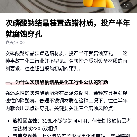
1/4
次磷酸钠结晶装置选错材质，投产半年
就腐蚀穿孔
昨天16:00
次磷酸钠结晶装置选错材质，投产半年就腐蚀穿孔——这
种事故在化工行业并不罕见。强酸性介质对设备材质的苛
刻要求，往往超出采购初期的预判。
一、为什么次磷酸钠结晶是化工行业公认的难题
强还原性的次磷酸钠溶液在高温浓缩时，会释放具有强腐
蚀性的磷酸雾。普通不锈钢材质在这种工况下，往往半年
内就会出现点蚀穿孔。关键要关注三个腐蚀风险点：
液相区腐蚀
：316L不锈钢勉强可用，但长期接触仍需考
虑钛材或2205双相钢
气液交界处
：此处氧浓度差形成电化学腐蚀，需要特别