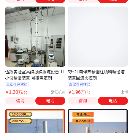
伍跃实验室高纯提纯提炼设备 1L
5升2L电伴热精馏柱填料精馏塔
小试精馏装置 可按需定制
装置回流比控制
真实性已核验
真实性已核验
1
.30
1
.96
￥
万
/台
￥
万
/台
浙江杭州
上海
咨询
电话
咨询
电话