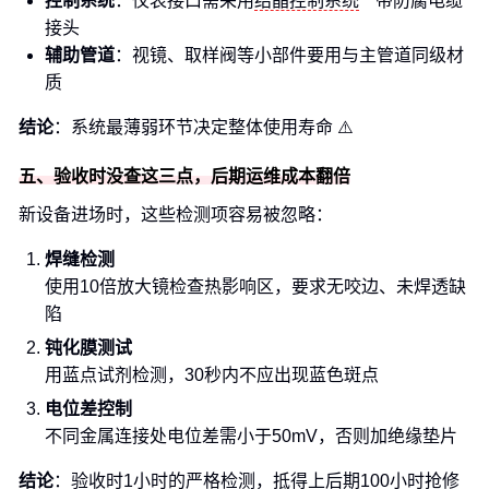
控制系统
：仪表接口需采用
结晶控制系统
带防腐电缆
接头
辅助管道
：视镜、取样阀等小部件要用与主管道同级材
质
结论
：系统最薄弱环节决定整体使用寿命 ⚠️
五、验收时没查这三点，后期运维成本翻倍
新设备进场时，这些检测项容易被忽略：
焊缝检测
使用10倍放大镜检查热影响区，要求无咬边、未焊透缺
陷
钝化膜测试
用蓝点试剂检测，30秒内不应出现蓝色斑点
电位差控制
不同金属连接处电位差需小于50mV，否则加绝缘垫片
结论
：验收时1小时的严格检测，抵得上后期100小时抢修