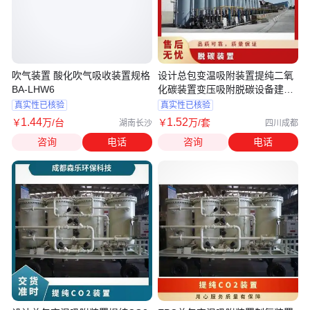
吹气装置 酸化吹气吸收装置规格
设计总包变温吸附装置提纯二氧
BA-LHW6
化碳装置变压吸附脱碳设备建造
大
真实性已核验
真实性已核验
1
.44
1
.52
￥
万
/台
￥
万
/套
湖南长沙
四川成都
咨询
电话
咨询
电话