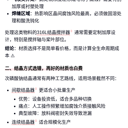
加厚或衬塑处理
焊缝区域
：热影响区晶间腐蚀风险最高，必须做固溶处
理和酸洗钝化
处理这类物料的
316L结晶搅拌器
通常需要定制加厚设
计，特别是搅拌轴与桨叶部位。
结论
：材质选择不是简单看价格，而是计算全生命周期成
本 ⚠️
二、结晶方式选错，再好的材质也白费
次磷酸钠结晶通常有两种工艺路线，适用场景截然不同：
间歇结晶器
更适合小批量生产
优势：设备投资低，适合多品种切换
痛点：人工操作频繁增加腐蚀介质接触风险
典型故障：放料阀密封失效导致泄漏
连续结晶器
适合规模化生产