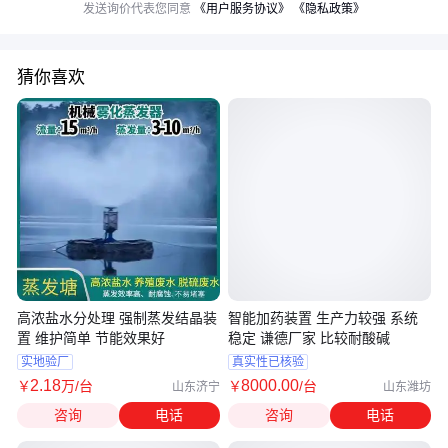
发送询价代表您同意
《用户服务协议》
《隐私政策》
猜你喜欢
高浓盐水分处理 强制蒸发结晶装
智能加药装置 生产力较强 系统
置 维护简单 节能效果好
稳定 谦德厂家 比较耐酸碱
实地验厂
真实性已核验
2
.18
8000
.00
￥
万
/台
￥
/台
山东济宁
山东潍坊
咨询
电话
咨询
电话