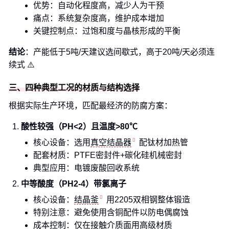
优势：自动化程度高，减少人为干预
痛点：系统复杂度高，维护成本增加
关键控制点：过饱和度与晶核形成的平衡
结论
：产能低于5吨/天建议选间歇式，高于20吨/天必须连
续式 ⚠️
三、四种典型工况的材质与结构选择
根据实际生产环境，匹配最经济的防腐方案：
酸性较强（PH<2）且温度>80℃
核心设备：选用
真空结晶器
配钛材加热管
配套材质：PTFE密封件+碳化硅机械密封
典型应用：电镀废酸回收系统
中等酸度（PH2-4）带氯离子
核心设备：
结晶釜
用2205双相钢整体锻造
特别注意：避免使用含铜配件以防电偶腐蚀
成本控制：仅在接触介质面用高级材质