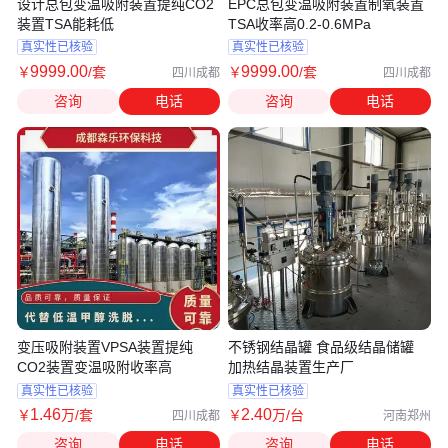
设计总包变温吸附装置提纯CO2
EPC总包变温吸附装置制氧装置
装置TSA能耗低
TSA收率高0.2-0.6MPa
真实性已核验
真实性已核验
9999
.00
9999
.00
￥
/套
￥
/套
四川成都
四川成都
咨询
电话
咨询
电话
变压吸附装置VPSA装置提纯
不锈钢结晶罐 食品级结晶储罐
CO2装置变温吸附收率高
加热结晶装置生产厂
真实性已核验
真实性已核验
1
.46
2
.40
￥
万
/套
￥
万
/台
四川成都
河南郑州
咨询
电话
咨询
电话