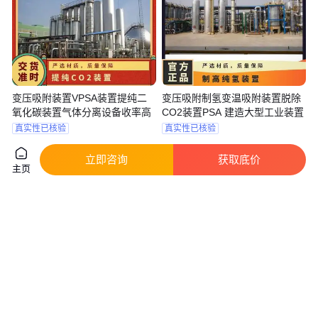
变压吸附装置VPSA装置提纯二
变压吸附制氢变温吸附装置脱除
氧化碳装置气体分离设备收率高
CO2装置PSA 建造大型工业装置
真实性已核验
真实性已核验
1
.03
8710
.24
￥
万
/套
￥
/套
四川成都
四川成都
立即咨询
获取底价
咨询
电话
咨询
电话
主页