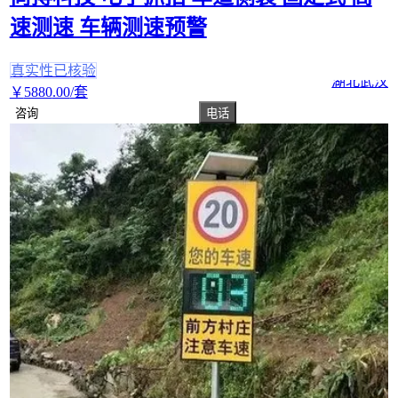
速测速 车辆测速预警
真实性已核验
湖北武汉
￥
5880
.00
/套
咨询
电话