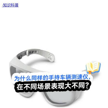
·
知识科普