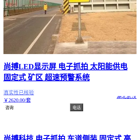
尚搏LED显示屏 电子抓拍 太阳能供电
固定式 矿区 超速预警系统
真实性已核验
湖北武汉
￥
2620
.00
/套
咨询
电话
尚搏科技 电子抓拍 车道侧装 固定式 高