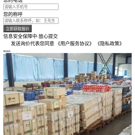
您的电话
您的称呼
立即获取报价
信息安全保障中·放心提交
发送询价代表您同意
《用户服务协议》
《隐私政策》
猜你喜欢