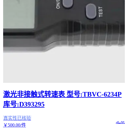
激光非接触式转速表 型号:TBVC-6234P
库号:D393295
真实性已核验
北京
￥
500
.00
/件