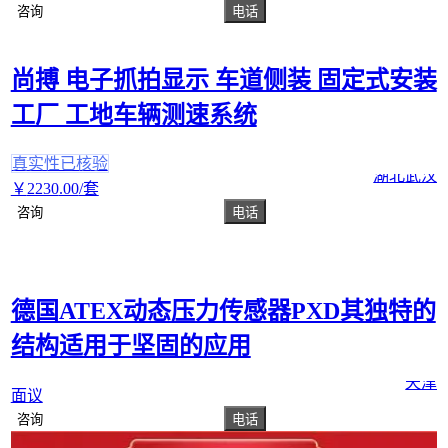
咨询
电话
尚搏 电子抓拍显示 车道侧装 固定式安装
工厂 工地车辆测速系统
真实性已核验
湖北武汉
￥
2230
.00
/套
咨询
电话
德国ATEX动态压力传感器PXD其独特的
结构适用于坚固的应用
天津
面议
咨询
电话