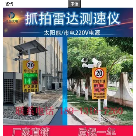
咨询
电话