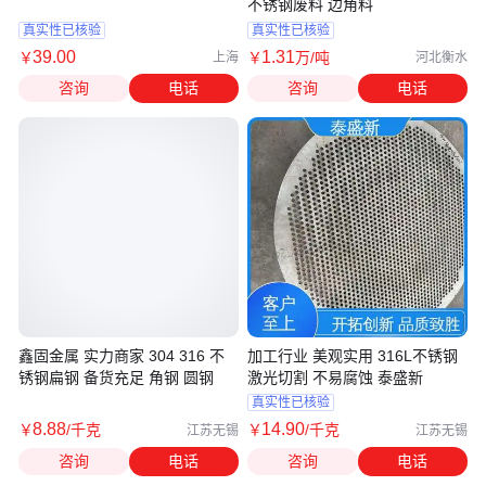
不锈钢废料 边角料
真实性已核验
真实性已核验
39
.00
1
.31
￥
￥
万
/吨
上海
河北衡水
咨询
电话
咨询
电话
鑫固金属 实力商家 304 316 不
加工行业 美观实用 316L不锈钢
锈钢扁钢 备货充足 角钢 圆钢
激光切割 不易腐蚀 泰盛新
真实性已核验
8
.88
14
.90
￥
/千克
￥
/千克
江苏无锡
江苏无锡
咨询
电话
咨询
电话