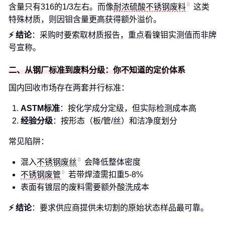
含量只有316的1/3左右。而像
耐浓硫酸不锈钢废料
这类
特殊材质，则因钼含量更高获得额外溢价。
⚡ 结论
：采购时要索取材质报告，重点看镍钼实测值而非牌
号宣称。
二、从钢厂标准到废料分级：你不知道的定价体系
国内回收市场存在两套并行标准：
ASTM标准
：按化学成分定级，但实际检测成本高
经验分级
：按形态（板/管/丝）和洁净度划分
常见陷阱：
混入
不锈钢废丝
会降低整体密度
不锈钢废管
若带焊渣需扣重5-8%
表面有镀层的废料需要额外酸洗成本
⚡ 结论
：要求供应商提供未切割的原始状态样品最可靠。