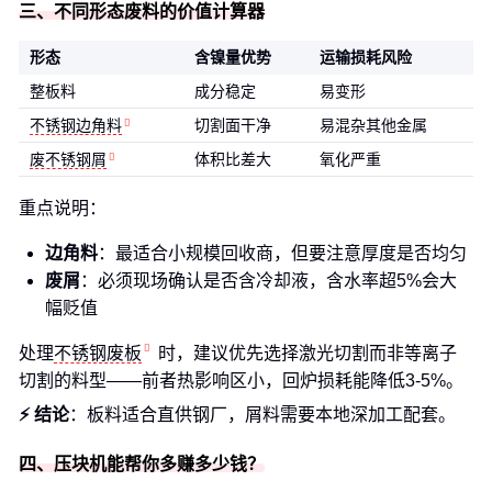
三、不同形态废料的价值计算器
形态
含镍量优势
运输损耗风险
整板料
成分稳定
易变形
不锈钢边角料
切割面干净
易混杂其他金属
废不锈钢屑
体积比差大
氧化严重
重点说明：
边角料
：最适合小规模回收商，但要注意厚度是否均匀
废屑
：必须现场确认是否含冷却液，含水率超5%会大
幅贬值
处理
不锈钢废板
时，建议优先选择激光切割而非等离子
切割的料型——前者热影响区小，回炉损耗能降低3-5%。
⚡ 结论
：板料适合直供钢厂，屑料需要本地深加工配套。
四、压块机能帮你多赚多少钱？