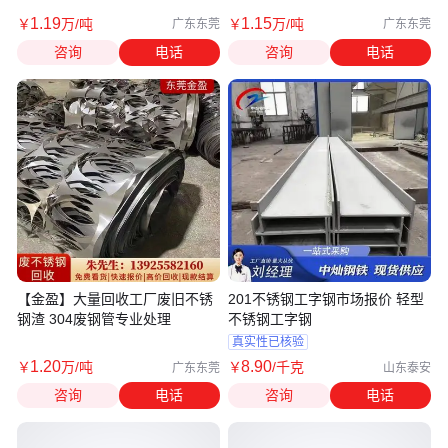
1
.19
1
.15
￥
万
/吨
￥
万
/吨
广东东莞
广东东莞
咨询
电话
咨询
电话
【金盈】大量回收工厂废旧不锈
201不锈钢工字钢市场报价 轻型
钢渣 304废钢管专业处理
不锈钢工字钢
真实性已核验
1
.20
8
.90
￥
万
/吨
￥
/千克
广东东莞
山东泰安
咨询
电话
咨询
电话