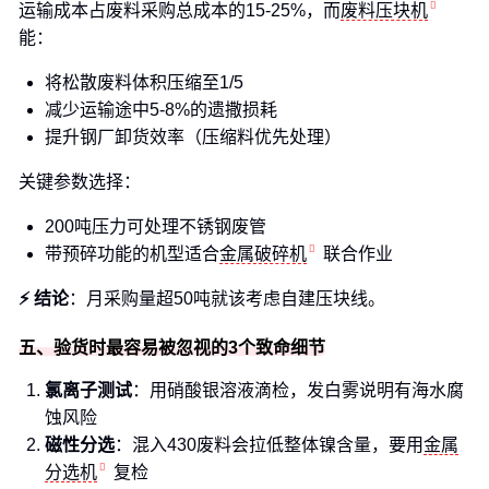
运输成本占废料采购总成本的15-25%，而
废料压块机
能：
将松散废料体积压缩至1/5
减少运输途中5-8%的遗撒损耗
提升钢厂卸货效率（压缩料优先处理）
关键参数选择：
200吨压力可处理不锈钢废管
带预碎功能的机型适合
金属破碎机
联合作业
⚡ 结论
：月采购量超50吨就该考虑自建压块线。
五、验货时最容易被忽视的3个致命细节
氯离子测试
：用硝酸银溶液滴检，发白雾说明有海水腐
蚀风险
磁性分选
：混入430废料会拉低整体镍含量，要用
金属
分选机
复检