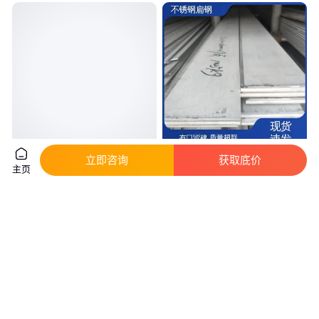
304 316L 2205不锈钢工字钢 非
鑫固金属 实力商家 309 310S
立即咨询
获取底价
主页
标型材加工 可来图来样加工
2205 不锈钢扁钢 备货充足 槽钢
工字钢
真实性已核验
8
.00
8
.88
￥
/千克
￥
/千克
天津
江苏无锡
咨询
电话
咨询
电话