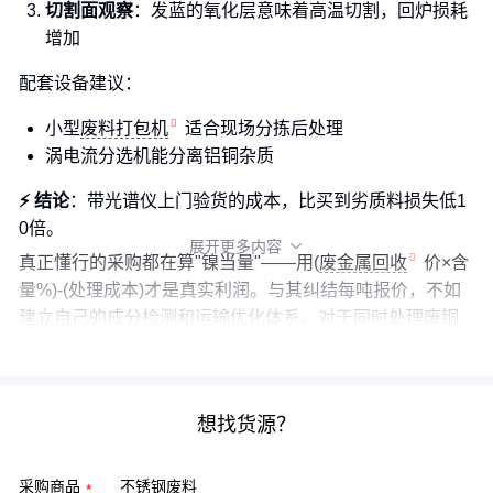
切割面观察
：发蓝的氧化层意味着高温切割，回炉损耗
增加
配套设备建议：
小型
废料打包机
适合现场分拣后处理
涡电流分选机能分离铝铜杂质
⚡ 结论
：带光谱仪上门验货的成本，比买到劣质料损失低1
0倍。
展开更多内容

真正懂行的采购都在算"镍当量"——用(
废金属回收
价×含
量%)-(处理成本)才是真实利润。与其纠结每吨报价，不如
建立自己的成分检测和运输优化体系。对于同时处理
废铜
废铝
的回收商，建议单独核算不锈钢线的隐性成本。
想找货源？
采购商品