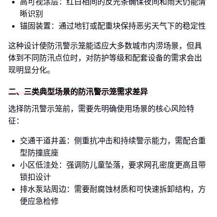
高可视涂层：红白相间的反光条确保夜间和雨天仍能清
晰识别
锚固装置：通过地钉或配重块保持恶劣天气下的稳定性
这种设计使防汛警示笼能适应大多数城市内涝场景，但具
体到不同防汛点位时，对防护等级和配套设备的需求会出
现明显分化。
二、三类典型场景的防汛警示笼需求差异
选择防汛警示笼前，需要先明确使用场景的核心风险特
征：
交通干道井盖：侧重抗冲击和持续警示能力，需配合重
型防撞底座
小区低洼处：强调防儿童坠落，要求网孔密度更高且带
锁扣设计
排水泵站周边：需要耐腐蚀材质和可快速拆卸结构，方
便应急检修