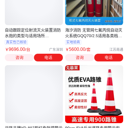
自动跟踪定位射流灭火装置消防
海汐消防 无管网七氟丙烷自动灭
水炮的类型与适用场所
火系统GQQ70/2.5适用各类档案
ZDMS0.8/10
室
真实性已核验
实地验商
9696
.00
5600
.00
￥
/台
￥
/套
广东深圳
江苏南通
咨询
电话
咨询
电话
益路品牌YD-897型红色防撞警示
90cm EVA反光道路专用警示安