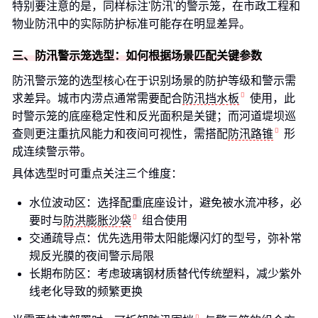
特别要注意的是，同样标注'防汛'的警示笼，在市政工程和
物业防汛中的实际防护标准可能存在明显差异。
三、防汛警示笼选型：如何根据场景匹配关键参数
防汛警示笼的选型核心在于识别场景的防护等级和警示需
求差异。城市内涝点通常需要配合
防汛挡水板
使用，此
时警示笼的底座稳定性和反光面积是关键；而河道堤坝巡
查则更注重抗风能力和夜间可视性，需搭配
防汛路锥
形
成连续警示带。
具体选型时可重点关注三个维度：
水位波动区：选择配重底座设计，避免被水流冲移，必
要时与
防洪膨胀沙袋
组合使用
交通疏导点：优先选用带太阳能爆闪灯的型号，弥补常
规反光膜的夜间警示局限
长期布防区：考虑玻璃钢材质替代传统塑料，减少紫外
线老化导致的频繁更换