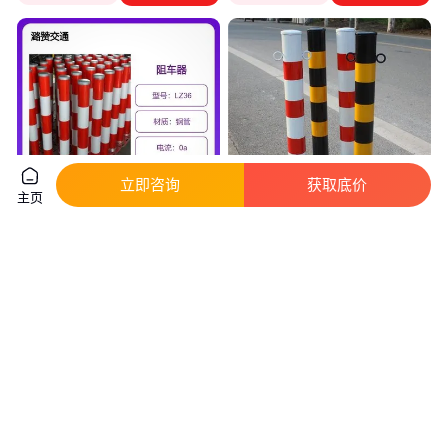
立即咨询
获取底价
主页
防撞柱 道路铁立柱 警示隔离钢
钢管警示柱里程碑玻璃钢警示桩
管警示柱 警示桩
道口柱挡车器
真实性已核验
真实性已核验
26
.00
16
.30
￥
/根
￥
/根
陕西西安
山西太原
咨询
电话
咨询
电话