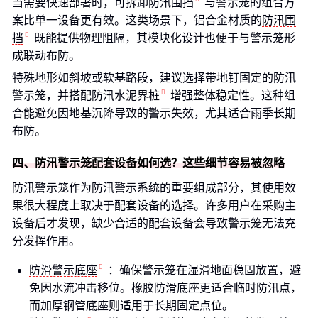
当需要快速部署时，
可拆卸防汛围挡
与警示笼的组合方
案比单一设备更有效。这类场景下，铝合金材质的
防汛围
挡
既能提供物理阻隔，其模块化设计也便于与警示笼形
成联动布防。
特殊地形如斜坡或软基路段，建议选择带地钉固定的防汛
警示笼，并搭配
防汛水泥界桩
增强整体稳定性。这种组
合能避免因地基沉降导致的警示失效，尤其适合雨季长期
布防。
四、防汛警示笼配套设备如何选？这些细节容易被忽略
防汛警示笼作为防汛警示系统的重要组成部分，其使用效
果很大程度上取决于配套设备的选择。许多用户在采购主
设备后才发现，缺少合适的配套设备会导致警示笼无法充
分发挥作用。
防滑警示底座
：确保警示笼在湿滑地面稳固放置，避
免因水流冲击移位。橡胶防滑底座更适合临时防汛点，
而加厚钢管底座则适用于长期固定点位。