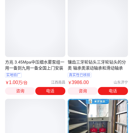
方兆 3.45Mpa中压细水雾泵组一
镶齿三牙轮钻头三牙轮钻头的分
用一备到九用一备全国上门安装
类 轴承类滚动轴承和滑动轴承
实地验厂
真实性已核验
1
.00
3986
.00
￥
万
/台
￥
江西南昌
山东济宁
咨询
电话
咨询
电话