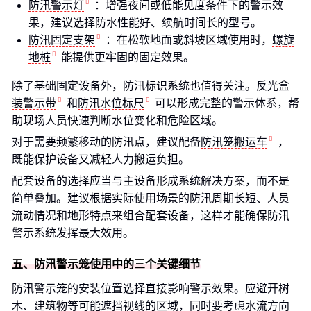
防汛警示灯
：增强夜间或低能见度条件下的警示效
果，建议选择防水性能好、续航时间长的型号。
防汛固定支架
：在松软地面或斜坡区域使用时，
螺旋
地桩
能提供更牢固的固定效果。
除了基础固定设备外，防汛标识系统也值得关注。
反光盒
装警示带
和
防汛水位标尺
可以形成完整的警示体系，帮
助现场人员快速判断水位变化和危险区域。
对于需要频繁移动的防汛点，建议配备
防汛笼搬运车
，
既能保护设备又减轻人力搬运负担。
配套设备的选择应当与主设备形成系统解决方案，而不是
简单叠加。建议根据实际使用场景的防汛周期长短、人员
流动情况和地形特点来组合配套设备，这样才能确保防汛
警示系统发挥最大效用。
五、防汛警示笼使用中的三个关键细节
防汛警示笼的安装位置选择直接影响警示效果。应避开树
木、建筑物等可能遮挡视线的区域，同时要考虑水流方向