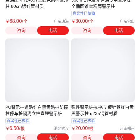
柱 80cm镀锌管材质
全桶圆锥雪糕筒警示柱
真实性已核验
68
.00
30
.00
￥
/个
￥
/个
广东珠海
广东佛山
咨询
电话
咨询
电话
PU警示柱道路红白黑黄路桩防撞
弹性警示桩抗冲击 镀锌管红白黄
柱停车桩隔离立柱直埋警示桩
黑警示柱 q235钢管材质
真实性已核验
真实性已核验
6
.50
20
.00
￥
/根
￥
/根
湖北武汉
河南郑州
咨询
电话
咨询
电话