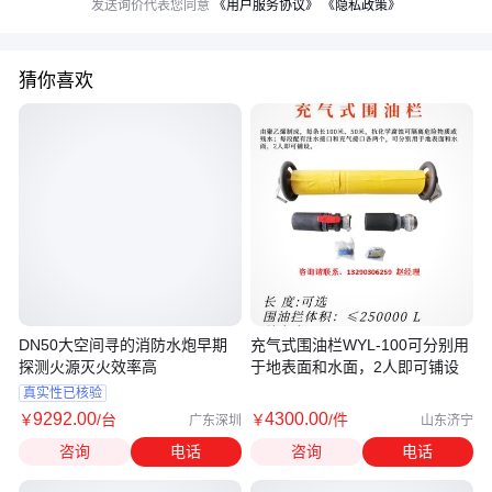
发送询价代表您同意
《用户服务协议》
《隐私政策》
猜你喜欢
DN50大空间寻的消防水炮早期
充气式围油栏WYL-100可分别用
探测火源灭火效率高
于地表面和水面，2人即可铺设
真实性已核验
9292
.00
4300
.00
￥
/台
￥
/件
广东深圳
山东济宁
咨询
电话
咨询
电话