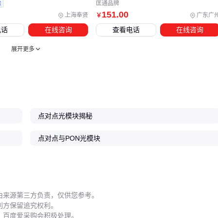
验
匡通品牌
致的性能下降？
151
.00
上海奉贤
广东广
￥
电话
在线咨询
查看电话
在线咨询
五、热插拔操作有哪些容易被忽视的风险？
展开更多
虽然现代点对点光模块普遍支持热插拔，但带电操作时的静电
积累仍可能损伤光电转换芯片。建议在接触模块前佩戴
防静电
手环
，并优先选择带状态指示灯的型号——当LED呈现特定
闪烁模式时，往往预示着光纤端面污染或功率异常。
日常维护中最关键的是保持接口清洁：
点对点光模块揭秘
每次拔插后使用
光纤清洁笔
清除灰尘
点对点与PON光模块
顽固污渍需配合专用
光纤清洁剂
处理
避免使用含酒精的普通擦拭布留下纤维残留 劣质清洁工具可
能划伤陶瓷插芯，反而增加光信号反射损耗。
这些操作规范看似基础，却能显著延长光模块的使用寿命。当
由来源第三方负责，仅供您参考。
利方保留追究权利。
您系统评估这些隐性成本后，会对点对点光模块的选型有更全
，百度爱采购会积极处理。