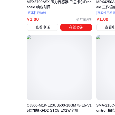
MPX5700ASX 压力传感器 飞思卡尔Free
MPX4250
scale 响应时间
ale 工作
真实性已核验
真实性已核
1
.00
1
.00
广东深圳
￥
￥
查看电话
在线咨询
查看
OJ500-M1K-E23UB500-18GM75-E5-V1
SMA-21LC
5倍加福KFD2-STC5-EX2安全栅
onitron蜂