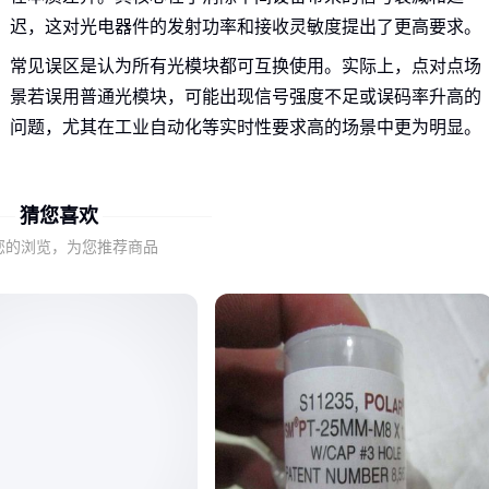
迟，这对光电器件的发射功率和接收灵敏度提出了更高要求。
常见误区是认为所有光模块都可互换使用。实际上，点对点场
景若误用普通光模块，可能出现信号强度不足或误码率升高的
问题，尤其在工业自动化等实时性要求高的场景中更为明显。
判断点对点光模块是否适用的首要标准，是确认其是否针对直
连架构优化了光电转换效率。这通常体现在模块的封装设计和
猜您喜欢
驱动电路调校上，而非单纯看传输速率等表面参数。
您的浏览，为您推荐商品
二、传输距离与光纤类型如何影响实际效果？
点对点光模块的标称传输距离需预留安全余量。工业现场常见
的金属设备遮挡、振动等因素会额外增加光路损耗，建议选择
比实际距离高一个等级的产品。
多模与单模光纤的选择并非速率决定：
多模适合短距离高带宽场景，成本更低但衰减更快