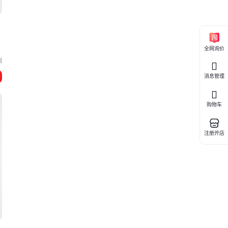
但
全网询价
圳
消息管理
光
购物车
年
注册开店