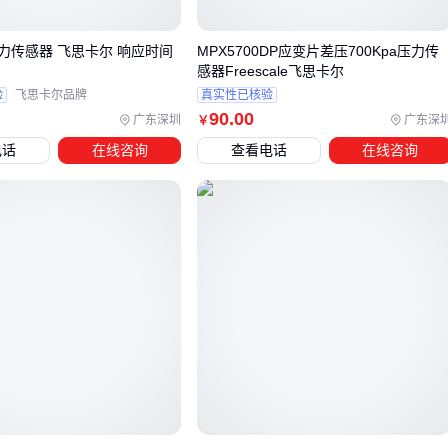
多模光模块
在短距离场景的优势不仅在于成本，其850nm波
长配合OM3/OM4光纤能有效避免高速率下的模态色散问题。
 压力传感器 飞思卡尔 响应时间
MPX5700DP应变片差压700Kpa压力传
要注意多模系统的升级潜力有限，若未来可能升级到400G以上
感器Freescale飞思卡尔
速率，建议预留单模光纤基础设施。
验
飞思卡尔品牌
真实性已核验
90
.00
广东深圳
广东深
￥
对于非标场景如工业控制或视频传输，
光端机
可能是更稳妥
电话
在线咨询
查看电话
在线咨询
的选择。其模块化设计能整合协议转换功能，例如
煤矿用485
光端机
可同时解决电气隔离和信号中继问题，而
HDMI视频
端机
则专攻无损视讯传输。
最终选型需平衡三个维度：当前业务需求的实际带宽、未来3
的扩容预期、现有光纤资源的复用可能。盲目追求高速率可能
造成接口浪费，而过度节约则会导致频繁更换模块的隐性成
本。
四、为什么光纤跳线接口类型会影响整体性能？
采购点对点光模块后，许多用户会发现即使模块参数达标，实