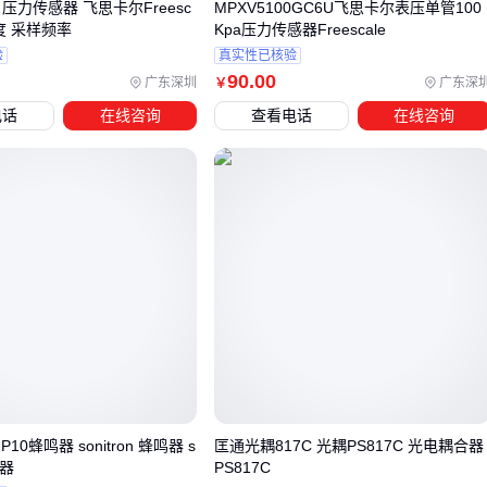
际传输仍可能出现信号衰减或连接不稳定。这往往源于跳线接
A 压力传感器 飞思卡尔Freesc
MPXV5100GC6U飞思卡尔表压单管100
温度 采样频率
Kpa压力传感器Freescale
口与模块光口的物理兼容性问题——不同抛光工艺（如UPC与
验
真实性已核验
APC）的接口混用会导致回波损耗差异明显。 更隐蔽的问题是
90
.00
广东深圳
广东深
￥
光纤保护套管
的选择：在狭小空间布线的场景中，普通PVC
电话
在线咨询
查看电话
在线咨询
套管可能因弯曲半径不足导致纤芯微裂，而高密度HDPE材料
的套管则能更好地维持光纤的物理特性。
连接器类型也需要与设备端口精确匹配：
LC双工连接器适合高密度机柜环境，但需要配套精密清洁工
具维护
SC连接器在工业现场更抗振动，但需注意防尘插头的密封性
关键是要在采购阶段就确认光模块厂商提供的兼容性清单，
避免后期因配件适配问题增加改造成本。
这些问题看似是细节，实则直接影响系统可靠性。一套匹配的
光纤跳线与保护方案，能让点对点传输的稳定性提升一个层
-P10蜂鸣器 sonitron 蜂鸣器 s
匡通光耦817C 光耦PS817C 光电耦合器
鸣器
PS817C
级。接下来需要关注的是：如何在日常操作中避免人为因素导