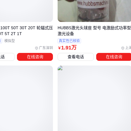
单模在长距离表现更稳定，但需要匹配更高功率的激光器
当传输距离接近模块的临界值时，需特别注意
光纤连接器
的
损耗。采用超抛光端面的LC或SC接头，能比普通接头减少信
00T 50T 30T 20T 轮辐式压
HUBBS激光头球座 型号 电激励式功率
号损失，这对Profibus等工业协议传输尤为关键。
 5T 2T 1T
激光设备
验
模拟型
真实性已核验
1
.91
万
三、如何根据业务场景匹配光模块封装与速率？
广东深圳
上
￥
电话
在线咨询
查看电话
在线咨询
点对点光模块的封装形式和速率等级并非越高越好，关键在于
与业务场景的适配性。以下是典型场景的选型逻辑：
短距离机柜互联：SFP+封装的
10G多模光模块
（如10G-
SR）在300米内性价比突出，适合数据中心内部设备直连
中距离跨楼传输：QSFP28封装的100G单模模块（如100G-
LR4）在10公里内保持稳定，适合园区网络骨干链路
超短距离堆叠应用：25G SFP28模块在5米内可省去
光纤跳
线
，直接通过DAC高速线缆连接