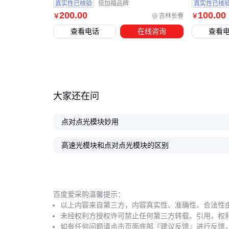
真实性已核验
倍加福品牌
真实性已核
200
.00
100
.00
吉林长春
￥
￥
查看电话
在线咨询
查看
大家还在问
点对点光模块妙用
高速光模块和点对点光模块的区别
百度爱采购温馨提示：
以上内容来自第三方，内容真实性、准确性、合法性
未经权利方授权许可禁止任何第三方转载、引用，权
如有任何问题请点击页面底部『建议反馈』进行反馈