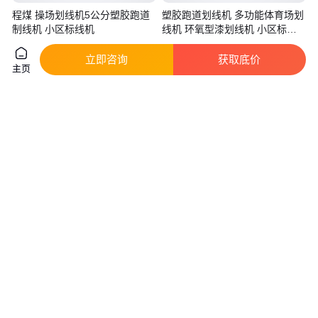
程煤 操场划线机5公分塑胶跑道
塑胶跑道划线机 多功能体育场划
制线机 小区标线机
线机 环氧型漆划线机 小区标线
机
真实性已核验
真实性已核验
立即咨询
获取底价
9000
.00
9000
.00
￥
/台
￥
/部
山东济宁
山东济宁
主页
咨询
电话
咨询
电话
车库厂房划线机 停车场跑道划线
40/180吨自平衡架桥机精准配重
机 城市道路高速公路划线机
承载力强适配复杂工况支持加工
定制
真实性已核验
真实性已核验
2800
.00
1
.30
￥
￥
万
/台
山东济宁
浙江杭州