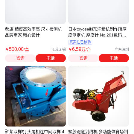
郝旗 精度高效率高 尺寸检测机
日本toyoseiki东洋精机制作所厚
品牌商家 精心设计
度测定机 厚度计 No.201数码测
厚仪
真实性已核验
500
.00
6
.59
￥
/套
￥
万
/台
江苏无锡
广东深圳
咨询
电话
咨询
电话
矿浆取样机 头尾相连中间取样 4
塑胶跑道划线机 多功能体育场制