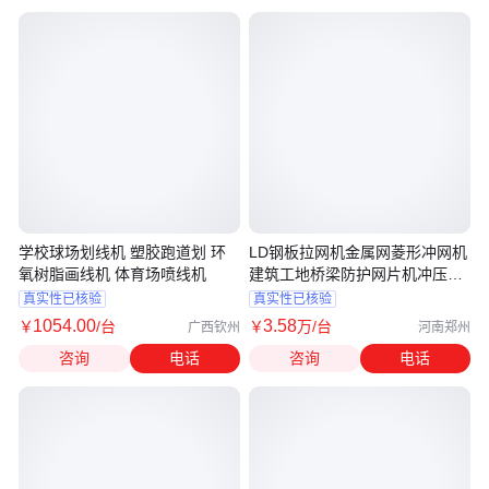
学校球场划线机 塑胶跑道划 环
LD钢板拉网机金属网菱形冲网机
氧树脂画线机 体育场喷线机
建筑工地桥梁防护网片机冲压丝
网
真实性已核验
真实性已核验
1054
.00
3
.58
￥
/台
￥
万
/台
广西钦州
河南郑州
咨询
电话
咨询
电话