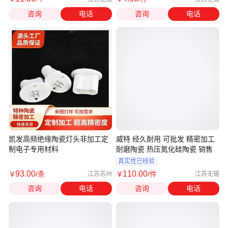
咨询
电话
咨询
电话
凯发高频绝缘陶瓷灯头非加工定
威特 经久耐用 可批发 精密加工
制电子专用材料
耐磨陶瓷 热压氮化硅陶瓷 销售
真实性已核验
93
.00
110
.00
￥
/条
￥
/件
江苏苏州
江苏无锡
咨询
电话
咨询
电话