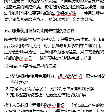
陶瓷抛光液
的选择尤为关键，不同成分的陶瓷需要匹配
相应硬度的研磨介质。氧化铝陶瓷适用金刚石悬浮液，而
氧化锆则可能需要更精细的
氧化铝抛光液
。使用过程中
要定期监测研磨液浓度，避免因颗粒沉淀导致划伤。
五、哪些使用细节会让陶瓷性能打折扣？
陶瓷材料的脆性特性使得安装过程需要特殊注意。使用
超
高温无机陶瓷粘接剂
时，接缝厚度应控制在合理范围，
过厚会影响导热性，过薄则降低结构强度。对于需要频繁
拆卸的
陶瓷夹具
，建议预装定位销避免反复校准。
日常维护中容易被忽视的三点：
清洁时避免使用金属刮刀，
超声波清洗机
配合中性清
洗剂更安全
存储环境湿度需稳定，潮湿会导致某些釉料水解
定期检查
陶瓷基板
边缘是否有微裂纹扩展
操作人员必须全程佩戴
防雾护目镜
，陶瓷加工产生的微
米级粉尘对眼睛危害极大。当需要接触高温部件时，
芳纶