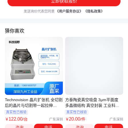
立即获取报价
发送询价代表您同意
《用户服务协议》
《隐私政策》
猜你喜欢
Technovision 晶片扩张机 全切割
方泰陶瓷真空吸盘 3μm平面度
后的晶片与切割带一起拉伸
多晶微结构 真空封装 工业科研
TEX-218G
优选
真实性已核验
真实性已核验
122
.00
20
.00
￥
/台
￥
/件
广东深圳
广东深圳
咨询
电话
咨询
电话