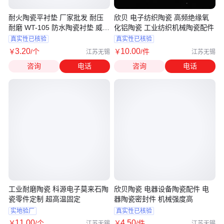
耐火陶瓷平衬垫 厂家批发 耐压
欣贝 电子纺织陶瓷 高频绝缘氧
耐磨 WT-105 防水陶瓷衬垫 威特
化铝陶瓷 工业纺织机械陶瓷配件
陶瓷
真实性已核验
真实性已核验
3
.20
10
.00
￥
/个
￥
/件
江苏无锡
江苏无锡
咨询
电话
咨询
电话
工业耐磨陶瓷 科源电子莫来石陶
欣贝陶瓷 电器设备陶瓷配件 电
瓷零件定制 超高温固定
器陶瓷密封件 机械强度高
实地验厂
真实性已核验
11
.00
4
.50
￥
/个
￥
/件
江苏无锡
江苏无锡