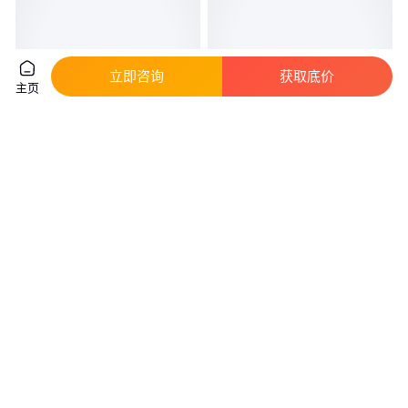
立即咨询
获取底价
主页
威特 热压氮化硅陶瓷 耐磨耐腐
源头工厂 经久耐用 耐磨耐腐蚀
蚀绝缘陶瓷 源头工厂 经久耐用
绝缘陶瓷 氮化硅陶瓷 威特
真实性已核验
真实性已核验
110
.00
110
.00
￥
/件
￥
/件
江苏无锡
江苏无锡
咨询
电话
咨询
电话