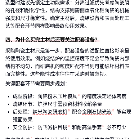
选型时建议先锁定主功能需求：分离过滤优先考虑陶瓷膜
的孔径和耐化学性，结构支撑则需侧重氧化铝陶瓷的机械
强度和尺寸稳定性。确定主材后，烧结设备和表面处理工
艺等配套环节同样影响最终使用效果。
四、为什么买完主材后还要关注配套设备？
采购陶瓷主材只是第一步，配套设备的适配性直接影响最
终使用效果。例如烧结炉的温控精度不足会导致陶瓷内部
结构不均匀，而研磨机的粒度匹配不当则可能破坏材料表
面完整性。这些隐性成本往往在采购时被忽视。
关键配套环节需要同步规划：
成型阶段：
陶瓷粉末压片模具
的精度决定坯体密度
烧结环节：炉膛尺寸需预留材料收缩余量
后处理：
纳米陶瓷研磨机
配合
金刚石抛光液
能实现
镜面效果
安全防护：
防飞溅护目镜
和
耐高温手套
必不可少