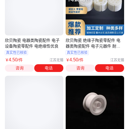
欣贝陶瓷 电器类陶瓷配件 电子
欣贝陶瓷 绝缘子陶瓷零配件 电
设备陶瓷零配件 电绝缘性优良
器类陶瓷配件 电子元器件 耐腐
蚀性强
真实性已核验
真实性已核验
4
.50
4
.50
￥
/件
￥
/件
江苏无锡
江苏无锡
咨询
电话
咨询
电话