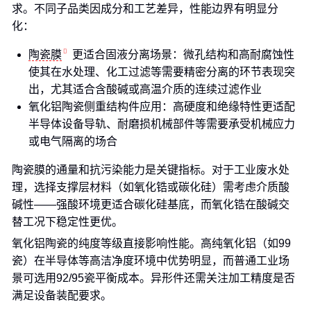
求。不同子品类因成分和工艺差异，性能边界有明显分
化：
陶瓷膜
更适合固液分离场景：微孔结构和高耐腐蚀性
使其在水处理、化工过滤等需要精密分离的环节表现突
出，尤其适合含酸碱或高温介质的连续过滤作业
氧化铝陶瓷侧重结构件应用：高硬度和绝缘特性更适配
半导体设备导轨、耐磨损机械部件等需要承受机械应力
或电气隔离的场合
陶瓷膜的通量和抗污染能力是关键指标。对于工业废水处
理，选择支撑层材料（如氧化锆或碳化硅）需考虑介质酸
碱性——强酸环境更适合碳化硅基底，而氧化锆在酸碱交
替工况下稳定性更优。
氧化铝陶瓷的纯度等级直接影响性能。高纯氧化铝（如99
瓷）在半导体等高洁净度环境中优势明显，而普通工业场
景可选用92/95瓷平衡成本。异形件还需关注加工精度是否
满足设备装配要求。