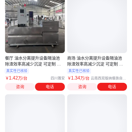
餐厅 油水分离提升设备隔油池
商场 油水分离提升设备隔油池
除渣效率高减少沉淀 可定制 源
除渣效率高减少沉淀 可定制 源
塔
塔
真实性已核验
真实性已核验
1
.42
1
.34
￥
万
/台
￥
万
/台
四川雅安
云南西双版纳傣族自治
州
咨询
电话
咨询
电话