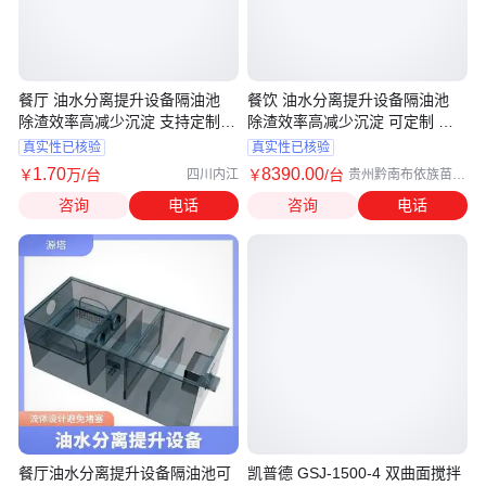
餐厅 油水分离提升设备隔油池
餐饮 油水分离提升设备隔油池
除渣效率高减少沉淀 支持定制
除渣效率高减少沉淀 可定制 源
源塔
塔
真实性已核验
真实性已核验
1
.70
8390
.00
￥
万
/台
￥
/台
四川内江
贵州黔南布依族苗族
自治州
咨询
电话
咨询
电话
餐厅油水分离提升设备隔油池可
凯普德 GSJ-1500-4 双曲面搅拌