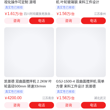
视化操作可定制 源塔
机 叶轮玻璃钢 来料工件设计
真实性已核验
真实性已核验
1
.61
1
.56
￥
万
/台
￥
万
/台
四川阿坝藏族羌族自治
江苏泰州
州
咨询
电话
咨询
电话
凯普德 双曲面搅拌机 2.2KW 叶
GSJ-1500-4 双曲面搅拌机 简单
轮直径500mm 转速33r/min
方便 来料工件设计 凯普德
真实性已核验
真实性已核验
4200
.00
1
.56
￥
￥
万
/台
江苏南京
湖北武汉
咨询
电话
咨询
电话