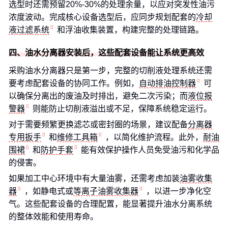
选型时还需预留20%-30%的处理余量，以应对突发性油污
浓度波动。完成核心设备选型后，应同步规划配套的
冷却
液过滤系统
和浮油收集装置，构建完整的处理链路。
四、油水分离器安装后，这些配套设备能让系统更高效
采购油水分离器只是第一步，完整的切削液处理系统还需
要考虑配套设备的协同工作。例如，
自动排油控制器
可
以确保分离出的废油及时排出，避免二次污染；而
液位报
警器
则能防止切削液溢出或不足，保障系统稳定运行。
对于需要频繁更换滤芯或密封圈的场景，建议配备
分离器
专用扳手
和
维修工具箱
，以简化维护流程。此外，
耐油
围裙
和
防护手套
能有效保护操作人员免受油污和化学品
的侵害。
如果加工中心环境中有大量油雾，还需考虑加装
油雾收集
器
，如静电式或
等离子油雾收集器
，以进一步净化空
气。这些配套设备的合理配置，能显著提升油水分离系统
的整体效能和使用寿命。