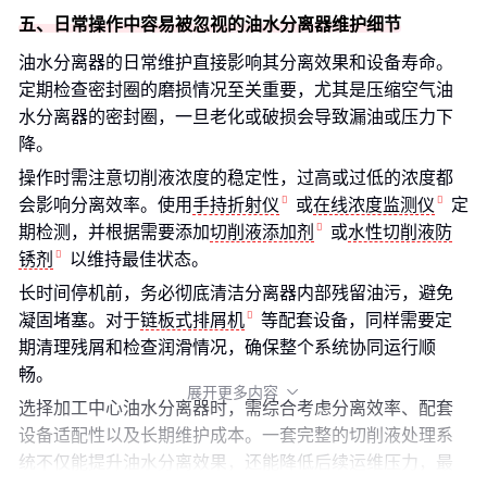
五、日常操作中容易被忽视的油水分离器维护细节
油水分离器的日常维护直接影响其分离效果和设备寿命。
定期检查密封圈的磨损情况至关重要，尤其是压缩空气油
水分离器的密封圈，一旦老化或破损会导致漏油或压力下
降。
操作时需注意切削液浓度的稳定性，过高或过低的浓度都
会影响分离效率。使用
手持折射仪
或
在线浓度监测仪
定
期检测，并根据需要添加
切削液添加剂
或
水性切削液防
锈剂
以维持最佳状态。
长时间停机前，务必彻底清洁分离器内部残留油污，避免
凝固堵塞。对于
链板式排屑机
等配套设备，同样需要定
期清理残屑和检查润滑情况，确保整个系统协同运行顺
畅。
展开更多内容

选择加工中心油水分离器时，需综合考虑分离效率、配套
设备适配性以及长期维护成本。一套完整的切削液处理系
统不仅能提升油水分离效果，还能降低后续运维压力，最