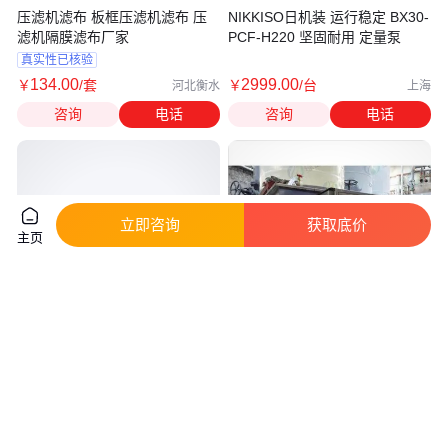
压滤机滤布 板框压滤机滤布 压
NIKKISO日机装 运行稳定 BX30-
滤机隔膜滤布厂家
PCF-H220 坚固耐用 定量泵
真实性已核验
134
.00
2999
.00
￥
/套
￥
/台
河北衡水
上海
咨询
电话
咨询
电话
立即咨询
获取底价
主页
干式双曲面搅拌机 伞形盘式搅拌
隔油池 空压机含油污水处理 自
器φ2000mm4kw
动油水分离器 油水分离设备厂家
真实性已核验
真实性已核验
2
.09
8500
.00
￥
万
/台
￥
江苏南京
广东广州