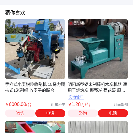
猜你喜欢
手推式小麦脱粒收割机 15马力履
明阳新型锯末制棒机木炭机器 适
带式1米割幅 收麦子的联合
用于烧烤炭 椰壳炭 菊花碳 原木
炭等
实地验厂
6000
.00
1
.28
￥
/台
￥
万
/台
山东济宁
河南郑州
咨询
电话
咨询
电话