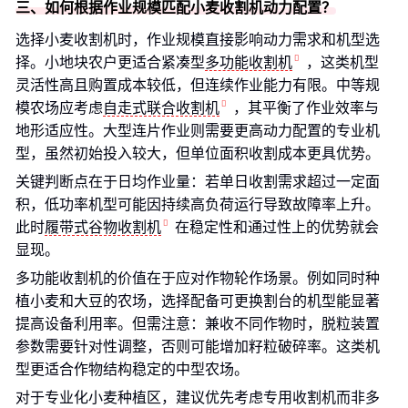
三、如何根据作业规模匹配小麦收割机动力配置？
选择小麦收割机时，作业规模直接影响动力需求和机型选
择。小地块农户更适合紧凑型
多功能收割机
，这类机型
灵活性高且购置成本较低，但连续作业能力有限。中等规
模农场应考虑
自走式联合收割机
，其平衡了作业效率与
地形适应性。大型连片作业则需要更高动力配置的专业机
型，虽然初始投入较大，但单位面积收割成本更具优势。
关键判断点在于日均作业量：若单日收割需求超过一定面
积，低功率机型可能因持续高负荷运行导致故障率上升。
此时
履带式谷物收割机
在稳定性和通过性上的优势就会
显现。
多功能收割机的价值在于应对作物轮作场景。例如同时种
植小麦和大豆的农场，选择配备可更换割台的机型能显著
提高设备利用率。但需注意：兼收不同作物时，脱粒装置
参数需要针对性调整，否则可能增加籽粒破碎率。这类机
型更适合作物结构稳定的中型农场。
对于专业化小麦种植区，建议优先考虑专用收割机而非多