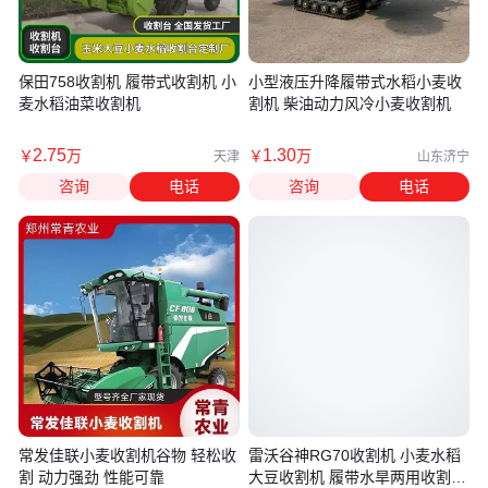
保田758收割机 履带式收割机 小
小型液压升降履带式水稻小麦收
麦水稻油菜收割机
割机 柴油动力风冷小麦收割机
2
.75
1
.30
￥
万
￥
万
天津
山东济宁
咨询
电话
咨询
电话
常发佳联小麦收割机谷物 轻松收
雷沃谷神RG70收割机 小麦水稻
割 动力强劲 性能可靠
大豆收割机 履带水旱两用收割机