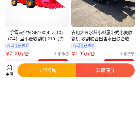
二手雷沃谷神GK100(4LZ-10)
农用大豆水稻小型履带式小麦收
（G4）型小麦收割机 219马力
割机 收割联合出售水田联合收割
机
真实性已核验
真实性已核验
7
.00
1
.95
￥
万
/台
￥
万
/台
山东潍坊
山东济宁
咨询
电话
咨询
电话
立即咨询
获取底价
主页
小型水稻小麦联合收割机 25履带
牧草谷子收割机 黑麦草收割机