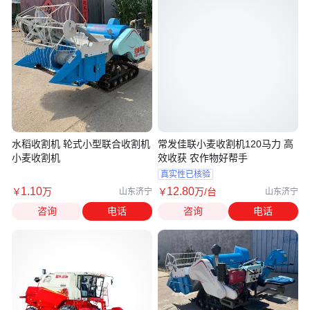
水稻收割机 轮式小型联合收割机
常发佳联小麦收割机120马力 高
小麦收割机
效收获 农作物好帮手
真实性已核验
1
.10
12
.80
￥
万
￥
万
/台
山东济宁
山东济宁
咨询
电话
咨询
电话