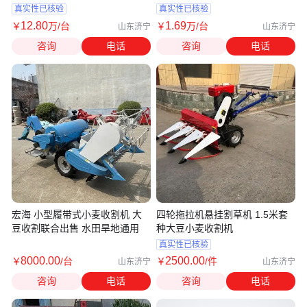
厂家
真实性已核验
真实性已核验
12
.80
1
.69
￥
万
/台
￥
万
/台
山东济宁
山东济宁
咨询
电话
咨询
电话
宏海 小型履带式小麦收割机 大
四轮拖拉机悬挂割草机 1.5米套
豆收割联合出售 水田旱地通用
种大豆小麦收割机
真实性已核验
8000
.00
2500
.00
￥
/台
￥
/件
山东济宁
山东济宁
咨询
电话
咨询
电话