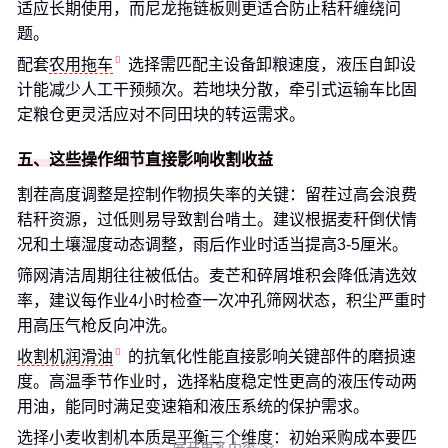
适应长期使用，而尼龙拖链板则更适合防止秸秆缠绕问
题。
配套
农用拖车
选择需匹配主设备卸粮速度，液压自卸设
计能减少人工干预频次。若地块分散，牵引式运输车比固
定粮仓更灵活应对不同田块的转运需求。
五、这些操作细节直接影响收割收益
割茬高度调整是控制作物损失率的关键：留茬过高会浪费
秸秆资源，过低则易导致割台啃土。建议根据麦秆倒伏情
况和土壤湿度动态调整，雨后作业时适当提高3-5厘米。
筛网清洁周期往往被低估。麦芒和碎屑堆积会降低清选效
率，建议每作业4小时检查一次冲孔筛网状态，积尘严重时
用高压气枪反向冲洗。
收割机润滑油
的抗氧化性能直接影响关键部件的磨损速
度。高温季节作业时，选择粘度稳定性更高的液压传动两
用油，能同时满足变速箱和液压系统的保护需求。
选择小麦收割机本质是平衡三个维度：初始采购成本要匹