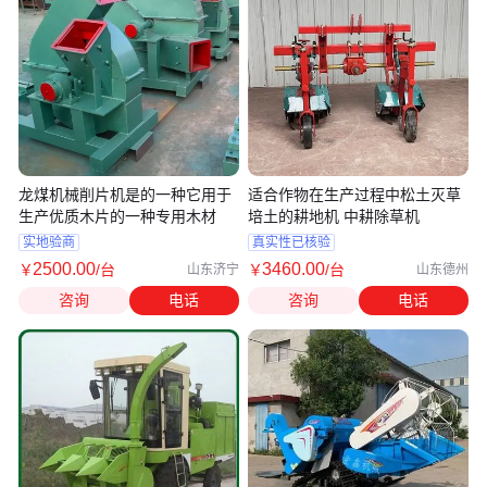
龙煤机械削片机是的一种它用于
适合作物在生产过程中松土灭草
生产优质木片的一种专用木材
培土的耕地机 中耕除草机
实地验商
真实性已核验
2500
.00
3460
.00
￥
/台
￥
/台
山东济宁
山东德州
咨询
电话
咨询
电话