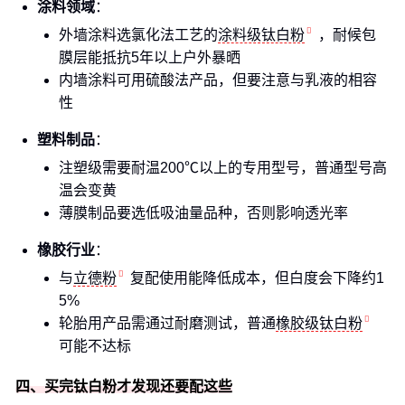
涂料领域
：
外墙涂料选氯化法工艺的
涂料级钛白粉
，耐候包
膜层能抵抗5年以上户外暴晒
内墙涂料可用硫酸法产品，但要注意与乳液的相容
性
塑料制品
：
注塑级需要耐温200℃以上的专用型号，普通型号高
温会变黄
薄膜制品要选低吸油量品种，否则影响透光率
橡胶行业
：
与
立德粉
复配使用能降低成本，但白度会下降约1
5%
轮胎用产品需通过耐磨测试，普通
橡胶级钛白粉
可能不达标
四、买完钛白粉才发现还要配这些