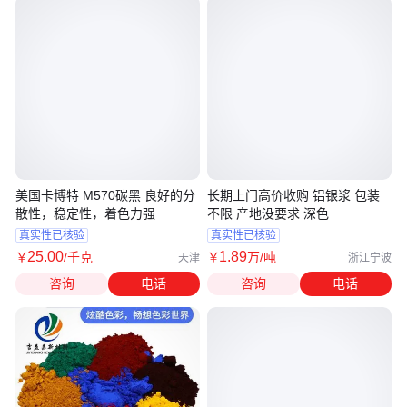
美国卡博特 M570碳黑 良好的分
长期上门高价收购 铝银浆 包装
散性，稳定性，着色力强
不限 产地没要求 深色
真实性已核验
真实性已核验
25
.00
1
.89
￥
/千克
￥
万
/吨
天津
浙江宁波
咨询
电话
咨询
电话