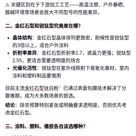
⚠️ 关键区别在于下游加工工艺——高温注塑、户外暴晒、
酸碱环境等场景会放大不同型号的性能差异。
二、金红石型和锐钛型究竟差在哪？
晶体结构
：金红石型晶体排列更致密，耐候性是锐钛型
的3倍以上，适合户外涂料
折射率差异
：金红石型折射率2.7，遮盖力更强；锐钛型
2.55，更适合需要透明度的场合
光催化活性
：锐钛型在紫外线照射下易氧化基材，室内
涂料和塑料制品要慎用
目前主流
金红石型钛白粉
已通过表面包膜技术解决了分
散难题，成为大多数场景的首选。
结论
：除非预算特别紧张或明确要求透明度，否则优先考
虑金红石型。
三、涂料、塑料、橡胶各自该选哪种？