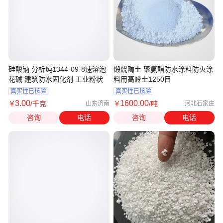
硅酸钠 分析纯1344-09-8速溶泡
煅烧陶土 聚氨酯防水涂料防火涂
花碱 建筑防水固化剂 工业粉状
料用高岭土1250目
真实性已核验
真实性已核验
3
.00
1600
.00
￥
/千克
￥
/吨
山东济南
河北石家庄
咨询
电话
咨询
电话