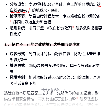
分散设备
：高速搅拌机只是基础，真正影响品质的是
钛
白粉研磨机
的锆珠尺寸匹配
检测环节
：简易白度计误差大，专业级
钛白粉检测设备
能同时测遮盖力和色相
助剂系统
：阴离子型
UV钛白粉分散剂
与多数树脂相容
性更好
五、储存不当可能导致结块？这些细节要注意
包装形式
：阀口设计的
钛白粉阀口袋
防潮性比普通编
织袋好3倍
堆码方式
：25kg装袋最多堆叠6层，超压会导致底层结
块
环境控制
：相对湿度超过60%时必须启用除湿机，否则
吸潮后白度下降
展开更多内容

选钛白粉本质是匹配工艺需求，先明确你的加工温度、耐
候要求和安全标准，再对比
金红石型钛白粉
与
锐钛型钛
白粉
的实际参数差异。大宗采购建议先做小试，避免因