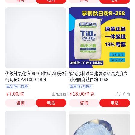
优级纯氧化镁99.9%供应 AR分析
攀钢涂料油墨建筑涂料高亮度高
纯现货CAS1309-48-4
耐候防腐钛白粉R258
真实性已核验
真实性已核验
7
.00
18
.00
￥
/瓶
￥
/千克
山东烟台
广东广州
咨询
电话
咨询
电话