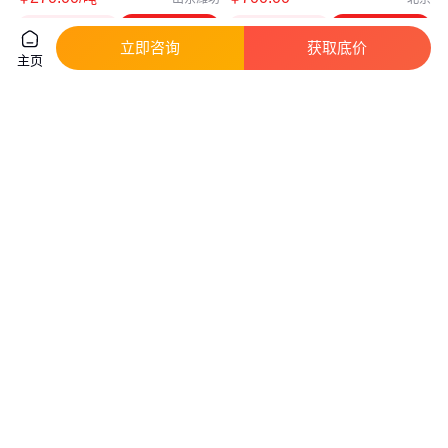
咨询
电话
咨询
电话
立即咨询
获取底价
主页
周边地区石英砂生产厂家 喷砂除
石英砂滤料天然 4-8mm 软水 水
锈水处理过滤海砂
处理过滤 建筑用砂填料
真实性已核验
真实性已核验
270
.00
190
.00
￥
/吨
￥
/吨
黑龙江鹤岗
安徽六安
咨询
电话
咨询
电话