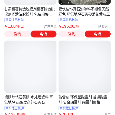
甘肃精密铸造脱模剂精密铸造脱
建筑装饰真石漆涂料不褪色天然
模剂润滑油脱模剂 包装规格
彩色 环氧地坪石英砂菊花黄灰玉
20KG
真实性已核验
真实性已核验
1
.00
196
.00
￥
/千克
￥
/吨
广东东莞
陕西铜川
咨询
电话
咨询
电话
喷砂除锈石英砂 水处理滤料 环
融雪剂 环保型融雪剂 普通融雪
氧地坪 高硬度高纯石英石
剂 复合融雪剂 融雪剂价格
真实性已核验
真实性已核验
270
.00
700
.00
￥
/吨
￥
山东潍坊
北京