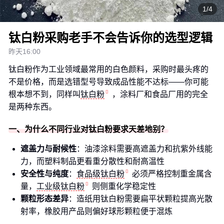
1/4
钛白粉采购老手不会告诉你的选型逻辑
昨天16:00
钛白粉作为工业领域最常用的白色颜料，采购时最头疼的
不是价格，而是选错型号导致成品性能不达标——你可能
根本想不到，同样叫
钛白粉
，涂料厂和食品厂用的完全
是两种东西。
一、为什么不同行业对钛白粉要求天差地别？
遮盖力与耐候性
：油漆涂料需要高遮盖力和抗紫外线能
力，而塑料制品更看重分散性和耐高温性
安全性与纯度
：
食品级钛白粉
必须严格控制重金属含
量，
工业级钛白粉
则侧重化学稳定性
颗粒形态差异
：造纸用钛白粉需要扁平状颗粒提高光散
射率，橡胶用产品则偏好球形颗粒便于混炼