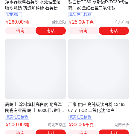
净水器滤料石英砂 水处理垫层
钛白粉TC30 亨斯迈R-TC30代理
喷砂除锈 铸造炉料砂 石英粉
商厂家 金红石型二氧化钛
实地验厂
真实性已核验
260
.00
25
.00
￥
/吨
￥
/千克
湖北襄阳
广东广州
咨询
电话
咨询
电话
高岭土 涂料填料高白度 耐高温
厂家 供应 高纯级钛白粉 13463-
陶瓷专业高 岭 土 6000目超细高
67-7 TiO2 二氧化钛 钛白
岭土粉
真实性已核验
真实性已核验
500
.00
33
.00
￥
/吨
￥
/千克
河北石家庄
湖南长沙
咨询
电话
咨询
电话