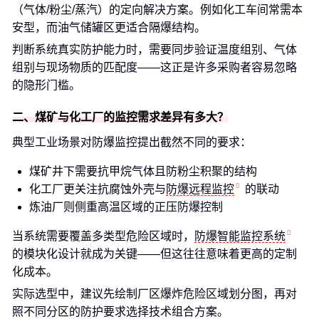
（气体/粉尘/蒸汽）的定向解决方案。例如化工车间常需本
安型，而油气储罐区更适合隔爆结构。
判断系统真实防护能力时，需要同步验证温度组别、气体
组别与现场物质的匹配度——这正是许多采购者容易忽略
的隐形门槛。
二、煤矿与化工厂的监控需求差异有多大？
典型工业场景对防爆监控提出截然不同的要求：
煤矿井下需要抗甲烷气体且防粉尘积聚的结构
化工厂更关注抗腐蚀外壳与
防爆远程监控
的联动
炼油厂则侧重高温区域的正压防爆控制
当系统需要覆盖多类型危险区域时，
防爆智能监控系统
的模块化设计就成为关键——但这往往意味着更高的定制
化成本。
实际选型中，建议先绘制厂区爆炸危险区域划分图，再对
照不同分区的防护要求选择技术组合方案。