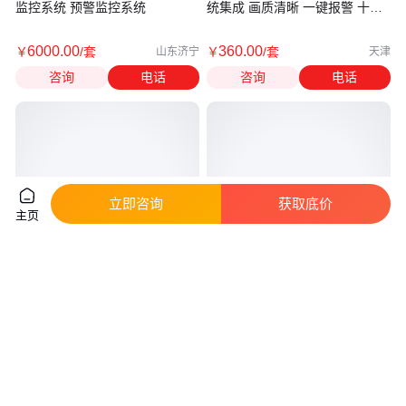
监控系统 预警监控系统
统集成 画质清晰 一键报警 十年
经验
6000
.00
360
.00
￥
/套
￥
/套
山东济宁
天津
咨询
电话
咨询
电话
立即咨询
获取底价
主页
施工工地塔吊可视化管理系统 监
防火门监控系统 AFRD100/B 安
控系统 智慧塔机
科瑞供应 壁挂式安装 二总线通
讯
真实性已核验
2800
.00
4
.00
￥
/台
￥
万
/台
北京
江苏无锡
咨询
电话
咨询
电话