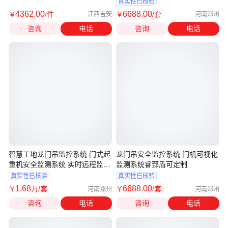
真实性已核验
4362
.00
6688
.00
￥
/件
￥
/套
江西吉安
河南郑州
咨询
电话
咨询
电话
智慧工地龙门吊监控系统 门式起
龙门吊安全监控系统 门机可视化
重机安全监测系统 实时远程监测
监测系统睿郅盾可定制
故障
真实性已核验
真实性已核验
1
.68
6688
.00
￥
万
/套
￥
/套
河南郑州
河南郑州
咨询
电话
咨询
电话