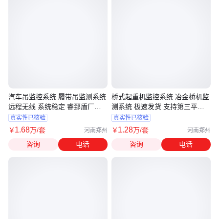
汽车吊监控系统 履带吊监测系统
桥式起重机监控系统 冶金桥机监
远程无线 系统稳定 睿郅盾厂家
测系统 极速发货 支持第三平台
直供
对接
真实性已核验
真实性已核验
1
.68
1
.28
￥
万
/套
￥
万
/套
河南郑州
河南郑州
咨询
电话
咨询
电话