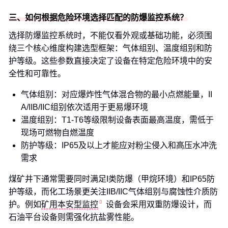
三、如何根据危险环境选择匹配的防爆监控系统？
选择防爆监控系统时，不能仅看外观或基础功能，必须围
绕三个核心维度构建选型框架：气体组别、温度组别和防
护等级。这些参数直接决定了设备在特定危险环境中的安
全性和可靠性。
气体组别：对应爆炸性气体混合物的最小点燃能量，II
A/IIB/IIC组别依次适用于更易爆环境
温度组别：T1-T6等级限制设备表面最高温度，需低于
现场可燃物自燃温度
防护等级：IP65及以上才能应对粉尘侵入和高压水冲洗
需求
煤矿井下通常需要同时满足I类防爆（甲烷环境）和IP65防
护等级，而化工场景更关注IIB/IIC气体组别与腐蚀性介质防
护。例如
矿用本安型监控
设备会采用双重防爆设计，而
石油平台设备则需强化抗盐雾性能。