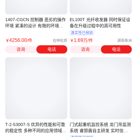
1407-CGCN 控制器 恶劣的操作
EL100T 光纤收发器 同时保证设
环境 紧凑的设计 有限的环境中
备在升级过程中的高可用性
使用
真实性已核验
4256
.00
1
.69
￥
/件
￥
万
/件
吉林松原
湖南株洲
咨询
电话
咨询
电话
T-2-53007-S 优异的性能和可靠
门式起重机监控系统 龙门吊监测
的稳定性 多种不同的应用领域
系统 睿郅盾自主研发 实时信号
控制器
采集