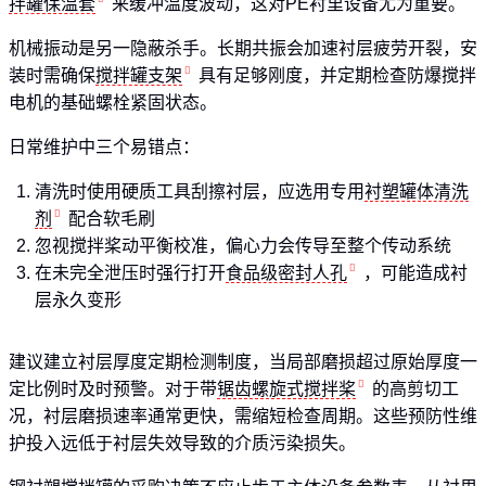
拌罐保温套
来缓冲温度波动，这对PE衬里设备尤为重要。
机械振动是另一隐蔽杀手。长期共振会加速衬层疲劳开裂，安
装时需确保
搅拌罐支架
具有足够刚度，并定期检查防爆搅拌
电机的基础螺栓紧固状态。
日常维护中三个易错点：
清洗时使用硬质工具刮擦衬层，应选用专用
衬塑罐体清洗
剂
配合软毛刷
忽视搅拌桨动平衡校准，偏心力会传导至整个传动系统
在未完全泄压时强行打开
食品级密封人孔
，可能造成衬
层永久变形
建议建立衬层厚度定期检测制度，当局部磨损超过原始厚度一
定比例时及时预警。对于带
锯齿螺旋式搅拌桨
的高剪切工
况，衬层磨损速率通常更快，需缩短检查周期。这些预防性维
护投入远低于衬层失效导致的介质污染损失。