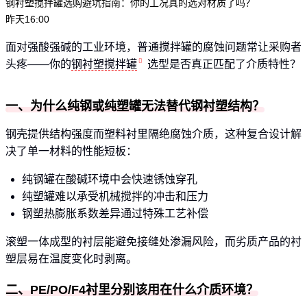
钢衬塑搅拌罐选购避坑指南：你的工况真的选对材质了吗？
昨天16:00
面对强酸强碱的工业环境，普通搅拌罐的腐蚀问题常让采购者
头疼——你的
钢衬塑搅拌罐
选型是否真正匹配了介质特性？
一、为什么纯钢或纯塑罐无法替代钢衬塑结构？
钢壳提供结构强度而塑料衬里隔绝腐蚀介质，这种复合设计解
决了单一材料的性能短板：
纯钢罐在酸碱环境中会快速锈蚀穿孔
纯塑罐难以承受机械搅拌的冲击和压力
钢塑热膨胀系数差异通过特殊工艺补偿
滚塑一体成型的衬层能避免接缝处渗漏风险，而劣质产品的衬
塑层易在温度变化时剥离。
二、PE/PO/F4衬里分别该用在什么介质环境？