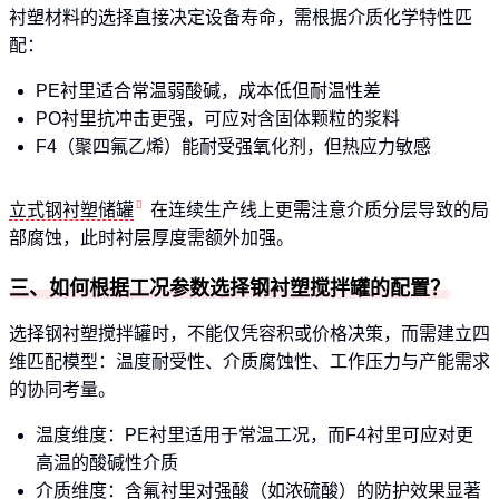
衬塑材料的选择直接决定设备寿命，需根据介质化学特性匹
配：
PE衬里适合常温弱酸碱，成本低但耐温性差
PO衬里抗冲击更强，可应对含固体颗粒的浆料
F4（聚四氟乙烯）能耐受强氧化剂，但热应力敏感
立式钢衬塑储罐
在连续生产线上更需注意介质分层导致的局
部腐蚀，此时衬层厚度需额外加强。
三、如何根据工况参数选择钢衬塑搅拌罐的配置？
选择钢衬塑搅拌罐时，不能仅凭容积或价格决策，而需建立四
维匹配模型：温度耐受性、介质腐蚀性、工作压力与产能需求
的协同考量。
温度维度：PE衬里适用于常温工况，而F4衬里可应对更
高温的酸碱性介质
介质维度：含氟衬里对强酸（如浓硫酸）的防护效果显著