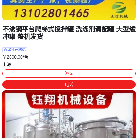
不绣钢平台爬梯式搅拌罐 洗涤剂调配罐 大型缓
冲罐 整机发货
真实性已核验
￥
2600
.00
/台
上海
咨询
电话