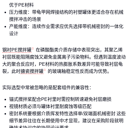
优于PE材料
压力维度：带龟甲网焊接结构的衬塑罐体更适合存在机械
搅拌冲击的场景
产能维度：连续作业需求应优先选择带机械密封的一体化
设计
钢衬PE搅拌罐
在磷酸酯类介质存储中表现突出，其聚乙烯
衬层既能阻隔腐蚀又避免金属离子污染物料。但遇到温度波动
大的聚合反应时，PE材料的热膨胀系数差异可能导致衬层龟
裂，此时
搪瓷搅拌罐
的玻璃釉稳定性反而成为优势。
实际选型中常被忽略的是配套组件的兼容性：
锚式搅拌桨配合PE衬里时需控制转速避免衬层磨损
视镜材质必须与罐体衬里耐腐蚀等级匹配
密封系统要根据介质挥发特性选择单/双端面机械密封 这些
细节差异往往在长期使用中才显现，建议在采购阶段就明
确技术协议中的协同设计要求。