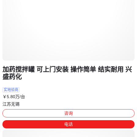
加药搅拌罐 可上门安装 操作简单 结实耐用 兴
盛药化
实地验商
￥
5
.80
万
/台
江苏无锡
咨询
电话