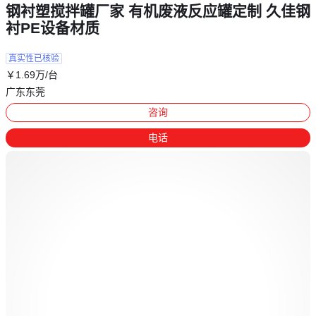
钢衬塑搅拌罐厂家 有机废液反应罐定制 久佳钢
衬PE设备材质
真实性已核验
￥
1
.69
万
/台
广东东莞
咨询
电话