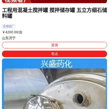
工程用混凝土搅拌罐 搅拌储存罐 五立方细石储
料罐
实地验厂
￥
4200
.00
/台
山东济宁
咨询
电话