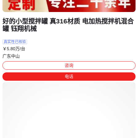
好的小型搅拌罐 真316材质 电加热搅拌机混合
罐 钰翔机械
真实性已核验
￥
5
.80
万
/台
广东中山
咨询
电话