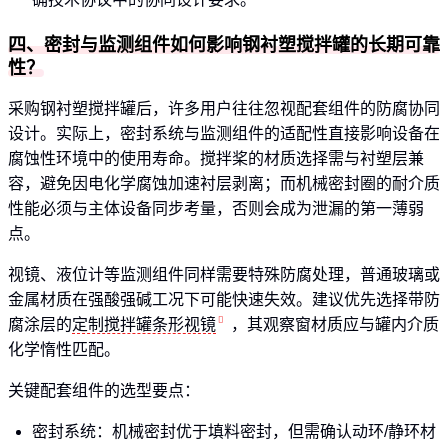
四、密封与监测组件如何影响钢衬塑搅拌罐的长期可靠
性？
采购钢衬塑搅拌罐后，许多用户往往忽视配套组件的防腐协同
设计。实际上，密封系统与监测组件的适配性直接影响设备在
腐蚀性环境中的使用寿命。搅拌桨的材质选择需与衬塑层兼
容，避免因电化学腐蚀加速衬层剥离；而机械密封圈的耐介质
性能必须与主体设备同步考量，否则会成为泄漏的第一薄弱
点。
视镜、液位计等监测组件同样需要特殊防腐处理，普通玻璃或
金属材质在强酸强碱工况下可能快速失效。建议优先选择带防
腐涂层的
定制搅拌罐条形视镜
，其观察窗材质应与罐内介质
化学惰性匹配。
关键配套组件的选型要点：
密封系统：机械密封优于填料密封，但需确认动环/静环材