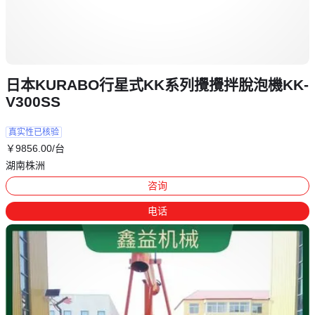
日本KURABO行星式KK系列攪攪拌脫泡機KK-
V300SS
真实性已核验
￥
9856
.00
/台
湖南株洲
咨询
电话