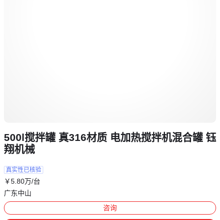
500l搅拌罐 真316材质 电加热搅拌机混合罐 钰
翔机械
真实性已核验
￥
5
.80
万
/台
广东中山
咨询