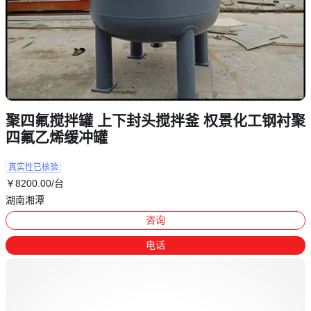
聚四氟搅拌罐 上下封头搅拌釜 权景化工钢衬聚
四氟乙烯缓冲罐
真实性已核验
￥
8200
.00
/台
湖南湘潭
咨询
电话