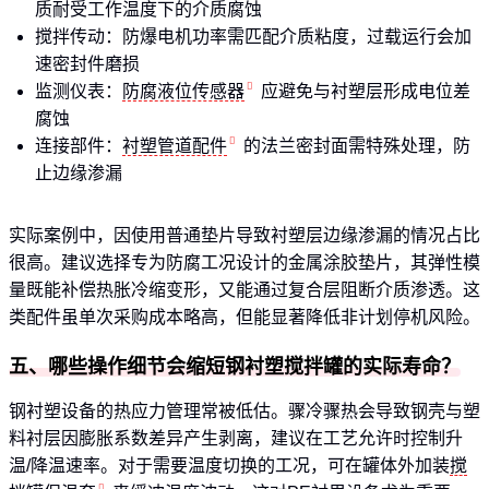
质耐受工作温度下的介质腐蚀
搅拌传动：防爆电机功率需匹配介质粘度，过载运行会加
速密封件磨损
监测仪表：
防腐液位传感器
应避免与衬塑层形成电位差
腐蚀
连接部件：
衬塑管道配件
的法兰密封面需特殊处理，防
止边缘渗漏
实际案例中，因使用普通垫片导致衬塑层边缘渗漏的情况占比
很高。建议选择专为防腐工况设计的金属涂胶垫片，其弹性模
量既能补偿热胀冷缩变形，又能通过复合层阻断介质渗透。这
类配件虽单次采购成本略高，但能显著降低非计划停机风险。
五、哪些操作细节会缩短钢衬塑搅拌罐的实际寿命？
钢衬塑设备的热应力管理常被低估。骤冷骤热会导致钢壳与塑
料衬层因膨胀系数差异产生剥离，建议在工艺允许时控制升
温/降温速率。对于需要温度切换的工况，可在罐体外加装
搅