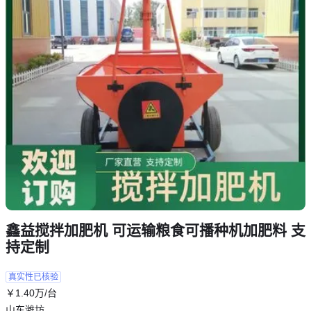
鑫益搅拌加肥机 可运输粮食可播种机加肥料 支
持定制
真实性已核验
￥
1
.40
万
/台
山东潍坊