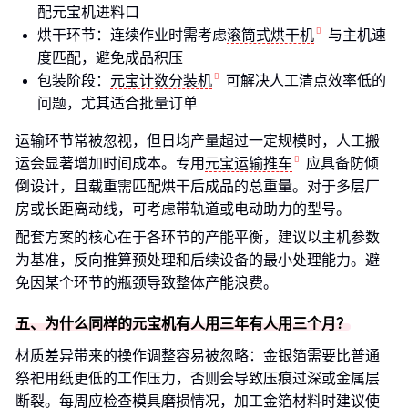
配元宝机进料口
烘干环节：连续作业时需考虑
滚筒式烘干机
与主机速
度匹配，避免成品积压
包装阶段：
元宝计数分装机
可解决人工清点效率低的
问题，尤其适合批量订单
运输环节常被忽视，但日均产量超过一定规模时，人工搬
运会显著增加时间成本。专用
元宝运输推车
应具备防倾
倒设计，且载重需匹配烘干后成品的总重量。对于多层厂
房或长距离动线，可考虑带轨道或电动助力的型号。
配套方案的核心在于各环节的产能平衡，建议以主机参数
为基准，反向推算预处理和后续设备的最小处理能力。避
免因某个环节的瓶颈导致整体产能浪费。
五、为什么同样的元宝机有人用三年有人用三个月？
材质差异带来的操作调整容易被忽略：金银箔需要比普通
祭祀用纸更低的工作压力，否则会导致压痕过深或金属层
断裂。每周应检查模具磨损情况，加工金箔材料时建议使