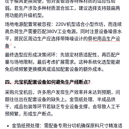
在于模具更换简便，但对金银箔等特殊材质的适应性较
弱。若生产涉及多种材质混合加工，建议选择支持鼓扁两
用功能的升级机型。
场地电源配置常被忽视：220V机型适合小型作坊，而连续
高负荷生产需要匹配380V工业电源。同时注意设备噪音水
平，居民区周边生产应选择带降噪设计的
祭祀用品生产设
备
。
最终选型应形成决策闭环：先锁定材质适配性，再匹配产
量与场地限制，最后考虑扩展需求。这种系统化选型能避
免后续频繁更换模具或追加配套设备的额外成本。
四、元宝机配套设备如何避免生产线断点？
采购元宝机后，许多用户发现生产效率并未达到预期，问
题往往出在配套设备的缺失上。金箔纸处理、半成品烘
干、成品包装等环节若缺乏专业设备支撑，会导致人工干
预频繁，形成生产断点。
金箔纸预处理：需配备专用分切机确保原料尺寸精准适