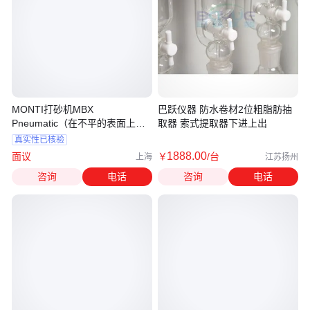
MONTI打砂机MBX
巴跃仪器 防水卷材2位粗脂肪抽
Pneumatic（在不平的表面上执
取器 索式提取器下进上出
行）
真实性已核验
1888
.00
面议
￥
/台
上海
江苏扬州
咨询
电话
咨询
电话