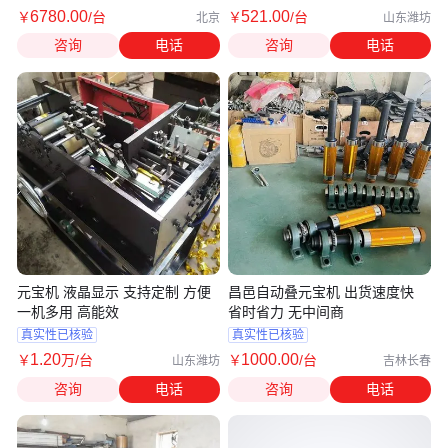
6780
.00
521
.00
￥
/台
￥
/台
北京
山东潍坊
咨询
电话
咨询
电话
元宝机 液晶显示 支持定制 方便
昌邑自动叠元宝机 出货速度快
一机多用 高能效
省时省力 无中间商
真实性已核验
真实性已核验
1
.20
1000
.00
￥
万
/台
￥
/台
山东潍坊
吉林长春
咨询
电话
咨询
电话