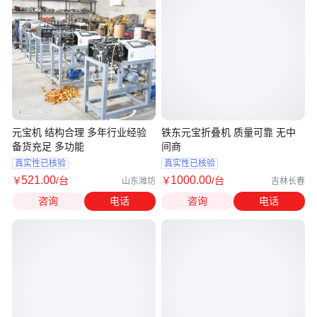
元宝机 结构合理 多年行业经验
铁东元宝折叠机 质量可靠 无中
备货充足 多功能
间商
真实性已核验
真实性已核验
521
.00
1000
.00
￥
/台
￥
/台
山东潍坊
吉林长春
咨询
电话
咨询
电话