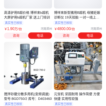
高清驴用B超价格 博祥来b超机
博祥来新型猪用B超机 母猪妊娠
大屏驴用b超机厂家 送上门培训
诊断仪 19天验胎 一对一线上教
学
真实性已核验
真实性已核验
1
.90
4800
.00
￥
万
/台
￥
/台
河南郑州
河南郑州
咨询
电话
咨询
电话
搅拌砂磨分散多用机(变频调速)
元宝机 坚固耐用 操作简便 方便
型号:BGD750/2 库号：D403460
快捷 实用性较强
真实性已核验
真实性已核验