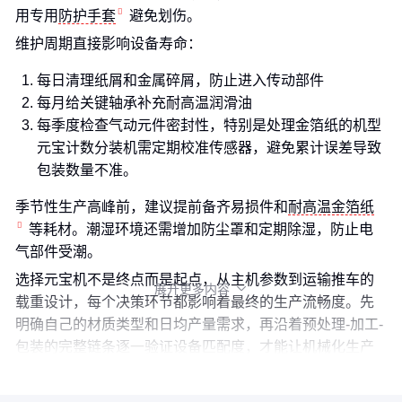
用专用
防护手套
避免划伤。
维护周期直接影响设备寿命：
每日清理纸屑和金属碎屑，防止进入传动部件
每月给关键轴承补充耐高温润滑油
每季度检查气动元件密封性，特别是处理金箔纸的机型
元宝计数分装机需定期校准传感器，避免累计误差导致
包装数量不准。
季节性生产高峰前，建议提前备齐易损件和
耐高温金箔纸
等耗材。潮湿环境还需增加防尘罩和定期除湿，防止电
气部件受潮。
选择元宝机不是终点而是起点，从主机参数到运输推车的
展开更多内容

载重设计，每个决策环节都影响着最终的生产流畅度。先
明确自己的材质类型和日均产量需求，再沿着预处理-加工-
包装的完整链条逐一验证设备匹配度，才能让机械化生产
的价值真正落地。