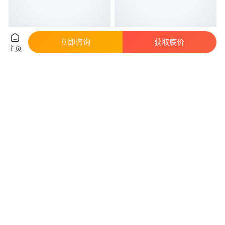
蛟河数控元宝机 产地自销 规格
定制高速元宝机 鼓扁两用 元宝
立即咨询
获取底价
主页
齐全
自动折叠机 操作方便
真实性已核验
真实性已核验
1000
.00
1
.20
￥
/台
￥
万
/台
吉林长春
山东潍坊
咨询
电话
咨询
电话
桦甸数控元宝机 售后无忧 实力
榆树大型元宝机 可定制 多种型
商家
号 实力商家