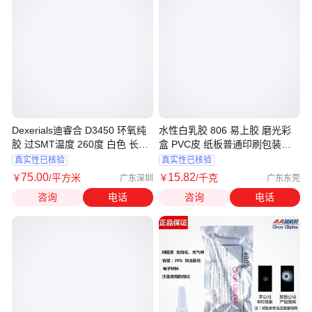
Dexerials迪睿合 D3450 环氧纯
水性白乳胶 806 易上胶 磨光彩
胶 过SMT温度 260度 白色 长期
盒 PVC皮 纸板普通印刷包装盒
供应
封边胶水
真实性已核验
真实性已核验
75
.00
15
.82
￥
/平方米
￥
/千克
广东深圳
广东东莞
咨询
电话
咨询
电话