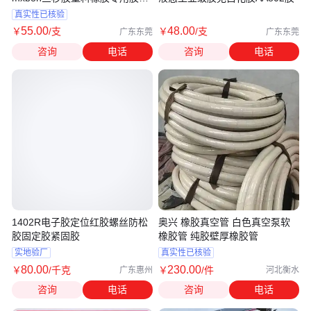
糙表面强力胶
真实性已核验
55
.00
48
.00
￥
/支
￥
/支
广东东莞
广东东莞
咨询
电话
咨询
电话
1402R电子胶定位红胶螺丝防松
奥兴 橡胶真空管 白色真空泵软
胶固定胶紧固胶
橡胶管 纯胶壁厚橡胶管
实地验厂
真实性已核验
80
.00
230
.00
￥
/千克
￥
/件
广东惠州
河北衡水
咨询
电话
咨询
电话