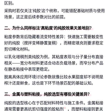
区别。
采购时若仅关注'纯胶'这个统称，可能错配基础材质与使用
场景，这正是后续参数对比的前提。
二、为什么同样标注'高粘度'的纯胶效果天差地别？
粘度参数背后隐藏着流变特性差异：快速施工需要触变性
好的纯胶（搅拌变稀静置复稠），而精密填充则要求稳定
剪切稀化材料。
以乳化增稠剂类纯胶为例，其粘度表现与分子量分布直接
相关——宽分布材料更适合动态负载场景，而窄分布产品
在静态粘接中表现更稳定。
脱离具体应用环境讨论参数就像比较水果甜度却不说明是
榨汁还是鲜食，这也是下环节场景匹配的基础认知。
三、金属与塑料粘接，纯胶选型有哪些关键差异？
纯胶的选型核心在于匹配材料特性与施工条件。金属粘接
通常需要更高抗剪切强度的
胶粘剂
，而塑料粘接则更关