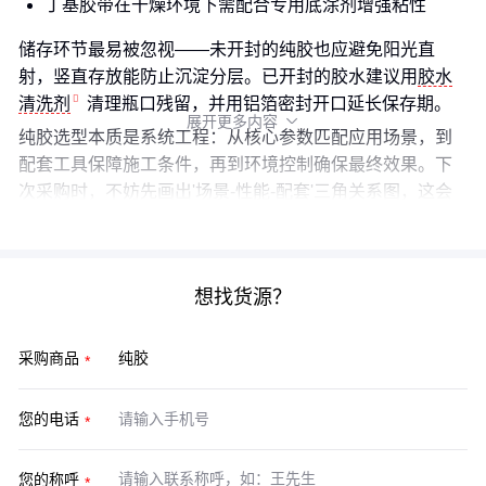
丁基胶带在干燥环境下需配合专用底涂剂增强粘性
储存环节最易被忽视——未开封的纯胶也应避免阳光直
射，竖直存放能防止沉淀分层。已开封的胶水建议用
胶水
清洗剂
清理瓶口残留，并用铝箔密封开口延长保存期。
展开更多内容

纯胶选型本质是系统工程：从核心参数匹配应用场景，到
配套工具保障施工条件，再到环境控制确保最终效果。下
次采购时，不妨先画出'场景-性能-配套'三角关系图，这会
比单纯比较参数表更有决策价值。
想找货源？
采购商品
您的电话
您的称呼