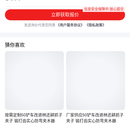
信息安全保障中·放心提交
立即获取报价
发送询价代表您同意
《用户服务协议》
《隐私政策》
猜你喜欢
按需定制50铲车改退林还耕抓子
厂家供应50铲车改退林还耕抓子
夹子 锻打齿实心防弯夹木器
夹子 锻打齿实心防弯夹木器