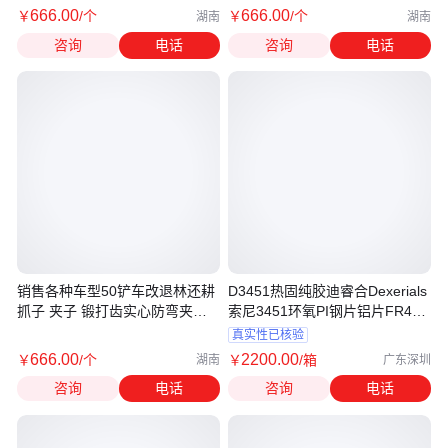
666
.00
666
.00
￥
/个
￥
/个
湖南
湖南
咨询
电话
咨询
电话
销售各种车型50铲车改退林还耕
D3451热固纯胶迪睿合Dexerials
抓子 夹子 锻打齿实心防弯夹木
索尼3451环氧PI钢片铝片FR4补
器
强胶
真实性已核验
666
.00
2200
.00
￥
/个
￥
/箱
湖南
广东深圳
咨询
电话
咨询
电话