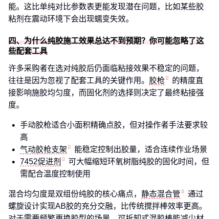
能。这比单纯对比参数表更能发现潜在问题，比如某些胶
粘剂在震动环境下会出现蠕变失效。
四、为什么纯胶施工效果总达不到预期？你可能忽略了这
些配套工具
许多采购者在选对纯胶后仍面临粘接效果不稳定的问题，
往往是因为忽视了配套工具的关键作用。
胶枪
的精度直
接影响施胶均匀度，而固化剂的选择则决定了最终粘接强
度。
手动胶枪适合小面积精确点胶，但对操作者手法要求较
高
气动胶枪支架
能稳定控制出胶量，适合连续作业场景
7452促进剂
可大幅缩短环氧树脂纯胶的固化时间，但
需配合温度控制使用
混合均匀度是双组份纯胶的核心痛点，
静态混合管
通过
螺旋设计实现AB胶的充分交融，比传统搅拌棒效率更高。
对于需要频繁更换胶型的场景，可拆卸式混胶棒能减少材