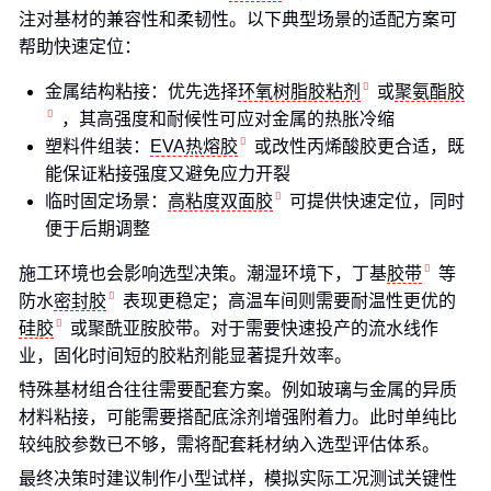
注对基材的兼容性和柔韧性。以下典型场景的适配方案可
帮助快速定位：
金属结构粘接：优先选择
环氧树脂胶粘剂
或
聚氨酯胶
，其高强度和耐候性可应对金属的热胀冷缩
塑料件组装：
EVA热熔胶
或改性丙烯酸胶更合适，既
能保证粘接强度又避免应力开裂
临时固定场景：
高粘度双面胶
可提供快速定位，同时
便于后期调整
施工环境也会影响选型决策。潮湿环境下，丁基
胶带
等
防水
密封胶
表现更稳定；高温车间则需要耐温性更优的
硅胶
或聚酰亚胺胶带。对于需要快速投产的流水线作
业，固化时间短的胶粘剂能显著提升效率。
特殊基材组合往往需要配套方案。例如玻璃与金属的异质
材料粘接，可能需要搭配底涂剂增强附着力。此时单纯比
较纯胶参数已不够，需将配套耗材纳入选型评估体系。
最终决策时建议制作小型试样，模拟实际工况测试关键性