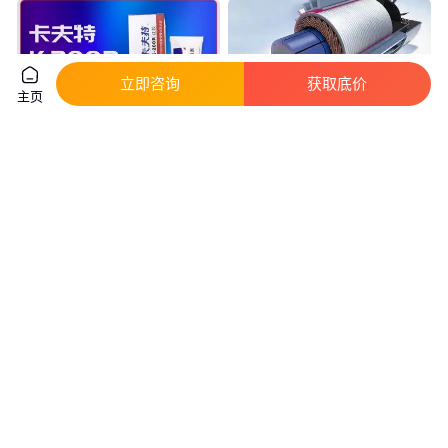
立即咨询
获取底价
主页
卡夫特K-200R红胶螺丝防松胶定
乐/泰410 LOCTIT 480 微电机磁
位胶标识胶溶剂胶 电子电器固定
铁胶 柔性快干胶 抗跌落黑色瞬
干胶
真实性已核验
真实性已核验
6
.50
10
.00
￥
/支
￥
/支
广东惠州
广东深圳
咨询
电话
咨询
电话