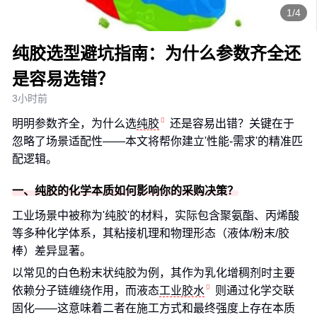
1/4
纯胶选型避坑指南：为什么参数齐全还
是容易选错？
3小时前
明明参数齐全，为什么选
纯胶
还是容易出错？关键在于
忽略了场景适配性——本文将帮你建立'性能-需求'的精准匹
配逻辑。
一、纯胶的化学本质如何影响你的采购决策？
工业场景中被称为'纯胶'的材料，实际包含聚氨酯、丙烯酸
等多种化学体系，其粘接机理和物理形态（液体/粉末/胶
棒）差异显著。
以常见的白色粉末状纯胶为例，其作为乳化增稠剂时主要
依赖分子链缠绕作用，而液态
工业胶水
则通过化学交联
固化——这意味着二者在施工方式和最终强度上存在本质