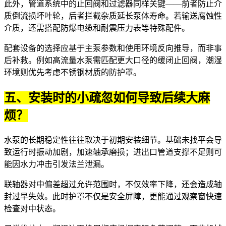
此外，管道系统中的
止回阀
和
过滤器
同样关键——前者防止介
质倒流损坏叶轮，后者拦截杂质延长泵体寿命。若输送腐蚀性
介质，还需搭配
防爆电缆
和
耐震压力表
等特殊配件。
配套设备的选择应基于主泵参数和使用环境反向推导，而非事
后补救。例如高流量水泵需匹配更大口径的
缓闭止回阀
，潮湿
环境则优先考虑不锈钢材质的防护罩。
五、安装时的小疏忽如何导致后续大麻
烦？
水泵的长期稳定性往往取决于初期安装细节。基础未找平会导
致运行时振动加剧，加速轴承磨损；进出口管道支撑不足则可
能因水力冲击引发法兰泄漏。
联轴器对中偏差超过允许范围时，不仅效率下降，还会造成轴
封过早失效。此时护罩不仅是安全屏障，更能通过观察窗快速
检查对中状态。