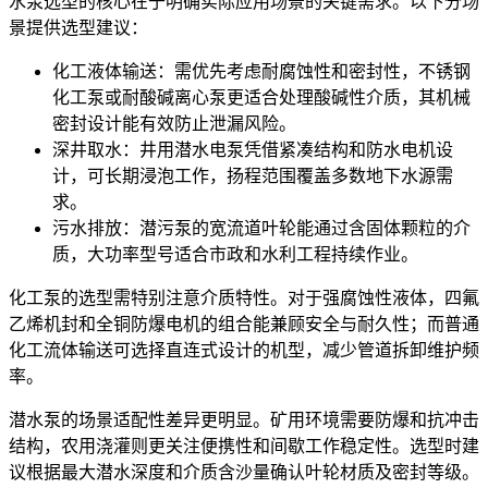
水泵选型的核心在于明确实际应用场景的关键需求。以下分场
景提供选型建议：
化工液体输送：需优先考虑耐腐蚀性和密封性，
不锈钢
化工泵
或
耐酸碱离心泵
更适合处理酸碱性介质，其机械
密封设计能有效防止泄漏风险。
深井取水：
井用潜水电泵
凭借紧凑结构和防水电机设
计，可长期浸泡工作，扬程范围覆盖多数地下水源需
求。
污水排放：潜污泵的宽流道叶轮能通过含固体颗粒的介
质，大功率型号适合市政和水利工程持续作业。
化工泵
的选型需特别注意介质特性。对于强腐蚀性液体，四氟
乙烯机封和全铜防爆电机的组合能兼顾安全与耐久性；而普通
化工流体输送可选择直连式设计的机型，减少管道拆卸维护频
率。
潜水泵
的场景适配性差异更明显。矿用环境需要防爆和抗冲击
结构，农用浇灌则更关注便携性和间歇工作稳定性。选型时建
议根据最大潜水深度和介质含沙量确认叶轮材质及密封等级。