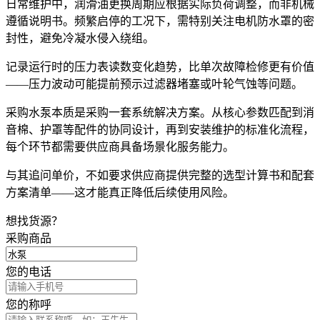
日常维护中，润滑油更换周期应根据实际负荷调整，而非机械
遵循说明书。频繁启停的工况下，需特别关注
电机防水罩
的密
封性，避免冷凝水侵入绕组。
记录运行时的
压力表
读数变化趋势，比单次故障检修更有价值
——压力波动可能提前预示过滤器堵塞或叶轮气蚀等问题。
采购水泵本质是采购一套系统解决方案。从核心参数匹配到消
音棉、护罩等配件的协同设计，再到安装维护的标准化流程，
每个环节都需要供应商具备场景化服务能力。
与其追问单价，不如要求供应商提供完整的选型计算书和配套
方案清单——这才能真正降低后续使用风险。
想找货源？
采购商品
您的电话
您的称呼