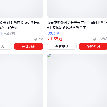
充装系数是另一个容易被忽视的关键指标，它决定了钢瓶内实
际可用的二氧化硫量，直接影响使用效率。
菌器 可对嗜热脂肪芽孢杆菌
双光束紫外可见分光光度计可同时测量1
三、食品级、工业级还是高纯度？10升二氧化硫的选型
数以上的杀灭
6个波长处的透过率吸光度
关键
验
秉越品牌
实地验商
万
1
.55
万
选择10升二氧化硫时，首要考虑的是应用场景对纯度和形态的
上海
山东青
￥
要求。不同行业对二氧化硫的纯度标准差异明显，而错误选择
电话
在线咨询
查看电话
在线咨询
可能导致效果不达标或安全隐患。
食品级二氧化硫通常用于保鲜和消毒，纯度要求适中但必须
符合食品安全标准
工业级适用于污水处理或化工合成，允许含有微量杂质但对
浓度稳定性要求较高
高纯二氧化硫
多用于电子行业或精密实验，需要99.9%以
上的纯度保证
液态二氧化硫
更适合需要精确计量的场景，如实验室或小型