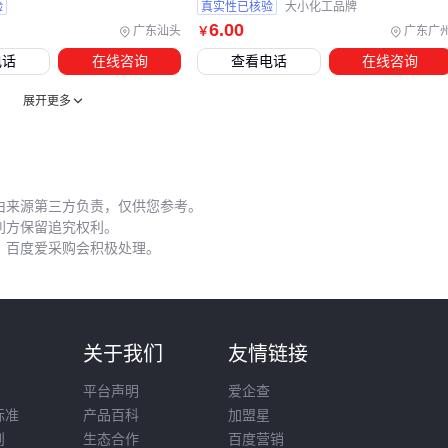
容性。普通橡胶软管长期接触二氧化硫可能脆化开裂，建议选
验
真实性已核验
大小化工品牌
择带有304不锈钢编织层的专用软管。
6
.00
广东汕头
广东广
￥
电话
在线咨询
查看电话
在线咨询
五、小容量钢瓶最容易出错的三个操作细节
展开更多
10升钢瓶因体积小常被误认为操作简单，实则存在独特管理要
求：
阀门操作：开启时应缓慢旋转
二氧化硫专用阀门
，避免突
由来源第三方负责，仅供您参考。
然减压导致结霜冻伤
利方保留追究权利。
残压保留：钢瓶内至少保留少量正压，防止空气倒灌引发内
，百度爱采购会积极处理。
部腐蚀
存放角度：直立固定存放比卧放更利于压力监测和残液处理
维护时最容易被忽视的是阀门密封性检查。建议每次使用前后
则
关于我们
友情链接
手动测试二氧化硫专用阀门的启闭顺畅度，定期更换阀杆密封
平台声明
爱企查
脂。若发现阀门有轻微泄漏，应立即停止使用并联系专业检
标准
产品百科
加盟星
修。
则
生态合作
百度营销