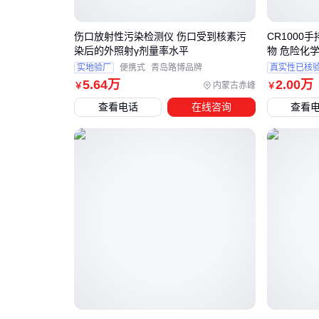
伤口放射性污染检测仪 伤口受到核素污
CR1000
染后的外照射γ剂量率水平
物 危险化
实地验厂
便携式
青岛路博品牌
真实性已核
5
.64
万
2
.00
万
内蒙古赤峰
￥
￥
查看电话
在线咨询
查看