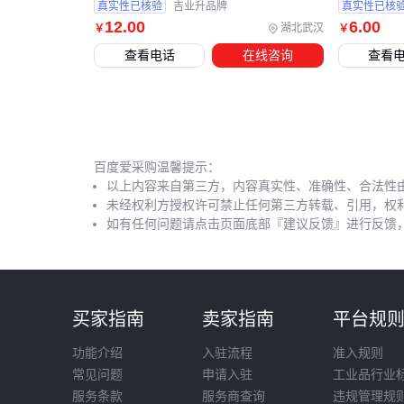
真实性已核验
吉业升品牌
真实性已核
12
.00
6
.00
湖北武汉
￥
￥
查看电话
在线咨询
查看
百度爱采购温馨提示：
以上内容来自第三方，内容真实性、准确性、合法性
未经权利方授权许可禁止任何第三方转载、引用，权
如有任何问题请点击页面底部『建议反馈』进行反馈
买家指南
卖家指南
平台规
功能介绍
入驻流程
准入规则
常见问题
申请入驻
工业品行业
服务条款
服务商查询
违规管理规