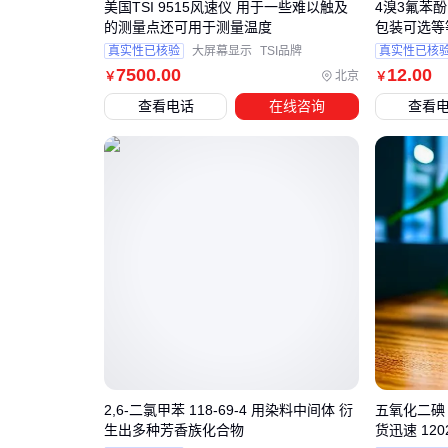
美国TSI 9515风速仪 用于一些难以触及
4溴3氟苯酚
的测量点还可用于测量温度
包装可选等
真实性已核验
大屏幕显示
TSI品牌
真实性已核
7500
.00
12
.00
北京
￥
￥
查看电话
在线咨询
查看
2,6-二氯甲苯 118-69-4 用染料中间体 衍
五氧化二碘 
生出多种芳香族化合物
货迅速 1202