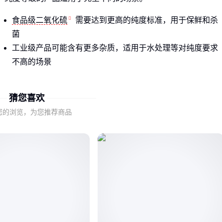
食品级二氧化硫
需要达到更高的纯度标准，用于保鲜和杀
菌
工业级产品可能含有更多杂质，适用于水处理等对纯度要求
不高的场景
高纯度二氧化硫则常用于电子行业等特殊领域
猜您喜欢
仅关注容量而忽略形态和纯度，很可能导致采购的产品无法满
足实际需求。
您的浏览，为您推荐商品
二、10升装二氧化硫的隐蔽质量分水岭
即使是相同容量的二氧化硫包装，钢瓶材质和制造工艺的差异
会直接影响产品的安全性和使用寿命。
更耐腐蚀的材质虽然初期成本较高，但能显著降低长期使用中
的泄漏风险。而没有正规纯度证书的产品，其实际成分可能与
标称存在明显差距。