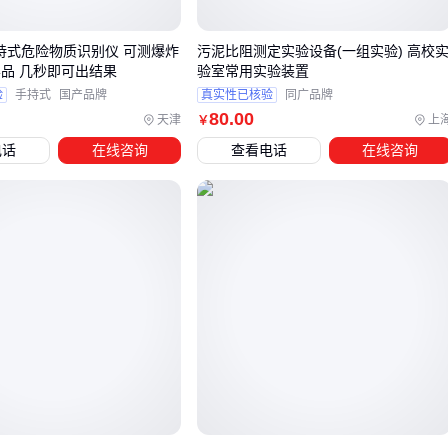
生产线。其钢瓶包装便于控制释放量，但需要配套专用减压阀
手持式危险物质识别仪 可测爆炸
污泥比阻测定实验设备(一组实验) 高校
和密封接口。而
气态二氧化硫
更适合需要快速扩散的应用，
学品 几秒即可出结果
验室常用实验装置
如空间消毒，但要注意存储压力容器的定期检测。
验
手持式
国产品牌
真实性已核验
同广品牌
80
.00
高纯二氧化硫虽然价格较高，但在以下情况值得优先考虑：
天津
上
￥
电话
在线咨询
查看电话
在线咨询
工艺对杂质敏感，如半导体制造
需要重复实验数据可比性
涉及催化剂使用的场景 选购时建议要求供应商提供第三方纯
度检测报告，并确认钢瓶内壁特殊处理工艺。
确定主产品类型后，需要同步考虑配套设备。食品级应用通常
需要搭配二氧化硫吸收剂处理残余气体，工业场景建议配置
四
合一气体检测仪
持续监测泄漏，而高纯度使用环境对存储容
器的密封性有特殊要求。
四、为什么10升二氧化硫的配套设备比主产品更重要？