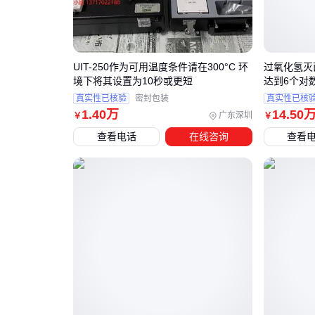
UIT-250作为可用温度条件请在300°C 环
过氧化氢灭
境下将其设置为10秒或更短
达到6个对
真实性已核验
密封包装
真实性已核
1
.40
万
14
.50
广东深圳
￥
￥
查看电话
在线咨询
查看