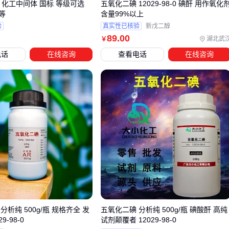
 化工中间体 国标 等级可选
五氧化二碘 12029-98-0 碘酐 用作氧化
采购10升二氧化硫后，许多用户会忽略配套设备的重要性，直
等
含量99%以上
到使用时才发现安全隐患或操作不便。
验
真实性已核验
新戊二醇
89
.00
湖北武
￥
泄漏风险：小容量钢瓶在频繁搬运中更容易出现接口松动，
电话
在线咨询
查看电话
在线咨询
需要配合
固定式二氧化硫报警器
实时监测
使用效率：直接连接气源可能导致压力不稳，需配备专用减
压阀和
气体管路连接件
保证稳定输出
残气处理：未使用完的二氧化硫需要专用吸收装置，避免直
接排放造成污染
不同应用场景对配套设备的要求差异明显。实验室环境应优先
考虑
便携式二氧化硫检测仪
和
通风橱
的组合，而工业现场
则需要
耐腐蚀二氧化硫储罐
配合防爆阀系统。关键是要根据
实际使用频率和环境腐蚀性来选择配套方案，而非简单追求低
价。
分析纯 500g/瓶 规格齐全 发
五氧化二碘 分析纯 500g/瓶 碘酸酐 高纯
特别提醒：连接主设备时，务必检查气体管路连接件的材质兼
9-98-0
试剂颠覆者 12029-98-0