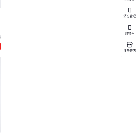
实
消息管理
购物车
海
注册开店