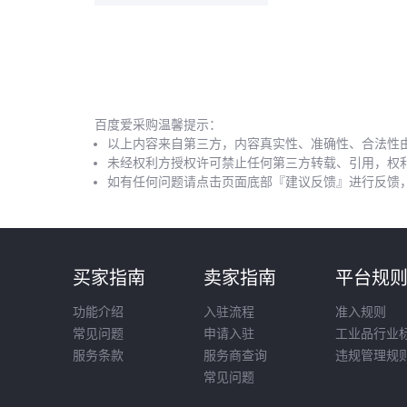
百度爱采购温馨提示：
以上内容来自第三方，内容真实性、准确性、合法性
未经权利方授权许可禁止任何第三方转载、引用，权
如有任何问题请点击页面底部『建议反馈』进行反馈
买家指南
卖家指南
平台规
功能介绍
入驻流程
准入规则
常见问题
申请入驻
工业品行业
服务条款
服务商查询
违规管理规
常见问题