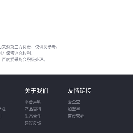
要配套水域环境和饲养方式。
四、甲鱼苗养殖需要哪些配套设备？
买好苗只是开始，这些配套设备直接影响养殖效果：
增氧系统
：
鱼塘增氧机
在高温季节能预防缺氧浮头
由来源第三方负责，仅供您参考。
利方保留追究权利。
隔离设施
：使用
养殖网箱
分级饲养，避免大小个体互相撕
，百度爱采购会积极处理。
咬
水质监控
：简易pH测试仪比昂贵的一体化设备更实用
特别建议在投放苗种前准备好
鱼塘防逃网
，甲鱼苗的逃逸能
则
关于我们
友情链接
力远超常规鱼类。
平台声明
爱企查
五、甲鱼苗养殖中容易被忽视的细节有哪些？
标准
产品百科
加盟星
则
生态合作
百度营销
这些实操经验能帮你少走弯路：
建议反馈
过渡喂食
：苗种入塘前3天不投喂，避免应激反应引发肠炎