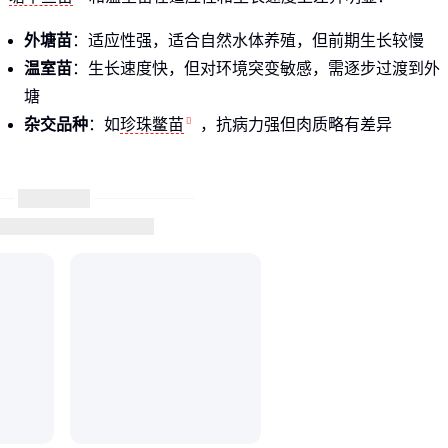
外塘苗
：适应性强，适合自然水体养殖，但前期生长较慢
温室苗
：生长速度快，但对环境突变敏感，需逐步过渡到外
塘
杂交品种
：如
珍珠鳖苗
，抗病力强但肉质略有差异
特别要注意的是，宣称"高成活率"的苗种往往需要配套的养殖
条件支撑。比如仿野生态甲鱼苗对水质要求更高，但后期市场
溢价也更明显。
二、甲鱼苗的品质如何影响养殖效果？
观察苗种活力比单纯看价格更重要。优质的
中华鳖鱼苗
通常
具备这些特征：
体表完整
：无外伤或异常斑点，腹部呈自然的黄白色
反应敏捷
：轻触头部会迅速缩回，放入水中能主动游动
规格均匀
：同一批苗大小差异不超过20%，避免后期争食