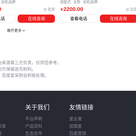
蚀等特性。
谷轮品牌
涡旋式
全新
谷轮品牌
0
2200
.00
北京
北
￥
配套设备的匹配原则应遵循‘与主机同寿命’理念——选择与压
电话
在线咨询
查看电话
在线咨询
机设计寿命相近的优质配件，才能避免因小部件故障导致整机
停机。下一阶段需要关注这些设备如何协同工作以实现长期稳
展开更多
定运行。
五、哪些日常维护细节最容易被忽略却影响寿命？
由来源第三方负责，仅供您参考。
压缩机的长期性能很大程度上取决于日常维护的细致程度。润
利方保留追究权利。
滑油管理是典型例子：
，百度爱采购会积极处理。
定期检查油位和油质，混入杂质或含水量超标会加速部件磨
损
不同机型对润滑油粘度、抗氧化性有特定要求，混用可能引
则
关于我们
友情链接
发故障
平台声明
爱企查
极端温度环境下需要选择特殊配方，例如低温工况需防凝固
标准
产品百科
加盟星
润滑油
则
生态合作
百度营销