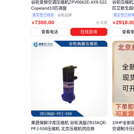
谷轮变频空调压缩机ZPV0662E-4X9-522
谷轮压缩机ZF1
Copeland10匹涡旋
匹艾默生超
真实性已核验
谷轮品牌
真实性已核
7300
.00
2918
.0
北京
￥
￥
查看电话
在线咨询
查看
果蔬保鲜冷库压缩机 谷轮涡旋ZB15KQE-
10HP全新原
PFJ-558压缩机 北京压缩机供应商
空调制冷压缩