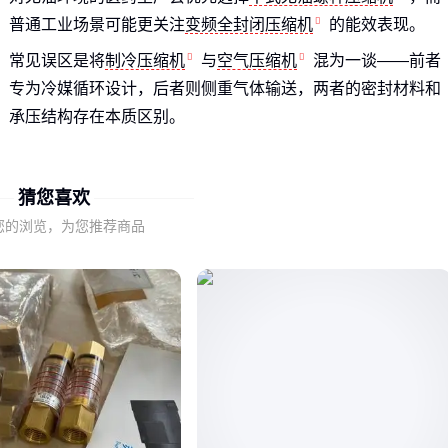
普通工业场景可能更关注
变频全封闭压缩机
的能效表现。
常见误区是将
制冷压缩机
与
空气压缩机
混为一谈——前者
专为冷媒循环设计，后者则侧重气体输送，两者的密封材料和
承压结构存在本质区别。
理解这些基础分类，才能避免在选型初期就陷入‘参数看似达
标，实际工况不匹配’的困境。
猜您喜欢
您的浏览，为您推荐商品
二、无油与有油压缩机的实际应用差异在哪里？
无油螺杆压缩机
通过特殊涂层和密封技术实现纯净气体输
出，虽然购置成本较高，但在食品包装或电子元件生产等敏感
领域能省去后处理设备的投入。
相比之下，常规油润滑压缩机更适合对气体纯度要求不高的持
续作业场景，但需要定期更换滤芯和
润滑油
，长期维护成本
会逐步显现。