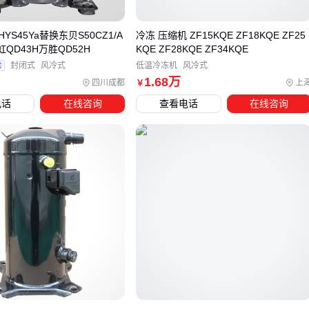
压缩机初始购置成本通常高于活塞式，但其维护频次更低、寿
命更长，整体成本可能更具优势。而永磁变频机型虽然单价较
S45Ya替换东贝S50CZ1/A
冷冻 压缩机 ZF15KQE ZF18KQE ZF25
高，但对于电力成本占比大的企业，两年内节省的电费即可抵
虹QD43H万胜QD52H
KQE ZF28KQE ZF34KQE
验
封闭式
风冷式
低温冷冻机
风冷式
消差价。
1
.68
万
四川成都
上
￥
特殊场景需要优先考虑性能适配性而非价格：
电话
在线咨询
查看电话
在线咨询
防爆要求：化工、矿山等环境必须选用
防爆螺杆空气压缩机
，普通机型即使价格低廉也存在安全隐患
洁净度需求：食品医药行业应首选干式无油
螺杆压缩机
，
避免润滑油污染产品
空间限制：
静音无油空压机
更适合实验室等对噪声敏感的
场景
选型完成后，配套设备的协同性同样影响总成本。例如
高压压
缩机
需匹配相应等级的
储气罐
和冷却系统，否则会限制整
体效能。这正是下个环节需要重点考虑的衔接问题。