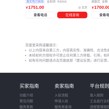
真实性已核验
全封闭
R404A
涡旋式
全新
1751
.00
1700
.0
北京
￥
￥
查看电话
在线咨询
查看
百度爱采购温馨提示：
以上内容来自第三方，内容真实性、准确性、合法性
未经权利方授权许可禁止任何第三方转载、引用，权
如有任何问题请点击页面底部『建议反馈』进行反馈
买家指南
卖家指南
平台规
功能介绍
入驻流程
准入规则
常见问题
申请入驻
工业品行业
服务条款
服务商查询
违规管理规