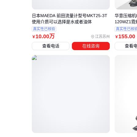
日本MAEDA 前田流量计型号MKT25-3T
华意压缩机HY
使用介质可以选择是水或者油体
120WZ1霓
真实性已核验
真实性已核
10
.00
万
155
.00
江苏苏州
￥
￥
查看电话
在线咨询
查看