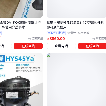
关键判断点在于终端产品的合规要求：若行业标准明确限制含
油量，初期选择无油机型反而更经济。
三、如何避免因价格导向误选压缩机？
AEDA -KOKI前田流量计型
易度不需要预热的流量计和控制器,开机
-1TW使用介质是水
即可通气使用
压缩机选型时，价格固然重要，但若仅以此为标准，很可能导
验
真实性已核验
流量计
易度品牌
致设备与实际需求不匹配，长期使用成本反而更高。以下是几
万
8860
.00
江苏苏州
陕西西
￥
个关键判断维度，帮助您系统化决策：
电话
在线咨询
查看电话
在线咨询
压力需求：不同工艺对输出压力要求差异显著，例如二氧化
碳压缩需要更高压力稳定性，而普通空气压缩则更注重流量
连续性
介质特性：压缩气体是否含腐蚀性、湿度或颗粒物，直接影
响对
无油压缩机
、防腐材质或过滤系统的选择
能效平衡：变频压缩机虽初始成本较高，但在变负荷场景下
能效优势明显，尤其适合制药等24小时连续作业行业
常见误区在于将不同技术路线的压缩机直接比价。例如螺杆式