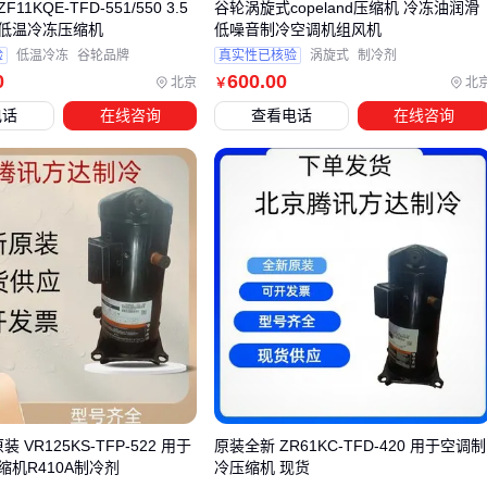
1KQE-TFD-551/550 3.5
谷轮涡旋式copeland压缩机 冷冻油润滑
四、为什么压缩机配套设备直接影响系统效率？
低温冷冻压缩机
低噪音制冷空调机组风机
验
低温冷冻
谷轮品牌
真实性已核验
涡旋式
制冷剂
采购压缩机后，许多用户会发现实际运行效果与预期存在差
0
600
.00
北京
北
￥
距，这往往与配套设备的选择不当有关。储气罐、
空气干燥机
电话
在线咨询
查看电话
在线咨询
和
冷却器
等配套设备并非可有可无的附件，而是确保压缩
机系统稳定运行的关键组件。
储气罐能平衡气压波动，减少压缩机频繁启停，但容量过小
会导致压力波动加剧
空气干燥机可去除压缩空气中的水分，避免后端设备腐蚀，
但选型需根据湿度环境和用气质量要求匹配
冷却器对高温工况下的压缩机尤为重要，散热不足会加速润
滑油老化
以
压力安全阀
为例，它虽是小部件，却是系统安全的最后防
线。当储气罐或管路压力异常升高时，质量可靠的安全阀能及
装 VR125KS-TFP-522 用于
原装全新 ZR61KC-TFD-420 用于空调制
时泄压，避免设备损坏。矿用等特殊场景还需考虑防爆、耐腐
机R410A制冷剂
冷压缩机 现货