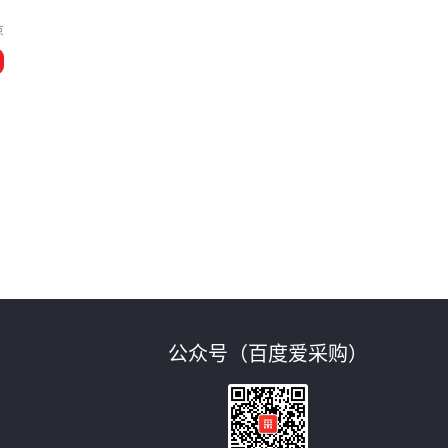
京
缩
公众号（百度爱采购）