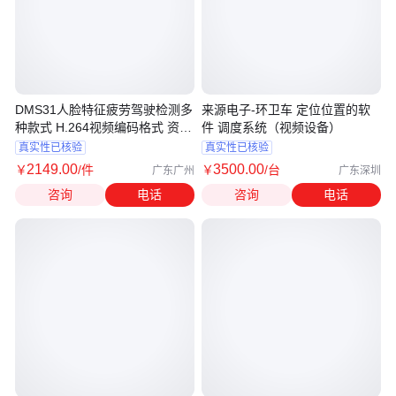
DMS31人脸特征疲劳驾驶检测多
来源电子-环卫车 定位位置的软
种款式 H.264视频编码格式 资质
件 调度系统（视频设备）
齐全
真实性已核验
真实性已核验
2149
.00
3500
.00
￥
/件
￥
/台
广东广州
广东深圳
咨询
电话
咨询
电话