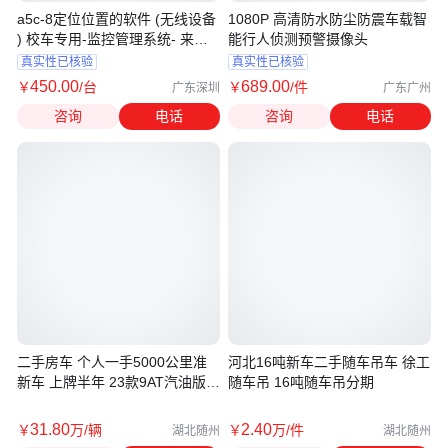
a5c-8定位位置的软件 (无线设备
1080P 高清防水防尘防震车载智
) 校车专用-监控管理系统- 来源
能行人侦测预警摄像头
电子
真实性已核验
真实性已核验
450
.00
689
.00
￥
/台
￥
/件
广东深圳
广东广州
咨询
电话
咨询
电话
二手房车 个人一手5000公里准
河北16吨新车二手随车吊车 徐工
新车 上牌半年 23款9AT汽油版 4
随车吊 16吨随车吊分期
座带纵床
31
.80
2
.40
￥
万
/辆
￥
万
/件
湖北随州
湖北随州