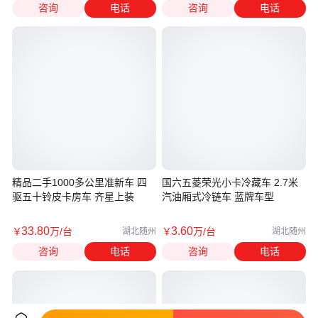
咨询
电话
咨询
电话
精品二手1000多公里准新车 四
国六五菱荣光小卡冷藏车 2.7米
驱五十铃皮卡房车 齐星上装
汽油厢式冷链车 蓝牌车型
33
.80
3
.60
￥
万
/台
￥
万
/台
湖北随州
湖北随州
咨询
电话
咨询
电话