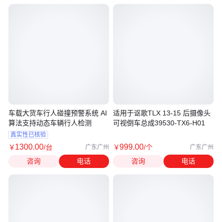
车载大货车行人碰撞预警系统 AI
适用于讴歌TLX 13-15 后摄像头
算法支持动态车辆行人检测
可视倒车总成39530-TX6-H01
真实性已核验
1300
.00
999
.00
￥
/台
￥
/个
广东广州
广东广州
咨询
电话
咨询
电话