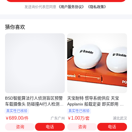
发送询价代表您同意
《用户服务协议》
《隐私政策》
猜你喜欢
BSD智能算法行人侦测盲区预警
天宝耐特 惯导系统供应 天宝
车载摄像头 防碰撞AI行人检测系
Applanix 船载定姿 即买即用 准
统
确
真实性已核验
真实性已核验
689
.00
1
.00
￥
/件
￥
万
/套
广东广州
湖北武汉
咨询
电话
咨询
电话