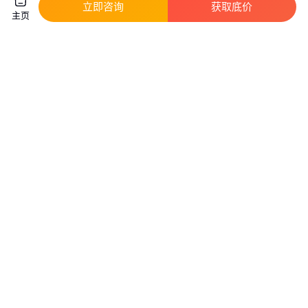
立即咨询
获取底价
主页
奔驰 E级 长轴距 2024 豪车销售
中国重汽消防车售价 后双桥车型
留学生免税车 商务车
大容积
42
.05
6
.67
￥
万
/辆
￥
万
/台
北京
湖北随州
咨询
电话
咨询
电话