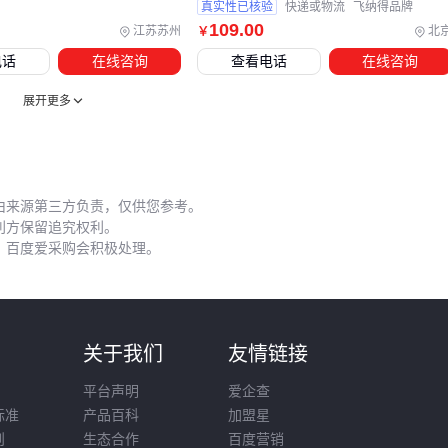
真实性已核验
快递或物流
飞纳得品牌
油电混合系统的维护要点常被忽视：
109
.00
江苏苏州
北
￥
滤清器周期
：
发电机滤清器
每200小时必须更换
电话
在线咨询
查看电话
在线咨询
油品选择
：严禁使用乙醇含量＞10%的汽油
展开更多
散热管理
：
定期清理涡轮风叶灰尘
高温天气减少连续运行时间
由来源第三方负责，仅供您参考。
冬季保养
：
利方保留追究权利。
停机后排空化油器残油
，百度爱采购会积极处理。
加注防冻机油
⚠️ 最伤机的行为：用
发电机维修工具
自行调整电子油门参
数，可能导致空燃比失调。
则
关于我们
友情链接
增程系统的选择本质是平衡艺术：功率要匹配日均里程，体积
平台声明
爱企查
需考虑载重空间，噪音需符合使用场景。对于日均行驶50km内
标准
产品百科
加盟星
的用户，4KW机型+
储能电池组
的组合可能比单纯增大发电
则
生态合作
百度营销