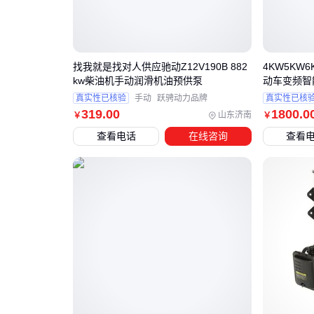
找我就是找对人供应驰动Z12V190B 882
4KW5KW6
kw柴油机手动润滑机油预供泵
动车变频智
真实性已核验
手动
跃骋动力品牌
真实性已核
319
.00
1800
.0
山东济南
￥
￥
查看电话
在线咨询
查看