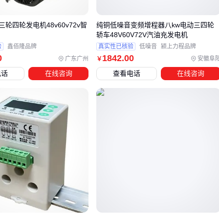
四轮观光
7KW以上工业
涡轮风叶同步散热
轮四轮发电机48v60v72v智
纯铜低噪音变频增程器八kw电动三四轮
车
机型
轿车48V60V72V汽油充发电机
验
鑫佰隆品牌
真实性已核验
低噪音
颍上力程品牌
应急备用
便携式免安装
27cm宽度+边走边充
0
1842
.00
广东广州
安徽阜
￥
电源
机型
电话
在线咨询
查看电话
在线咨询
重点方案解析：
静音增程发电机
采用全铜电机和双防设计，适合社区等低
噪音要求场景
工业增程发电机
的7000W机型内置散热风道，可满足景区
接驳车需求
便携机型虽然价格较高，但德国技术的
便携式增程发电机
解
决了三大痛点：
免安装设计即插即用