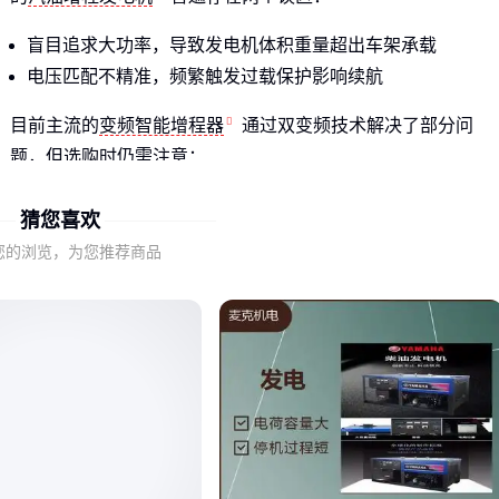
盲目追求大功率，导致发电机体积重量超出车架承载
电压匹配不精准，频繁触发过载保护影响续航
目前主流的
变频智能增程器
通过双变频技术解决了部分问
题，但选购时仍需注意：
48V/60V/72V系统必须对应车型电压
猜您喜欢
功率应比电机额定功率高20%-30%为宜
您的浏览，为您推荐商品
全自动启动功能可避免手动切换的电压波动
二、柴油机or汽油机？动力兼容的隐藏逻辑
电动车增程系统选型时，能源类型往往被忽视：
柴油增程发电机
适合长时间连续作业，但冷启动性能较差
汽油机体积更小，但高转速时噪音明显
混合动力车型建议选择带OHV技术的机型，减少电磁干扰