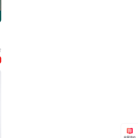
性
安
全网询价