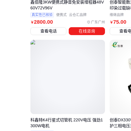
鑫佰隆3KW便携式静音免安装增程器48V
创泰智能数
60V72V96V
印染过载缺相 
真实性已核验
便携式
云仓汇品牌
维继品牌
2800
.00
75
.00
广东广州
￥
￥
查看电话
在线咨询
查看
科鑫特K4行星式切管机 220V电压 强劲1
创泰DX3
300W电机
护三相电压