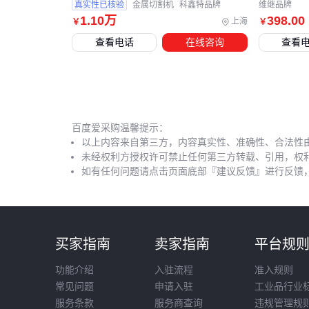
真实性已核验
金属切割机
科鑫特品牌
维继品牌
1
.10
万
398
.00
上海
￥
￥
查看电话
在线咨询
查看
百度爱采购温馨提示：
以上内容来自第三方，内容真实性、准确性、合法性
未经权利方授权许可禁止任何第三方转载、引用，权
如有任何问题请点击页面底部『建议反馈』进行反馈
买家指南
卖家指南
平台规
功能介绍
入驻流程
准入规则
常见问题
申请入驻
工业品行业
服务条款
服务商查询
违规管理规