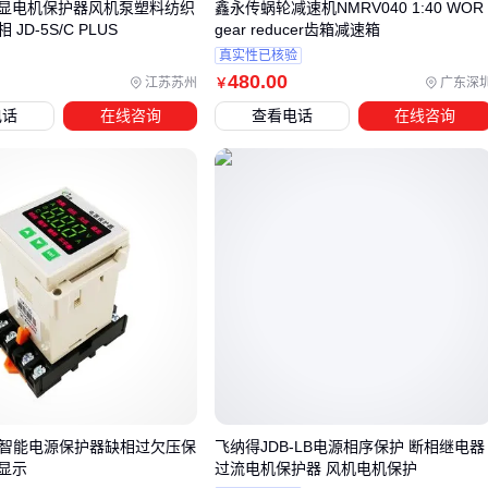
显电机保护器风机泵塑料纺织
鑫永传蜗轮减速机NMRV040 1:40 WOR
四冲程发动机油耗降低30%
JD-5S/C PLUS
gear reducer齿箱减速箱
内置消音器控制噪音在58分贝内
真实性已核验
480
.00
江苏苏州
广东深
￥
四、买完发电机才发现还要配这些？
电话
在线咨询
查看电话
在线咨询
80%的用户在安装阶段会遇到配套问题：
电力转换
：原车电路需加装
发电机控制面板
实现自动切换
防水防护
：露天停放必须配置
发电机防雨罩
线材匹配
：大功率机型要换装6平方毫米以上电缆
控制面板选型要点：
数字式比机械式响应快0.3秒
需确认支持车型的电压范围
伺服控制器能减少电压波动
30智能电源保护器缺相过欠压保
飞纳得JDB-LB电源相序保护 断相继电器
五、这些操作会让发电机寿命缩短一半
显示
过流电机保护器 风机电机保护