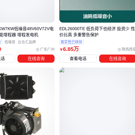
关键判断点在于：
日均行驶里程＞100km优先考虑柴油机
KW7KW低噪音48V60V72V电
EDL26000TE 低负荷下也经济 投资少 
载重超过500kg需匹配涡轮增压机型
能增程器 增程发电机
价比高 多重警告保护
极寒地区应选配预热启动装置
验
低噪音
云仓汇品牌
真实性已核验
0
6
.85
万
广东广州
陕西西
￥
三、你的电动车到底需要多大功率的增程系统？
电话
在线咨询
查看电话
在线咨询
不同使用场景的配置方案对比：
场景特征
推荐配置
典型机型特点
城市短途
3-4KW静音机
58分贝以下，宽度＜
代步
型
30cm
物流三轮
5-6KW防震机
钢性箱体+密封设计
车
型