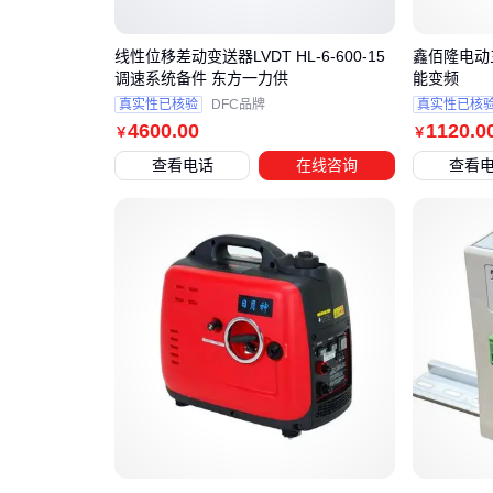
线性位移差动变送器LVDT HL-6-600-15
鑫佰隆电动三
调速系统备件 东方一力供
能变频
真实性已核验
DFC品牌
真实性已核
4600
.00
1120
.0
￥
￥
查看电话
在线咨询
查看