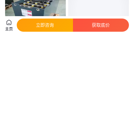
立即咨询
获取底价
主页
铅酸蓄电池 电动车堆高机电瓶
理士3EVF200蓄电池扫地车
充电机 叉车配件租赁
6V200AH电瓶洗地机
真实性已核验
350
.00
690
.00
￥
/件
￥
/只
天津
浙江宁波
咨询
电话
咨询
电话