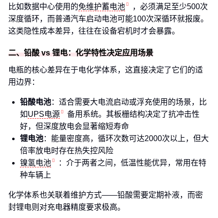
比如数据中心使用的
免维护蓄电池
，必须满足至少500次
深度循环，而普通汽车启动电池可能100次深循环就报废。
这类隐性成本差异，往往在设备宕机时才会暴露。
二、铅酸 vs 锂电：化学特性决定应用场景
电瓶的核心差异在于电化学体系，这直接决定了它们的适
用边界：
铅酸电池
：适合需要大电流启动或浮充使用的场景，比
如
UPS电源
备用系统。其板栅结构决定了抗冲击性
好，但深度放电会显著缩短寿命
锂电池
：能量密度高，循环次数可达2000次以上，但大
倍率放电时存在热失控风险
镍氢电池
：介于两者之间，低温性能优异，常用在特
种车辆上
化学体系也关联着维护方式——铅酸需要定期补液，而密
封锂电则对充电器精度要求极高。