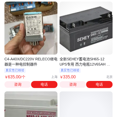
C4-A40X/DC220V RELECO继电
全新SEHEY蓄电池SH65-12
器是一种电控制器件
UPS专用 西力电瓶12V65AH 厂
家报价
真实性已核验
真实性已核验
635
.00
335
.00
￥
/个
￥
上海
北京
咨询
电话
咨询
电话