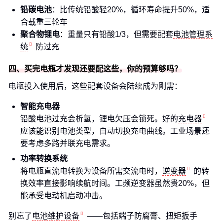
铅碳电池
：比传统铅酸轻20%，循环寿命提升50%，适
合载重三轮车
聚合物锂电
：重量只有铅酸1/3，但需要配套
电池管理系
统
防过充
四、买完电瓶才发现还要配这些，你的预算够吗？
电瓶投入使用后，这些配套设备会陆续成为刚需：
智能充电器
铅酸电池过充会析氢，锂电欠压会锁死。好的
充电器
应该能识别电池类型，自动切换充电曲线。工业场景还
要考虑多路并联充电需求。
功率转换系统
将电瓶直流电转换为设备所需交流电时，
逆变器
的转
换效率直接影响续航时间。工频逆变器虽然贵20%，但
能承受电动机启动冲击。
别忘了
电池维护设备
——包括端子防腐膏、扭矩扳手