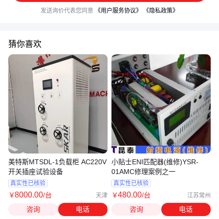
发送询价代表您同意
《用户服务协议》
《隐私政策》
猜你喜欢
美特斯MTSDL-1负载柜 AC220V
小贴士ENI匹配器(维修)YSR-
开关插座试验设备
01AMC修理案例之一
真实性已核验
真实性已核验
8000
.00
480
.00
￥
/台
￥
/台
天津
江苏常州
咨询
电话
咨询
电话