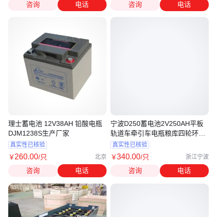
咨询
电话
咨询
电话
理士蓄电池 12V38AH 铅酸电瓶
宁波D250蓄电池2V250AH平板
DJM1238S生产厂家
轨道车牵引车电瓶粮库四轮环卫
车电瓶
真实性已核验
真实性已核验
260
.00
340
.00
￥
/只
￥
/只
北京
浙江宁波
咨询
电话
咨询
电话