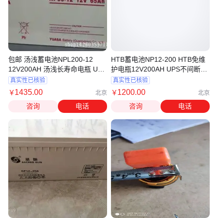
包邮 汤浅蓄电池NPL200-12
HTB蓄电池NP12-200 HTB免维
12V200AH 汤浅长寿命电瓶 UPS
护电瓶12V200AH UPS不间断电
专用
源专用
真实性已核验
真实性已核验
1435
.00
1200
.00
￥
￥
北京
北京
咨询
电话
咨询
电话