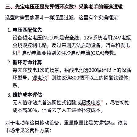
三、先定电压还是先算循环次数？采购老手的筛选逻辑
选型时需要像漏斗一样逐层过滤，这里有个实操框架：
电压匹配优先
设备额定电压的±10%是安全线，12V系统若用24V电瓶
会烧毁控制电路，反过来则无法启动设备。汽车和
发电
机
启动电瓶要特别关注冷启动电流(CCA)参数。
循环寿命计算
每天充放电1次的场景，铅酸电池选300循环以上的深循
环型号，
锂电池
则建议选800循环以上的磷酸铁锂体
系。
维护成本评估
无人值守站点首选阀控式铅酸或
超级电容
，尽管初始
成本高30%，但省去了人工巡检补液成本。
对于电动车这类移动设备，重量能量比是关键指标。改装
市场常见这两种方案：