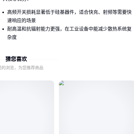
高频开关损耗显著低于硅基器件，适合快充、射频等需要快
速响应的场景
耐高温和抗辐射能力更强，在工业设备中能减少散热系统复
杂度
但不同应用对材料特性的利用程度差异明显。例如车载充电器
猜您喜欢
更关注高频效率，而工业MOS管侧重长期稳定性。
您的浏览，为您推荐商品
理解这些基础特性差异，是避免将消费级氮化稼误用于工业环
境的第一步。接下来需要根据具体产品形态做进一步筛选。
二、MOS管与充电器：氮化稼产品的场景分水岭
同样是氮化稼材料，不同产品形态对应完全不同的采购逻辑：
晶体管/MOS管类：通常需要配合驱动电路使用，适合有专业
电源设计能力的工业场景