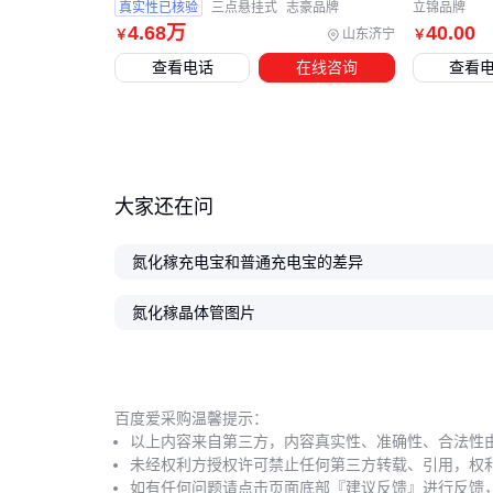
真实性已核验
三点悬挂式
志豪品牌
立锦品牌
4
.68
万
40
.00
山东济宁
￥
￥
查看电话
在线咨询
查看
大家还在问
氮化稼充电宝和普通充电宝的差异
氮化稼晶体管图片
百度爱采购温馨提示：
以上内容来自第三方，内容真实性、准确性、合法性
未经权利方授权许可禁止任何第三方转载、引用，权
如有任何问题请点击页面底部『建议反馈』进行反馈