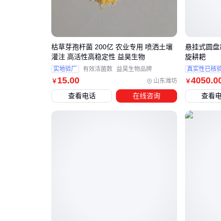
枯草芽孢杆菌 200亿 农业专用 喷洒土壤
悬挂式圆盘
灌注 高活性高稳定性 益昊生物
旋耕耙
实地验厂
有效活菌数
益昊生物品牌
真实性已核
15
.00
4050
.0
山东潍坊
￥
￥
查看电话
在线咨询
查看