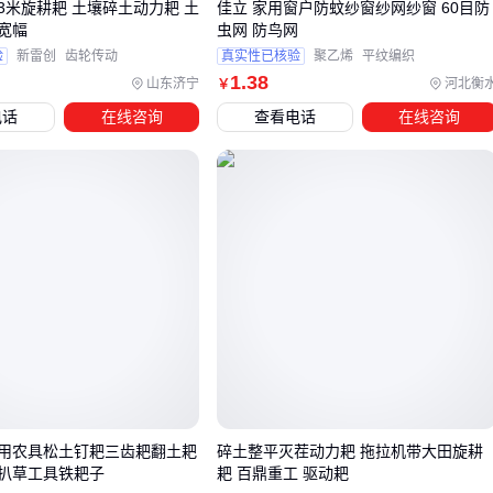
3米旋耕耙 土壤碎土动力耙 土
佳立 家用窗户防蚊纱窗纱网纱窗 60目防
氮化稼器件对PCB板材、散热设计和驱动电路都有特定要求，
宽幅
虫网 防鸟网
这些因素将直接影响最终系统的可靠性和维护成本。
验
新雷创
齿轮传动
真实性已核验
聚乙烯
平纹编织
1
.38
山东济宁
河北衡
￥
四、氮化稼设备配套，这些细节可能被你忽略了
电话
在线咨询
查看电话
在线咨询
采购氮化稼主设备后，配套环节的疏漏往往成为后期使用中的
隐患。不同于常规半导体材料，氮化稼对存储环境、操作工具
和辅助气体纯度有更高要求，配套设备的选择直接影响工艺稳
定性和产品良率。 以晶圆存储为例，普通塑料盒在长期存放中
可能释放微量有机物，而氮化稼对表面污染极为敏感。采用防
静电、耐高温的专用
晶圆存储盒
能有效避免材料性能衰减，
尤其适合需要多次周转的研发和小批量生产场景。
测试环节同样需要特殊考量：
常规探针台可能因接触压力不均导致氮化稼薄膜破损，建议
搭配带有压力反馈功能的
半导体测试仪
用农具松土钉耙三齿耙翻土耙
碎土整平灭茬动力耙 拖拉机带大田旋耕
扒草工具铁耙子
耙 百鼎重工 驱动耙
高频测试时需注意电磁屏蔽，避免信号干扰影响参数准确性