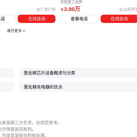
百鼎重工品牌
清洗设备应选择化学兼容性更强的材质，普通不锈钢槽体可
3
.00
万
广东广州
山东济
￥
能被氮化稼工艺中使用的腐蚀性试剂损伤
电话
在线咨询
查看电话
在线咨询
气体供应系统是另一个关键配套。氮化稼外延生长需要
电子级
展开更多
高纯氩气
作为载气，普通工业级气体中的微量氧和水分会导
致晶体缺陷。建议在气路中增加二级纯化装置，并定期检测气
体纯度。
五、氮化稼操作中的三个易错点
氮化稼芯片设备概述与分类
实际操作氮化稼产品时，细微的手法差异可能造成显著影响。
氮化稼充电器的优点
例如用普通金属镊子直接夹取晶圆，不仅可能划伤氮化稼表
面，金属残留还会引入额外杂质。专为半导体设计的
防静电晶
圆镊子
采用特殊材质和结构，既能稳固夹持又不会产生颗粒
污染。
由来源第三方负责，仅供您参考。
日常维护中需特别注意：
利方保留追究权利。
，百度爱采购会积极处理。