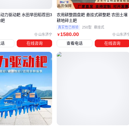
延片在这方面表现更突出
光电转换领域：LED照明或激光器件需匹配氮化稼LED芯片
 动力驱动耙 水田旱田稻茬田3
农用耕整圆盘耙 悬挂式耕整耙 农田土壤
的禁带宽度和发光效率，此时要重点考察外延片的晶体质量
力耙
耕地碎土耙
和衬底类型
真实性已核验
250型
悬挂式
1580
.00
山东济宁
山东济
￥
衬底材料的选择直接影响氮化稼产品的最终性能。蓝宝石衬底
电话
在线咨询
查看电话
在线咨询
成本较低但导热性一般，适合对散热要求不严苛的消费电子；
碳化硅衬底
虽然价格较高，但其优异的导热性能更适合高功
率密度场景。在选型时需要权衡初期采购成本和长期运行稳定
性。
当标准产品无法满足特殊需求时，可考虑定制化方案。例如需
要异形切割的外延片，或特定晶向的
氮化铝衬底
，这类定制
通常需要提前确认最小起订量和生产工艺细节。但定制化方案
的交货周期和成本会明显高于标准品，适合有明确技术指标的
批量采购。
选型完成后，还需要评估配套设备的兼容性。不同封装形式的