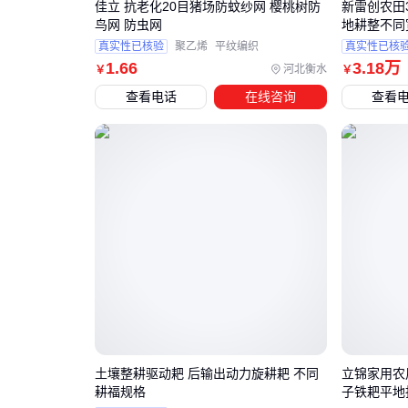
佳立 抗老化20目猪场防蚊纱网 樱桃树防
新雷创农田
鸟网 防虫网
地耕整不同
真实性已核验
聚乙烯
平纹编织
真实性已核
1
.66
3
.18
万
河北衡水
￥
￥
查看电话
在线咨询
查看
土壤整耕驱动耙 后输出动力旋耕耙 不同
立锦家用农
耕福规格
子铁耙平地