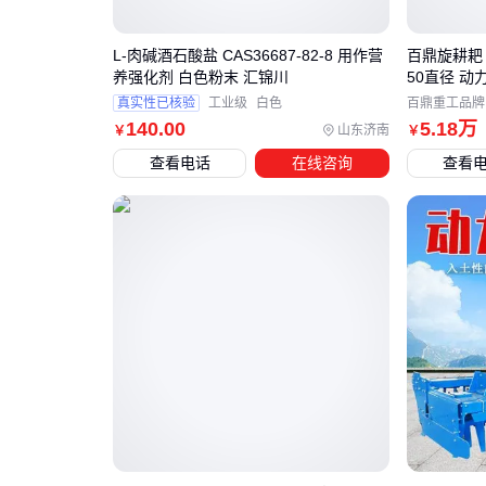
L-肉碱酒石酸盐 CAS36687-82-8 用作营
百鼎旋耕耙
养强化剂 白色粉末 汇锦川
50直径 动
真实性已核验
工业级
白色
百鼎重工品牌
140
.00
5
.18
万
山东济南
￥
￥
查看电话
在线咨询
查看