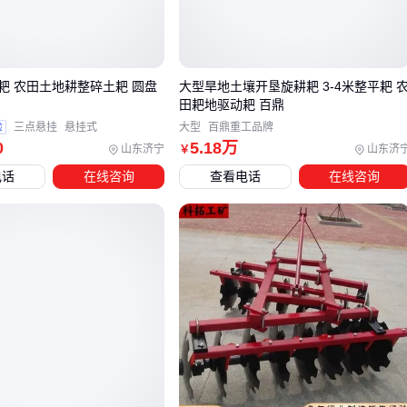
集成充电模块：自带协议芯片和散热方案，即插即用特性更
匹配消费电子需求
工业用户若错误选择集成度高的充电器方案，可能面临过载保
耙 农田土地耕整碎土耙 圆盘
大型旱地土壤开垦旋耕耙 3-4米整平耙 
护不足的风险；而消费电子厂商选用工业级MOS管则会徒增设
田耙地驱动耙 百鼎
计成本。
验
三点悬挂
悬挂式
大型
百鼎重工品牌
0
5
.18
万
山东济宁
山东济
￥
三、如何根据应用场景选择氮化稼产品类型？
电话
在线咨询
查看电话
在线咨询
氮化稼产品的选型首先要明确应用场景的核心需求。不同产品
类型在功率处理、频率响应和散热性能上存在明显差异，错误
选型可能导致性能不足或资源浪费。
高频射频应用：如5G基站或雷达系统，需要关注氮化稼射频
器件的频率范围和隔离度，此时HEMT结构的蓝宝石基外延
片更适合高频信号处理
高功率电力电子：如工业变频器或电动汽车充电模块，应优
先考虑氮化稼功率器件的耐压能力和热稳定性，碳化硅基外