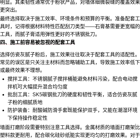
明显。其柔韧性通常优于粉状产品，对墙体细微裂缝的覆盖效果
更突出。
最终选择取决于施工效率、环境条件和预算的平衡。准备配套工
具时，记得根据材料特性匹配刮刀类型——石膏基需要更宽幅的
工具，而腻子膏适用弹性更好的不锈钢批刀。
四、施工前容易被忽视的配套工具
选择仿瓷灰腻子粉后，施工效果往往取决于配套工具的适配性。
常见的误区是只关注主材料而忽略辅助工具，导致施工效率低下
或最终效果不理想。
搅拌工具：
不锈钢腻子搅拌桶
能避免材料污染，配合电动
搅
拌机
可大幅提升混合均匀度
批刮工具：
SK5碳钢批刀
的硬度和韧性平衡，适合仿瓷灰腻
子粉的细腻质地
防护装备：
耐酸碱防滑手套
既能保护双手，又能在潮湿环境
下保持操作稳定性
墙面打磨阶段需要特别注意工具选择。金属材质的
墙面打磨架
比
塑料款更耐用，配合
碳化硅砂纸
能实现更均匀的打磨效果。对于