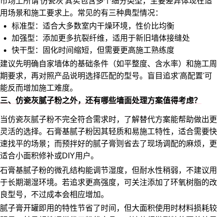
市场上所谓'仿瓷灰'其实包含多个细分类型，主要差异体现在适
用场景和施工要求上。常见的有三种典型情况：
标准型：适合大多数室内干燥环境，性价比均衡
加强型：添加更多抗裂纤维，适用于新旧墙体接缝处
快干型：固化时间缩短，但需要更高施工熟练度
建议先明确自家墙体的基础条件（如平整度、含水率）和施工周
期要求，再对照产品说明选择匹配的型号。盲目追求'高配置'可
能反而增加施工难度。
三、仿瓷灰腻子粉之外，还有哪些墙面处理方案值得考虑？
当仿瓷灰腻子粉不完全符合需求时，了解替代方案能帮助做出更
灵活的选择。
石膏基腻子粉
因其轻质和易施工特性，适合需要快
速找平的场景；而预拌好的
腻子膏
则省去了现场调配的麻烦，更
适合小面积修补或DIY用户。
石膏基腻子粉的微孔结构能调节湿度，但耐水性稍弱，不建议用
于长期潮湿环境。若追求更高强度，可关注添加了环氧树脂的改
良型号，不过成本会相应增加。
腻子膏开罐即用的特性节省了时间，但大面积使用时材料损耗较