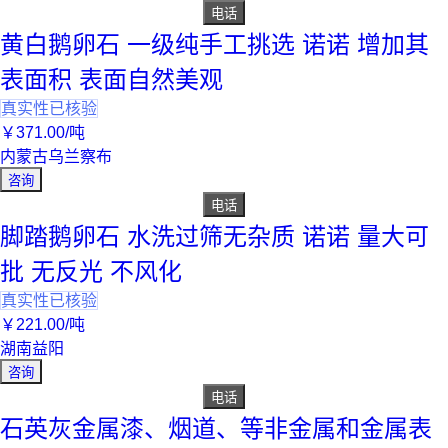
电话
黄白鹅卵石 一级纯手工挑选 诺诺 增加其
表面积 表面自然美观
真实性已核验
￥
371
.00
/吨
内蒙古乌兰察布
咨询
电话
脚踏鹅卵石 水洗过筛无杂质 诺诺 量大可
批 无反光 不风化
真实性已核验
￥
221
.00
/吨
湖南益阳
咨询
电话
石英灰金属漆、烟道、等非金属和金属表