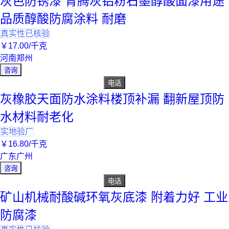
灰色防锈漆 青腾灰铝粉石墨醇酸面漆用途
品质醇酸防腐涂料 耐磨
真实性已核验
￥
17
.00
/千克
河南郑州
咨询
电话
灰橡胶天面防水涂料楼顶补漏 翻新屋顶防
水材料耐老化
实地验厂
￥
16
.80
/千克
广东广州
咨询
电话
矿山机械耐酸碱环氧灰底漆 附着力好 工业
防腐漆