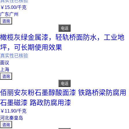
真实性已核验
￥
15
.00
/千克
广东广州
咨询
电话
橄榄灰绿金属漆，轻轨桥面防水，工业地
坪，可长期使用效果
真实性已核验
面议
上海
咨询
电话
佰丽安灰粉石墨醇酸面漆 铁路桥梁防腐用
石墨磁漆 路政防腐用漆
￥
11
.90
/千克
河北秦皇岛
咨询