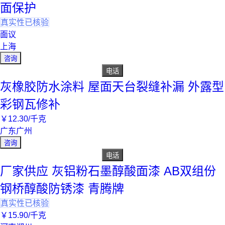
面保护
真实性已核验
面议
上海
咨询
电话
灰橡胶防水涂料 屋面天台裂缝补漏 外露型
彩钢瓦修补
￥
12
.30
/千克
广东广州
咨询
电话
厂家供应 灰铝粉石墨醇酸面漆 AB双组份
钢桥醇酸防锈漆 青腾牌
真实性已核验
￥
15
.90
/千克