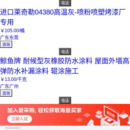
电话
进口莱奇勒04380高温灰-喷粉喷塑烤漆厂
专用
￥
105
.00
/桶
广东东莞
咨询
电话
鲸鱼牌 耐候型灰橡胶防水涂料 屋面外墙高
弹防水补漏涂料 辊涂施工
￥
13
.00
/千克
广东广州
咨询
电话
百度爱采购温馨提示：