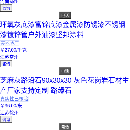
河南郑州
咨询
电话
环氧灰底漆富锌底漆金属漆防锈漆不锈钢
漆镀锌管户外油漆坚邦涂料
实地验厂
￥
27
.00
/千克
江苏常州
咨询
电话
芝麻灰路沿石90x30x30 灰色花岗岩石材生
产厂家支持定制 路缘石
真实性已核验
￥
36
.00
/米
江苏徐州
咨询
电话