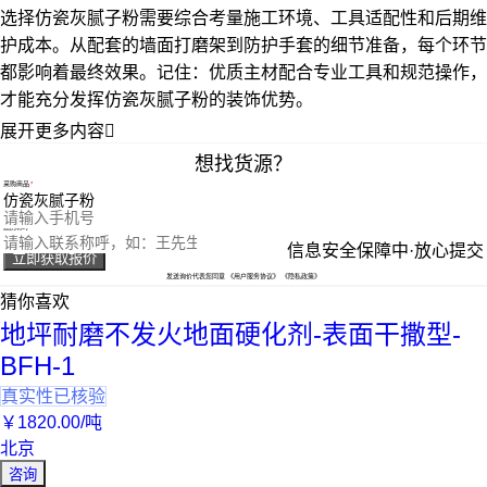
选择仿瓷灰腻子粉需要综合考量施工环境、工具适配性和后期维
护成本。从配套的墙面打磨架到防护手套的细节准备，每个环节
都影响着最终效果。记住：优质主材配合专业工具和规范操作，
才能充分发挥仿瓷灰腻子粉的装饰优势。
展开更多内容

想找货源？
采购商品
您的电话
您的称呼
信息安全保障中·放心提交
立即获取报价
发送询价代表您同意
《用户服务协议》
《隐私政策》
猜你喜欢
地坪耐磨不发火地面硬化剂-表面干撒型-
BFH-1
真实性已核验
￥
1820
.00
/吨
北京
咨询