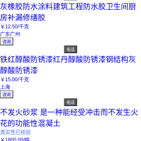
灰橡胶防水涂料建筑工程防水胶卫生间厨
房补漏修缮胶
￥
12
.50
/千克
广东广州
咨询
电话
铁红醇酸防锈漆红丹醇酸防锈漆钢结构灰
醇酸防锈漆
￥
15
.00
/千克
上海
咨询
电话
不发火砂浆 是一种能经受冲击而不发生火
花的功能性混凝土
真实性已核验
￥
1800
.00
/吨