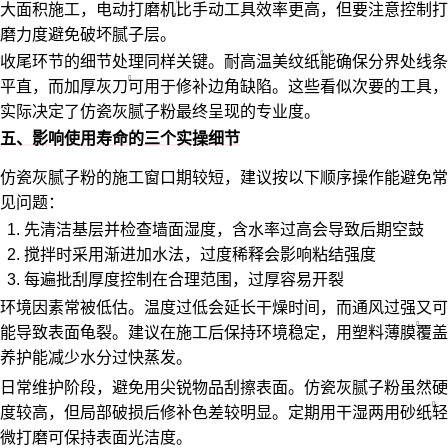
大面积施工，
电动打磨机
比手动工具效率更高，但要注意控制打
磨力度避免破坏腻子层。
收尾环节的细节处理同样关键。
耐高温美纹纸
能确保分界处线条
平直，而
加厚灰刀
可用于修补边角缺陷。这些看似次要的工具，
实际决定了仿瓷灰腻子粉最终呈现的专业度。
五、影响使用寿命的三个实操细节
仿瓷灰腻子粉的施工窗口期较短，建议按以下顺序操作能避免常
见问题：
先清洁基层并检查墙面湿度，含水率过高会导致后期空鼓
搅拌时采用渐进加水法，过度稀释会影响粘结强度
每遍批刮厚度控制在合理范围，过厚容易开裂
环境因素常被低估。温度过低会延长干燥时间，而通风过强又可
能导致表面龟裂。建议在施工后保持环境稳定，用
塑料薄膜
覆盖
养护能减少水分过快蒸发。
日常维护阶段，避免用尖锐物品刮擦表面。仿瓷灰腻子粉虽然硬
度较高，但局部破损后修补色差较明显。定期用
干湿两用砂纸
轻
微打磨可保持表面光洁度。