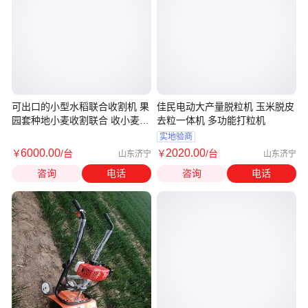
可出口的小型水稻联合收割机 果
佳民电动大产量脱粒机 玉米脱皮
园套种地小麦收割联合 收小麦的
去粒一体机 多功能打粒机
机器
实地验商
6000
.00
2020
.00
￥
/台
￥
/台
山东济宁
山东济宁
咨询
电话
咨询
电话