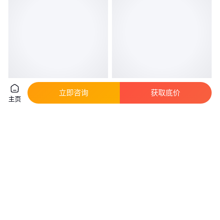
新式小型玉米收割机 芦苇收割机
多功能稻麦收割机批发 小型多功
立即咨询
获取底价
主页
两行玉米收割机
能水稻麦子割晒机 玉米秸秆收割
机
真实性已核验
6500
.00
1500
.00
￥
/台
￥
山东济宁
山东济宁
咨询
电话
咨询
电话