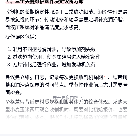
五、三个关键维护动作决定设备寿命
收割机的长期稳定性取决于日常维护细节。润滑管理是最
易被忽视的环节：传动链条和轴承需要定期补充润滑脂，
而液压系统对油品清洁度要求极高。
操作误区包括：
混用不同型号润滑油，导致添加剂失效
过滤超期使用，使金属碎屑进入精密部件
刀片钝化后强行作业，增加发动机负荷
建议建立维护日志，记录每次更换
收割机筛网
、履带调
整和润滑点保养的时间节点。季节性作业前后尤其需要全
面检查。
展开更多内容

价格差异背后是材质规格和服务体系的综合体现。采购大
型小麦玉米两用联合收割机时，既要对比初始报价，也要
评估配套维护成本。根据作业规模选择适配的粮仓容量和
润滑方案，才能实现长期经济性。