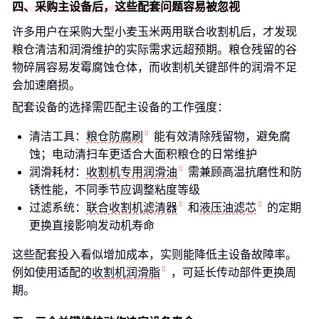
四、采购主设备后，这些配套问题容易被忽视
许多用户在采购大型小麦玉米两用联合收割机后，才发现
粮仓清洁和润滑维护的实际需求远超预期。粮仓残留的谷
物碎屑容易发霉腐蚀仓体，而收割机关键部件的润滑不足
会加速磨损。
配套设备的选择需匹配主设备的工作强度：
清洁工具：
粮仓防腐刷
能有效清除残留物，避免腐
蚀；电动清扫车更适合大面积粮仓的日常维护
润滑耗材：
收割机专用润滑油
需兼顾高温抗磨性和防
锈性能，不同季节应调整粘度等级
过滤系统：
联合收割机滤清器
和
液压油滤芯
的定期
更换直接影响发动机寿命
这些配套投入看似增加成本，实则能降低主设备故障率。
例如使用适配的
收割机润滑脂
，可延长传动部件更换周
期。