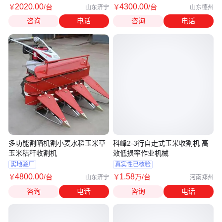
2020
.00
4300
.00
￥
/台
￥
/台
山东济宁
山东德州
咨询
电话
咨询
电话
多功能割晒机割小麦水稻玉米草
科峰2-3行自走式玉米收割机 高
玉米秸秆收割机
效低损率作业机械
实地验厂
真实性已核验
4800
.00
1
.58
￥
/台
￥
万
/台
山东济宁
河南郑州
咨询
电话
咨询
电话