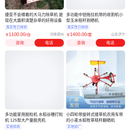
捷亚不会缠着的大马力除草机 是
多功能中铠拖拉机带的收割机小
现在大面积清楚杂草的好用设备
型玉米秸秆割晒机
真实性已核验
真实性已核验
1100
.00
1400
.00
￥
/台
￥
/套
河南郑州
山东济宁
咨询
电话
咨询
电话
多功能家用脱粒机 水稻谷穗打粒
小四轮带旋转式搂草机农用车带
机 125型大产量脱壳机
的小麦水稻牧草秸秆翻晒机
实地验商
实地验厂