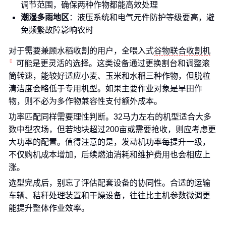
调节范围，确保两种作物都能高效处理
潮湿多雨地区
：液压系统和电气元件防护等级要高，避
免频繁故障影响农时
对于需要兼顾水稻收割的用户，全喂入式
谷物联合收割机
可能是更灵活的选择。这类设备通过更换割台和调整滚
筒转速，能较好适应小麦、玉米和水稻三种作物，但脱粒
清洁度会略低于专用机型。如果主要作业对象是旱田作
物，则不必为多作物兼容性支付额外成本。
功率匹配同样需要理性判断。32马力左右的机型适合大多
数中型农场，但若地块超过200亩或需要抢收，则应考虑更
大功率的配置。值得注意的是，发动机功率每提升一级，
不仅购机成本增加，后续燃油消耗和维护费用也会相应上
涨。
选型完成后，别忘了评估配套设备的协同性。合适的运输
车辆、秸秆处理装置和干燥设备，往往比主机参数微调更
能提升整体作业效率。