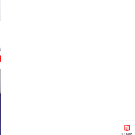
海
全网询价