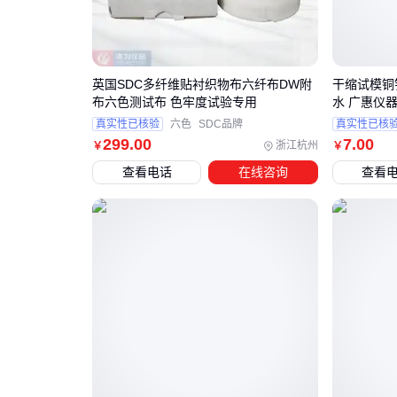
英国SDC多纤维贴衬织物布六纤布DW附
干缩试模铜
布六色测试布 色牢度试验专用
水 广惠仪
真实性已核验
六色
SDC品牌
真实性已核
299
.00
7
.00
浙江杭州
￥
￥
查看电话
在线咨询
查看