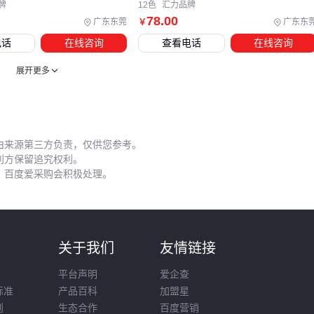
牌
12色
汇力品牌
方能兼顾清洁需求和环保要求。
78
.00
广东东莞
广东东
￥
若发现成品出现局部泛黄，可能是漂白工序残留物氧化所致，
电话
在线咨询
查看电话
在线咨询
此时
印染助剂回收
系统能有效降低后续批次污染风险。
展开更多
选择长纤亚麻实质是选择一套系统解决方案：从纤维参数匹配
加工设备性能，到耗材选择平衡效率与成本，最终落实到使用
维护的每个细节。建议先明确自身产量规模和质量标准，再逆
向推导配套需求，比单纯比较主设备参数更能控制整体质量。
由来源第三方负责，仅供您参考。
利方保留追究权利。
，百度爱采购会积极处理。
则
关于我们
友情链接
平台声明
爱企查
标准
产品百科
加盟星
则
生态合作
百度营销