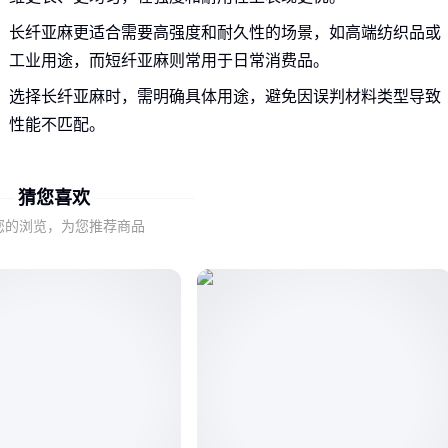
长纤亚麻更适合需要高强度和耐久性的场景，如高端纺织品或
工业用途，而短纤亚麻则常用于日常消费品。
选择长纤亚麻时，需明确具体用途，避免因误判材料类型导致
性能不匹配。
二、如何通过关键参数判断长纤亚麻质量
猜您喜欢
长纤亚麻的质量主要取决于纤维长度、均匀度和杂质含量，这
您的浏览，为您推荐商品
些参数直接影响最终产品的性能和寿命。
纤维长度越长，纺纱时的断头率越低，成品布的强度和平整度
也更高；均匀度则决定了布面的一致性。
杂质含量高的长纤亚麻不仅影响外观，还会增加后续加工难
度，选购时应优先选择经过严格筛选的产品。
结合具体用途，权衡这些参数的重要性，才能选到性价比最高
的长纤亚麻。