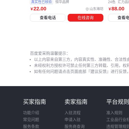
真实性已核验
恒华品牌
24色
汇力品
22
.00
88
.00
山东潍坊
￥
￥
查看电话
在线咨询
查看
百度爱采购温馨提示：
以上内容来自第三方，内容真实性、准确性、合法性
未经权利方授权许可禁止任何第三方转载、引用，权
如有任何问题请点击页面底部『建议反馈』进行反馈
买家指南
卖家指南
平台规
功能介绍
入驻流程
准入规则
常见问题
申请入驻
工业品行业
服务条款
服务商查询
违规管理规