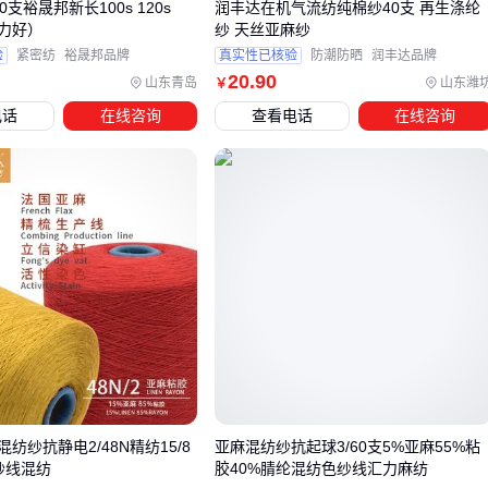
支裕晟邦新长100s 120s
润丰达在机气流纺纯棉纱40支 再生涤纶
高的型号，既能保证缝纫强度又避免损伤面料。
力好）
纱 天丝亚麻纱
验
紧密纺
裕晟邦品牌
真实性已核验
防潮防晒
润丰达品牌
对于小批量生产，可考虑多功能组合设备；而连续化生产则需
20
.90
山东青岛
山东潍
￥
要专机配套，此时
织布机润滑油
等耗材的长期供应稳定性比
电话
在线咨询
查看电话
在线咨询
单次采购成本更重要。
五、长纤亚麻使用中容易忽视哪些细节？
长纤亚麻的天然特性带来独特使用要求：
首次使用前建议用
蒸汽熨斗
中温预缩，消除织造过程中的
内应力
裁剪时选用
防爆布剪刀
，避免纤维拉扯导致边缘毛躁
存储环境需保持通风干燥，相对湿度超过65%时建议使用除
湿设备
日常维护中，亚麻织机润滑油的定期更换周期应比普通纺织品
纺纱抗静电2/48N精纺15/8
亚麻混纺纱抗起球3/60支5%亚麻55%粘
缩短，因麻纤维产生的粉尘更易影响润滑效果。选择水溶性配
纱线混纺
胶40%腈纶混纺色纱线汇力麻纺