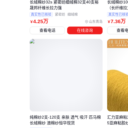
长绒棉纱32s 紧密纺细绒棉32支40支裕
长绒棉纱100
晟邦纤维长拉力强
（长纤维拉
真实性已核验
紧密纺
细绒棉
真实性已核
4
.25
万
7
.36
万
山东青岛
￥
￥
查看电话
在线咨询
查看
纯棉纱2支-120支 亲肤 透气 吸汗 匹马棉
汇力亚麻粘混
长绒棉纱 澳棉纱恒华现货
5亚麻粘胶