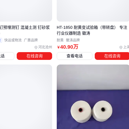
三、如何根据应用场景选择合适的长纤亚麻产品？
长纤亚麻的选型需优先匹配终端产品的性能需求。对于强调透
钉预埋测钉 混凝土测 钉砂浆
HT-1850 耐黄变试验箱（带转盘） 专注
气性和天然质感的
亚麻服装面料
，建议选择纤维长度均匀、
器
行业仪器制造 徽涛
纱支较高的产品；而
亚麻装饰布
或刺绣台布则更关注坯布的
验
快运或物流
广惠品牌
耐黄
徽涛品牌
平整度和克重稳定性。
40
.90
万
河北沧州
上
￥
当预算有限或对吸湿性要求不高时，可考虑
棉麻混纺
等替代
电话
在线咨询
查看电话
在线咨询
方案。这类材料保留了部分亚麻特性，但成本更低且更易加
工，适合用作
亚麻坯布
的过渡性选择。
关键选型决策应围绕三个维度展开：
加工适配性：后续需要染色处理的优先选择
漂白亚麻纱
强度需求：工业用途建议检测坯布的断裂强力指标
成本控制：批量采购时可要求供应商提供亚麻坯布定制幅宽
服务