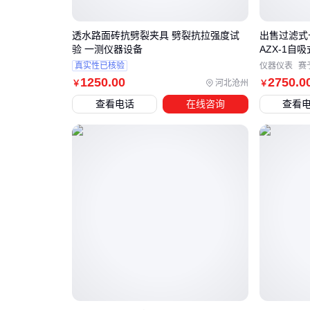
透水路面砖抗劈裂夹具 劈裂抗拉强度试
出售过滤式
验 一测仪器设备
AZX-1自
真实性已核验
仪器仪表
赛
1250
.00
2750
.0
河北沧州
￥
￥
查看电话
在线咨询
查看