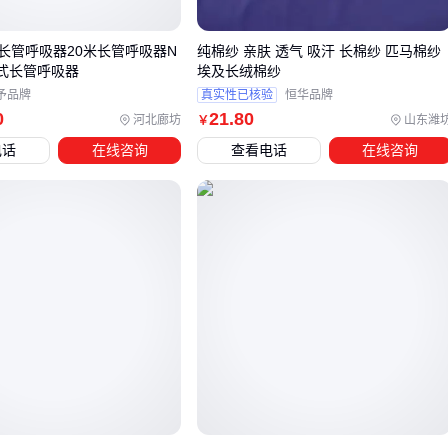
值得注意的是，不同产地的长纤亚麻在纤维柔韧度上存在差
异，选型时应索取样品进行实际织造测试。接下来需要了解配
长管呼吸器20米长管呼吸器N
纯棉纱 亲肤 透气 吸汗 长棉纱 匹马棉纱
套的
亚麻开松机
等加工设备如何配合选型方案。
吸式长管呼吸器
埃及长绒棉纱
予品牌
真实性已核验
恒华品牌
0
21
.80
四、长纤亚麻加工需要哪些配套设备？
河北廊坊
山东潍
￥
电话
在线咨询
查看电话
在线咨询
采购长纤亚麻后，加工环节的配套设备直接影响成品质量和生
产效率。常见的配套需求包括纺纱、织造和后处理三个环节：
纺纱阶段需要
亚麻梳毛机
和气流纺设备，确保纤维充分分
离和均匀度
织造环节需匹配
亚麻织机润滑油
保持机械稳定性，减少断
纱风险
后处理需准备
亚麻漂白剂
或匀染剂等化学品，实现定制化
外观效果
其中
亚麻缝纫线
的选择尤为关键，它需要与长纤亚麻的强韧
特性匹配。建议选择精梳工艺的单股筒纱，捻度适中且含麻量