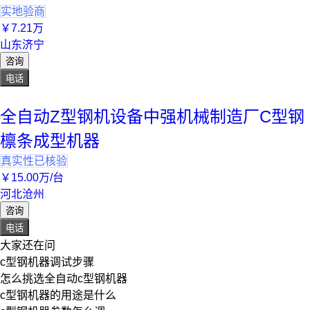
实地验商
￥
7
.21
万
山东济宁
咨询
电话
全自动Z型钢机设备中强机械制造厂C型钢
檩条成型机器
真实性已核验
￥
15
.00
万
/台
河北沧州
咨询
电话
大家还在问
c型钢机器调试步骤
怎么挑选全自动c型钢机器
c型钢机器的用途是什么