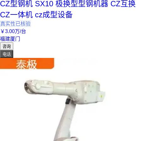
CZ型钢机 SX10 极换型型钢机器 CZ互换
CZ一体机 cz成型设备
真实性已核验
￥
3
.00
万
/台
福建厦门
咨询
电话