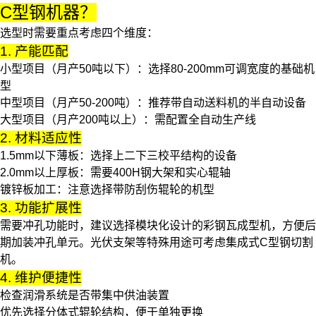
C型钢机器？
选型时需要重点考虑四个维度：
1. 产能匹配
小型项目（月产50吨以下）：选择80-200mm可调宽度的基础机
型
中型项目（月产50-200吨）：推荐带
自动送料机
的半自动设备
大型项目（月产200吨以上）：需配置全自动生产线
2. 材料适应性
1.5mm以下薄板：选择上二下三校平结构的设备
2.0mm以上厚板：需要400H钢大架和实心辊轴
镀锌板加工：注意选择带防刮伤辊轮的机型
3. 功能扩展性
需要冲孔功能时，建议选择模块化设计的
彩钢瓦成型机
，方便后
期加装冲孔单元。光伏支架等特殊用途可考虑集成式
C型钢切割
机
。
4. 维护便捷性
检查润滑系统是否带集中供油装置
优先选择分体式辊轮结构，便于单独更换