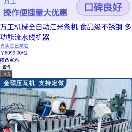
万工机械全自动江米条机 食品级不锈钢 多
功能流水线机器
真实性已核验
￥
6099
.00
/台
陕西宝鸡
咨询
电话