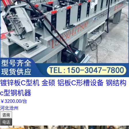
镀锌板C型机 金硕 铝板C形槽设备 钢结构
c型钢机器
￥
3200
.00
/台
河北沧州
咨询
电话