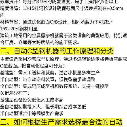
效率提升
：每分钟8-9米的成型速度，是手工操作的5倍以上
精度保障
：13-15排辊轮设计确保截面尺寸误差控制在±0.5mm
内
材料节省
：通过优化截面C形设计，相同承载力下可减少
15%-20%钢材用量
建筑工地常用的
金属檩条机
就属于这类设备的典型应用，特别适
合厂房、仓库等大跨度结构的施工需求。
二、自动C型钢机器的工作原理和分类
主流设备采用
冷弯成型机
原理，通过多道辊轮逐步将卷板弯曲成
C型截面。按自动化程度可分为：
基础型
：需人工送料和裁剪，适合小批量多样生产
半自动型
：带自动送料装置，但换型需手动调整
全自动型
：集成
辊压成型机
和数控系统，支持一键换型
关键差异在于：
基础型设备投资低但人工成本高
全自动型初期投入大，但长期综合成本更低
半自动型适合中等规模生产需求
三、如何根据生产需求选择最合适的自动