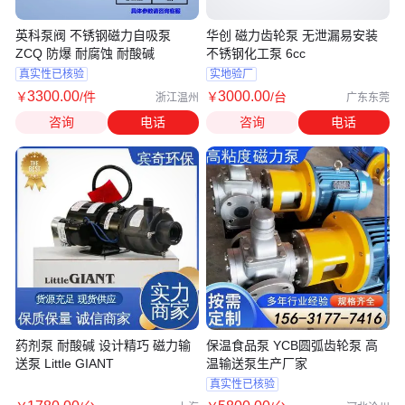
英科泵阀 不锈钢磁力自吸泵
华创 磁力齿轮泵 无泄漏易安装
ZCQ 防爆 耐腐蚀 耐酸碱
不锈钢化工泵 6cc
真实性已核验
实地验厂
3300
.00
3000
.00
￥
/件
￥
/台
浙江温州
广东东莞
咨询
电话
咨询
电话
药剂泵 耐酸碱 设计精巧 磁力输
保温食品泵 YCB圆弧齿轮泵 高
送泵 Little GIANT
温输送泵生产厂家
真实性已核验