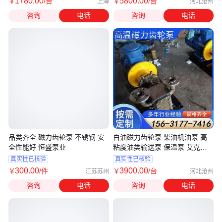
1780
.00
5800
.00
￥
/台
￥
/台
上海
河北沧州
咨询
电话
咨询
电话
品类齐全 磁力齿轮泵 不锈钢 安
白油磁力齿轮泵 柴油机油泵 高
全性能好 恒盛泵业
粘度油类输送泵 保温泵 艾克无
泄漏高温
真实性已核验
真实性已核验
300
.00
3900
.00
￥
/件
￥
/台
江苏苏州
河北沧州
咨询
电话
咨询
电话