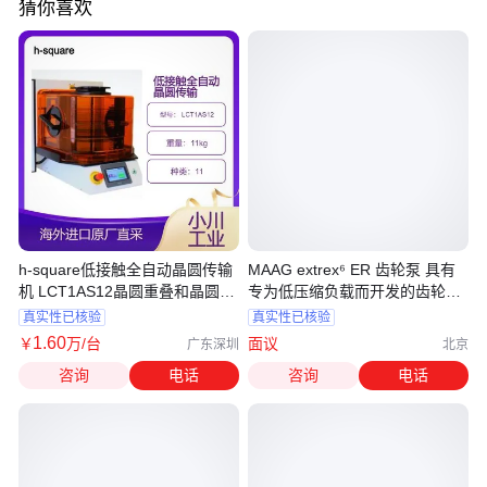
猜你喜欢
h-square低接触全自动晶圆传输
MAAG extrex⁶ ER 齿轮泵 具有
机 LCT1AS12晶圆重叠和晶圆存
专为低压缩负载而开发的齿轮装
在检测
置
真实性已核验
真实性已核验
1
.60
￥
万
/台
面议
广东深圳
北京
咨询
电话
咨询
电话