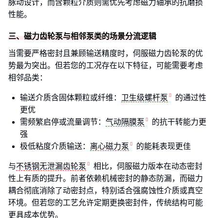
脉动设计，而含颗粒介质则需优先考虑磁力轴承的抗磨损
性能。
三、磁力齿轮泵与相邻泵类的场景分流逻辑
当需要严格密封且兼顾输送精度时，伺服磁力齿轮泵的优
势最为突出。但若您的工况存在以下特征，可能需要考虑
相邻品类：
输送介质含固体颗粒或纤维：
卫生级螺杆泵
的通过性
更优
需频繁启停或流量调节：
气动隔膜泵
的抗干转能力更
强
极低粘度介质输送：
离心磁力泵
的能耗表现更佳
与
不锈钢无泄漏齿轮泵
相比，伺服磁力版本在动态密封
性上有质的提升。前者依赖机械密封的静态防漏，而磁力
耦合彻底消除了动密封点，特别适合强腐蚀性介质或真空
环境。但若您的工艺允许定期更换密封件，传统结构可能
更具成本优势。