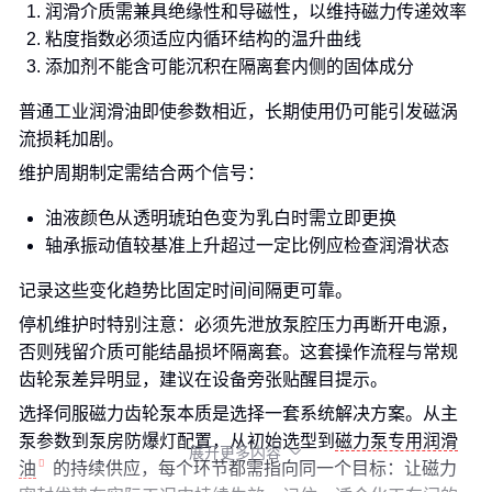
润滑介质需兼具绝缘性和导磁性，以维持磁力传递效率
粘度指数必须适应内循环结构的温升曲线
添加剂不能含可能沉积在隔离套内侧的固体成分
普通工业润滑油即使参数相近，长期使用仍可能引发磁涡
流损耗加剧。
维护周期制定需结合两个信号：
油液颜色从透明琥珀色变为乳白时需立即更换
轴承振动值较基准上升超过一定比例应检查润滑状态
记录这些变化趋势比固定时间间隔更可靠。
停机维护时特别注意：必须先泄放泵腔压力再断开电源，
否则残留介质可能结晶损坏隔离套。这套操作流程与常规
齿轮泵差异明显，建议在设备旁张贴醒目提示。
选择伺服磁力齿轮泵本质是选择一套系统解决方案。从主
泵参数到泵房防爆灯配置，从初始选型到
磁力泵专用润滑
展开更多内容

油
的持续供应，每个环节都需指向同一个目标：让磁力