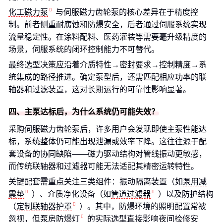
化工磁力泵
与伺服磁力齿轮泵的核心差异在于精度控
制。前者侧重耐腐蚀和防爆安全，后者通过伺服系统实现
流量稳定性。在涂料配料、医药灌装等需要毫升级精度的
场景，伺服系统的闭环控制能力不可替代。
最终选型决策应沿着介质特性→密封要求→控制精度→系
统集成的路径推进。确定泵型后，还需匹配相应功率的联
轴器和过滤装置，这对长期运行的可靠性影响显著。
四、主泵达标后，为什么系统仍可能失效？
采购伺服磁力齿轮泵后，许多用户会发现即使主泵性能达
标，系统整体仍可能出现泄漏或效率下降。这往往源于配
套设备的协同缺陷——磁力驱动结构对管线振动更敏感，
而传统联轴器和过滤器可能无法适配其精密运转特性。
关键配套需重点关注三类组件：振动隔离装置（如
泵用减
震垫
）、介质净化设备（如
管道过滤器
）以及防护结构
（
定制联轴器护罩
）。其中，防爆环境的照明配置常被
忽视，但
泵房防爆灯
的实际选型直接影响夜间检修安