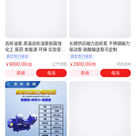
齿轮油泵 高温齿轮油泵耐腐蚀
长期供应磁力齿轮泵 不锈钢磁力
化工 医药 新能源 环保 实验室专
驱动泵 硫酸输送泵可定制
用泵
真实性已核验
真实性已核验
9000
.00
2800
.00
￥
/台
￥
/件
辽宁沈阳
河北沧州
咨询
电话
咨询
电话