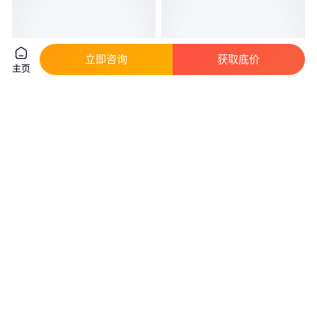
立即咨询
获取底价
主页
使用寿命长 不锈钢 支持定制 磁
恒盛泵业 适用性广泛 磁力离心
力齿轮泵 恒盛泵业
泵 不锈钢 品牌制造
真实性已核验
真实性已核验
300
.00
300
.00
￥
/件
￥
/件
辽宁盘锦
吉林长春
咨询
电话
咨询
电话