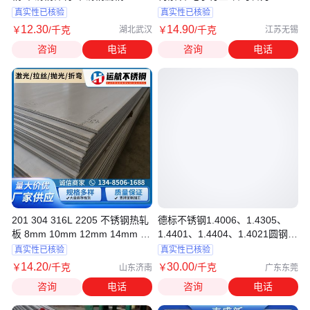
真实性已核验
真实性已核验
12
.30
14
.90
￥
/千克
￥
/千克
湖北武汉
江苏无锡
咨询
电话
咨询
电话
201 304 316L 2205 不锈钢热轧
德标不锈钢1.4006、1.4305、
板 8mm 10mm 12mm 14mm 中
1.4401、1.4404、1.4021圆钢、
厚板
板料
真实性已核验
真实性已核验
14
.20
30
.00
￥
/千克
￥
/千克
山东济南
广东东莞
咨询
电话
咨询
电话