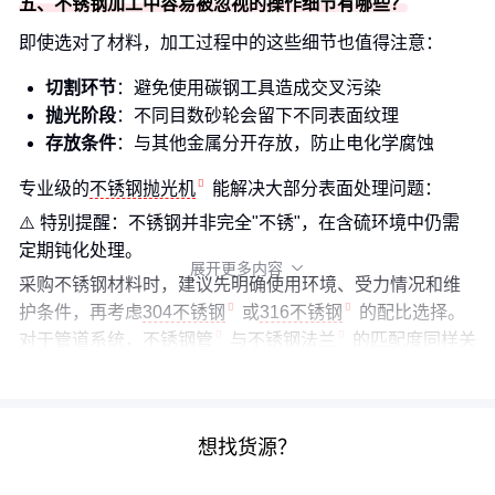
五、不锈钢加工中容易被忽视的操作细节有哪些？
即使选对了材料，加工过程中的这些细节也值得注意：
切割环节
：避免使用碳钢工具造成交叉污染
抛光阶段
：不同目数砂轮会留下不同表面纹理
存放条件
：与其他金属分开存放，防止电化学腐蚀
专业级的
不锈钢抛光机
能解决大部分表面处理问题：
⚠️ 特别提醒：不锈钢并非完全"不锈"，在含硫环境中仍需
定期钝化处理。
展开更多内容

采购不锈钢材料时，建议先明确使用环境、受力情况和维
护条件，再考虑
304不锈钢
或
316不锈钢
的配比选择。
对于管道系统，
不锈钢管
与
不锈钢法兰
的匹配度同样关
键。记住：适合的才是经济的。
想找货源？