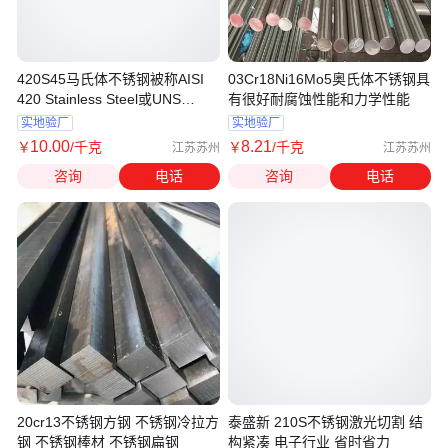
420S45马氏体不锈钢被称AISI
03Cr18Ni16Mo5奥氏体不锈钢具
420 Stainless Steel或UNS
有很好耐腐蚀性能和力学性能
S42045
实地验厂
实地验厂
10
.00
8
.21
￥
/千克
￥
/千克
江苏苏州
江苏苏州
咨询
电话
咨询
电话
20cr13不锈钢方钢 不锈钢冷拉方
泰盛新 210S不锈钢激光切割 结
钢 不锈钢棒材 不锈钢扁钢
构紧凑 电子行业 省时省力