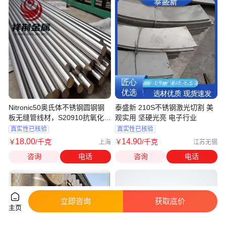
Nitronic50奥氏体不锈钢圆钢钢
泰盛新 210S不锈钢激光切割 美
板无缝管线材，S20910抗氧化性
观实用 坚硬光亮 电子行业
强
真实性已核验
真实性已核验
18
.00
14
.90
￥
/千克
￥
/千克
上海
江苏无锡
咨询
电话
咨询
电话
立即咨询
获取底价
主页