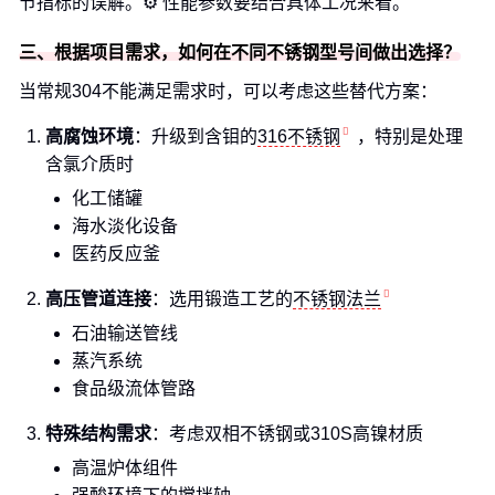
节指标的误解。⚙️ 性能参数要结合具体工况来看。
三、根据项目需求，如何在不同不锈钢型号间做出选择？
当常规304不能满足需求时，可以考虑这些替代方案：
高腐蚀环境
：升级到含钼的
316不锈钢
，特别是处理
含氯介质时
化工储罐
海水淡化设备
医药反应釜
高压管道连接
：选用锻造工艺的
不锈钢法兰
石油输送管线
蒸汽系统
食品级流体管路
特殊结构需求
：考虑双相不锈钢或310S高镍材质
高温炉体组件