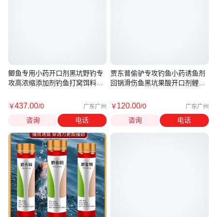
鲫鱼专用小药开口剂黑坑野钓专
贾东普偷驴专攻钓鱼小药诱鱼剂
攻高浓缩添加剂钓鱼打窝饵料诱
回锅滑伤鱼黑坑果酸开口剂鲤鲫
鱼剂
草青
437
.00
120
.00
￥
/0
￥
/0
广东广州
广东广州
咨询
电话
咨询
电话