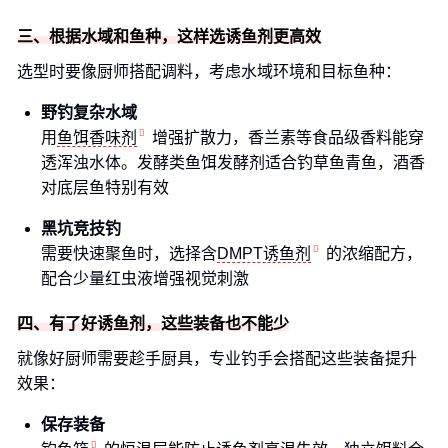
三、根据水域和鱼种，这样选诱鱼剂更高效
选型时要像厨师搭配调料，考虑水域环境和目标鱼种：
野钓复杂水域
用
鱼饵香味剂
增强扩散力，香兰素等食品级香料能穿
透浑浊水体。发酵类鱼饵发酵剂适合钓草鱼青鱼，酒香
对底层鱼特别有效
黑坑竞技钓
需要快速聚鱼时，选择含
DMPT诱鱼剂
的浓缩配方，
配合少量红虫液增强视觉刺激
四、有了好诱鱼剂，这些装备也不能少
就像好厨师需要趁手厨具，专业钓手会搭配这些装备提升
效果：
保存装备