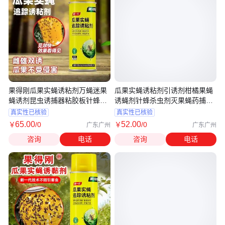
果得刚瓜果实蝇诱粘剂万蝇迷果
瓜果实蝇诱粘剂引诱剂柑橘果蝇
蝇诱剂昆虫诱捕器粘胶板针蜂引
诱蝇剂针蜂杀虫剂灭果蝇药捕蝇
诱剂
快手
真实性已核验
真实性已核验
65
.00
52
.00
￥
/0
￥
/0
广东广州
广东广州
咨询
电话
咨询
电话