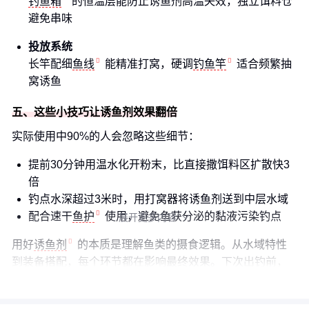
钓鱼箱
的恒温层能防止诱鱼剂高温失效，独立饵料仓
避免串味
投放系统
长竿配细
鱼线
能精准打窝，硬调
钓鱼竿
适合频繁抽
窝诱鱼
五、这些小技巧让诱鱼剂效果翻倍
实际使用中90%的人会忽略这些细节：
提前30分钟用温水化开粉末，比直接撒饵料区扩散快3
倍
钓点水深超过3米时，用打窝器将诱鱼剂送到中层水域
配合速干
鱼护
使用，避免鱼获分泌的黏液污染钓点
展开更多内容

用好
诱鱼剂
的本质是理解鱼类的摄食逻辑。从水域特性
到装备搭配，每个环节都在影响最终效果。下次出钓前，
不妨根据目标鱼种重新调整你的"诱鱼套餐"。