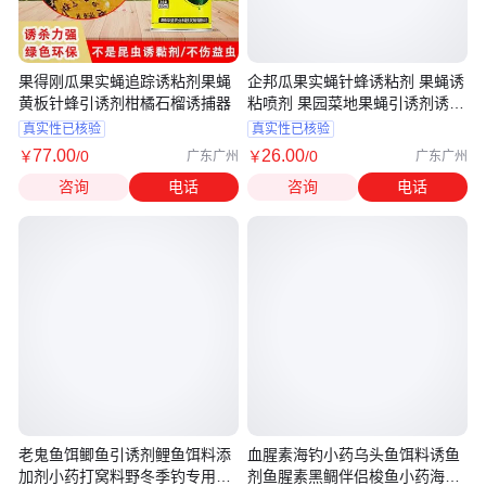
果得刚瓜果实蝇追踪诱粘剂果蝇
企邦瓜果实蝇针蜂诱粘剂 果蝇诱
黄板针蜂引诱剂柑橘石榴诱捕器
粘喷剂 果园菜地果蝇引诱剂诱捕
器
真实性已核验
真实性已核验
77
.00
26
.00
￥
/0
￥
/0
广东广州
广东广州
咨询
电话
咨询
电话
老鬼鱼饵鲫鱼引诱剂鲤鱼饵料添
血腥素海钓小药乌头鱼饵料诱鱼
加剂小药打窝料野冬季钓专用诱
剂鱼腥素黑鲷伴侣梭鱼小药海钓