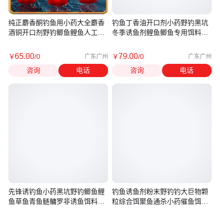
纯正麝香酮钓鱼用小药大全麝香
钓鱼丁香油开口剂小药野钓黑坑
酒铜开口剂野钓鲫鱼鲤鱼人工诱
冬季诱鱼剂鲤鱼鲫鱼专用饵料鱼
鱼剂
饵
65
.00
79
.00
￥
/0
￥
/0
广东广州
广东广州
咨询
电话
咨询
电话
先锋诱钓鱼小药黑坑野钓鲫鱼鲤
钓鱼诱鱼剂粉末野钓钓大巨物颗
鱼草鱼青鱼鲢鳙罗非诱鱼饵料添
粒综合饵聚鱼通杀小药催鱼饵料
加剂
鱼线