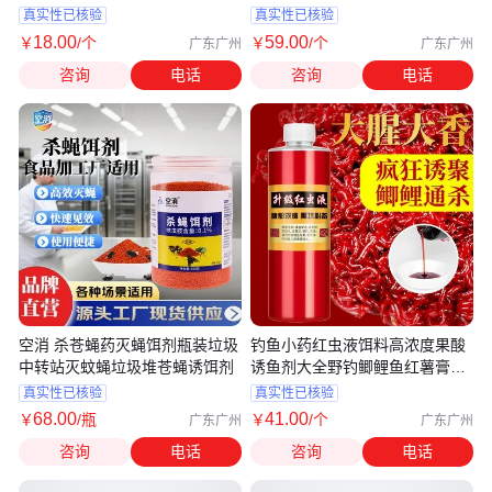
鱼剂
鱼饵
真实性已核验
真实性已核验
18
.00
59
.00
￥
/个
￥
/个
广东广州
广东广州
咨询
电话
咨询
电话
空消 杀苍蝇药灭蝇饵剂瓶装垃圾
钓鱼小药红虫液饵料高浓度果酸
中转站灭蚊蝇垃圾堆苍蝇诱饵剂
诱鱼剂大全野钓鲫鲤鱼红薯膏添
加剂
真实性已核验
真实性已核验
68
.00
41
.00
￥
/瓶
￥
/个
广东广州
广东广州
咨询
电话
咨询
电话