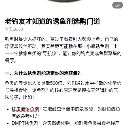
1/4
老钓友才知道的诱鱼剂选购门道
昨天16:00
钓鱼时最让人抓狂的，莫过于看着别人频频上鱼，自己的
浮漂却纹丝不动。其实差距可能就在那一小瓶
诱鱼剂
上
——它就像鱼类的"导航仪"，能让你的钓点变成鱼群聚集的
餐厅。
一、为什么诱鱼剂能决定你的渔获量？
鱼类的嗅觉比人类灵敏500倍，它们通过水中扩散的化学信
号寻找食物。
诱鱼剂
的核心原理就是模拟天然饵料的气
味分子，比如：
红虫液诱鱼剂
提取红虫体液中的氨基酸，对鲫鱼鲤鱼
有致命吸引力
DMPT诱鱼剂
含天然硫化物，能刺激鱼类摄食神经产