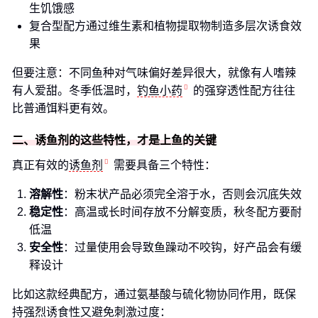
生饥饿感
复合型配方通过维生素和植物提取物制造多层次诱食效
果
但要注意：不同鱼种对气味偏好差异很大，就像有人嗜辣
有人爱甜。冬季低温时，
钓鱼小药
的强穿透性配方往往
比普通饵料更有效。
二、诱鱼剂的这些特性，才是上鱼的关键
真正有效的
诱鱼剂
需要具备三个特性：
溶解性
：粉末状产品必须完全溶于水，否则会沉底失效
稳定性
：高温或长时间存放不分解变质，秋冬配方要耐
低温
安全性
：过量使用会导致鱼躁动不咬钩，好产品会有缓
释设计
比如这款经典配方，通过氨基酸与硫化物协同作用，既保
持强烈诱食性又避免刺激过度：