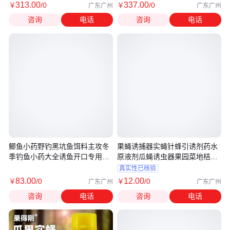
313
.00
337
.00
￥
/0
￥
/0
广东广州
广东广州
咨询
电话
咨询
电话
鲫鱼小药野钓黑坑鱼饵料主攻冬
果蝇诱捕器实蝇针蜂引诱剂药水
季钓鱼小药大全诱鱼开口专用添
原液剂瓜蝇诱虫器果园菜地桔小
加剂
实蝇
真实性已核验
83
.00
12
.00
￥
/0
￥
/0
广东广州
广东广州
咨询
电话
咨询
电话