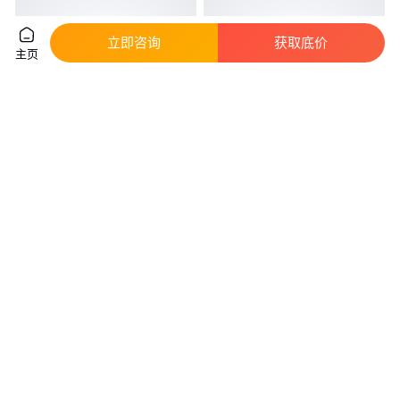
立即咨询
获取底价
主页
空消杀蝇饵剂灭苍蝇药苍蝇捕捉
赶海抓梭子蟹饵料海蟹引诱剂鱼
器神器贴一扫光果蝇诱捕器杀虫
诱螃蟹诱捕青蟹面包蟹兰花蟹诱
剂
饵药
真实性已核验
55
.00
79
.00
￥
/瓶
￥
/件
广东广州
广东广州
咨询
电话
咨询
电话