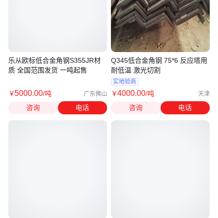
乐从欧标低合金角钢S355JR材
Q345低合金角钢 75*6 反应塔用
质 全国范围发货 一吨起售
耐低温 激光切割
实地验商
5000
.00
4000
.00
￥
/吨
￥
/吨
广东佛山
天津
咨询
电话
咨询
电话