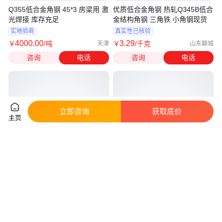
Q355低合金角钢 45*3 房梁用 激
优质低合金角钢 热轧Q345B低合
光焊接 库存充足
金结构角钢 三角铁 小角钢现货
实地验商
真实性已核验
4000
.00
3
.29
￥
/吨
￥
/千克
天津
山东聊城
咨询
电话
咨询
电话
立即咨询
获取底价
主页
Q355B低合金角钢现货 热轧角铁
q345b角钢 q355b低合金等边角
建筑结构 规格全
钢三角铁 尺寸参数表
实地验商
真实性已核验
3650
.00
4850
.00
￥
/吨
￥
/吨
天津
上海