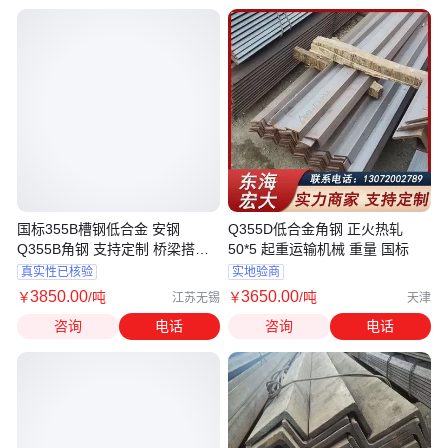
国标355B槽钢低合金 安钢
Q355D低合金角钢 正火热轧
Q355B角钢 支持定制 桥梁搭建
50*5 起重运输机械 重量 国标
专用
真实性已核验
实地验商
3850
.00
3650
.00
￥
/吨
￥
/吨
江苏无锡
天津
咨询
电话
咨询
电话