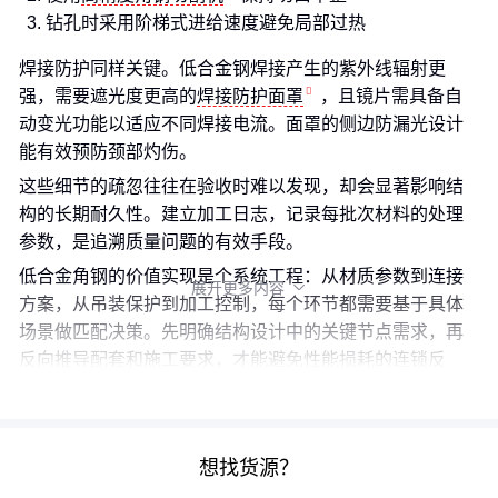
钻孔时采用阶梯式进给速度避免局部过热
焊接防护同样关键。低合金钢焊接产生的紫外线辐射更
强，需要遮光度更高的
焊接防护面罩
，且镜片需具备自
动变光功能以适应不同焊接电流。面罩的侧边防漏光设计
能有效预防颈部灼伤。
这些细节的疏忽往往在验收时难以发现，却会显著影响结
构的长期耐久性。建立加工日志，记录每批次材料的处理
参数，是追溯质量问题的有效手段。
低合金角钢的价值实现是个系统工程：从材质参数到连接
展开更多内容

方案，从吊装保护到加工控制，每个环节都需要基于具体
场景做匹配决策。先明确结构设计中的关键节点需求，再
反向推导配套和施工要求，才能避免性能损耗的连锁反
应。
想找货源？