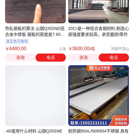
热轧钢板的算法 山钢Q355ND低
20Cr是一种低合金钢材料,制造心
合金中厚板 钢板的密度是7.85，
部强度要求较高，承受磨损l零件
零下40度用Q355NE
真实性已核验
4480
.00
3600
.00
￥
￥
/吨
上海
河南平顶山
咨询
电话
咨询
电话
-40度用什么材料 山钢Q355NE
耐热钢904L/N08904不锈钢 具有