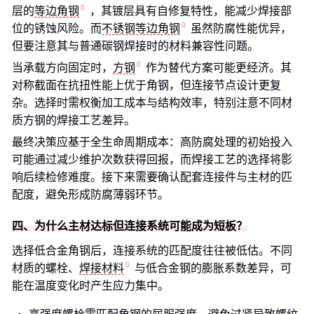
层的
等边角钢
，其镀层具有自修复特性，能减少焊接部
位的锈蚀风险。而
不锈钢等边角钢
虽然防腐性能优异，
但要注意其与普通碳钢焊接时的材料兼容性问题。
当承载方向固定时，
方钢
作为替代方案可能更经济。其
对称截面在抗扭性能上优于角钢，但连接节点设计更复
杂。选择时需权衡加工成本与结构效率，特别注意不同材
质方钢的焊接工艺差异。
最终决策应基于全生命周期成本：高防腐处理的初始投入
可能通过减少维护次数获得回报，而焊接工艺的选择将影
响后续检修难度。接下来需要确认配套连接件与主材的匹
配度，避免形成防腐薄弱环节。
四、为什么主材达标但连接系统可能成为短板？
选择低合金角钢后，连接系统的匹配度往往被低估。不同
材质的螺栓、
焊接材料
与低合金钢的膨胀系数差异，可
能在温度变化时产生应力集中。