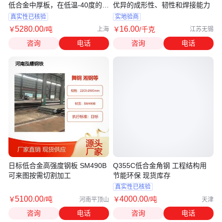
低合金中厚板，在低温-40度的环
优异的成形性、韧性和焊接能力
境下使用，冲击值27J
真实性已核验
实地验商
5280
.00
16
.00
￥
/吨
￥
/千克
上海
江苏无锡
咨询
电话
咨询
电话
日标低合金高强度钢板 SM490B
Q355C低合金角钢 工程结构用
可来图按需切割加工
节能环保 现货库存
真实性已核验
5100
.00
4000
.00
￥
/吨
￥
/吨
河南平顶山
天津
咨询
电话
咨询
电话