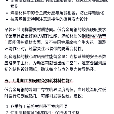
高强度螺栓需匹配角钢的屈服强度，避免过紧导致螺纹
损伤
焊接材料中的合金成分应与角钢相容，防止焊缝脆化
抗震场景需特别注意连接件的疲劳寿命设计
吊装环节同样需要材质协同。低合金角钢的较高硬度要求
吊装带具备更好的抗切割性能，涤纶材质的
钢结构吊装带
既能保护钢材表面，又不会因金属摩擦产生火花。潮湿
环境作业时，还需关注吊装带的防霉变特性。
配套选择的核心逻辑是性能留余量：连接系统的安全系数
应略高于主材，为动态荷载留出缓冲空间。这需要回到最
初的结构设计图纸，确认每个节点的受力传导路径。
五、后期加工如何避免损耗材料性能？
低合金角钢的冷加工存在临界温度阈值。当环境温度过低
时强行切割或钻孔，可能引发微裂纹。建议：
冬季施工前将材料移至室内回温
使用
高精度角钢切割机
保持切口平整