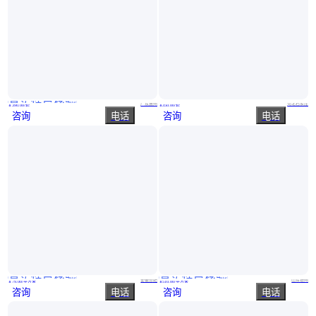
真实性已核验
庄仕美日门业 定做 饭厅茶馆室内防盗美学碳晶科技木门
拓界系列 高定木门 健康环保选材 源头厂家 松烨门业
广东惠州
河北石家庄
￥
390
.00
/套
￥
350
.00
/套
咨询
电话
咨询
电话
真实性已核验
真实性已核验
吉运祥 泄爆窗防暴门 抗冲击波安全设施 自闭逃生
钢制医院病房门 平开样式 医院门图片 森森钢制门厂家
安徽合肥
山东德州
￥
79
.00
/平方米
￥
510
.00
/平方米
咨询
电话
咨询
电话