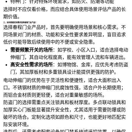
特种门：针对特殊环境需求，如防火、防潮等功能
选择时不应仅看价格，而应结合具体使用场景评估产品的长
期价值。
三、如何根据实际需求选择春程门业产品？
选择春程门业产品时，首先要明确使用场景和核心需求。不
同场景对门的材质、功能和安全性要求差异明显，盲目追求
低价可能导致后续使用中的不便或安全隐患。
需要频繁开关的场所
：如学校、小区入口，适合选择电动
伸缩门
，其自动化程度高，能有效管理人流和车辆进出。
高安全性需求的场所
：如博物馆、金库，应优先考虑
防盗
门
，其加厚板材和多重锁具设计能提供更强的防护。
电动伸缩门的优势在于灵活性和便捷性，适合大面积出入
口。不锈钢材质的伸缩门抗腐蚀性强，适合户外长期使用；
而铝合金材质则更轻便，适合对重量敏感的场所。
防盗门的选择需重点关注锁具和板材厚度。多点联动锁具和
加厚实心门板能显著提升安全性，尤其适用于需要防爆或防
破坏的场合。定制化选项如颜色和尺寸，也能更好地匹配实
际安装环境。
选型后，还需考虑配套设备如
门禁系统
或遥控装置，以确保