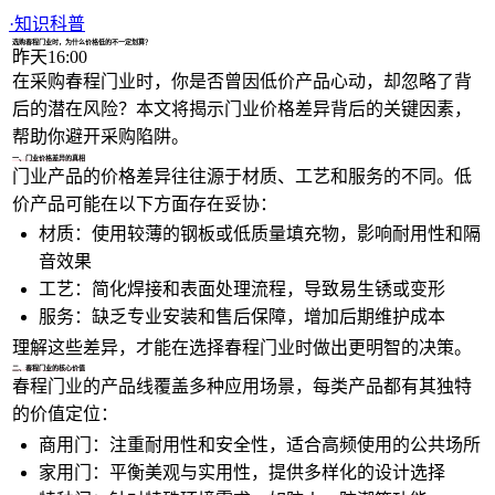
1/4
·
知识科普
选购春程门业时，为什么价格低的不一定划算？
昨天16:00
在采购春程门业时，你是否曾因低价产品心动，却忽略了背
后的潜在风险？本文将揭示门业价格差异背后的关键因素，
帮助你避开采购陷阱。
一、门业价格差异的真相
门业产品的价格差异往往源于材质、工艺和服务的不同。低
价产品可能在以下方面存在妥协：
材质：使用较薄的钢板或低质量填充物，影响耐用性和隔
音效果
工艺：简化焊接和表面处理流程，导致易生锈或变形
服务：缺乏专业安装和售后保障，增加后期维护成本
理解这些差异，才能在选择春程门业时做出更明智的决策。
二、春程门业的核心价值
春程门业的产品线覆盖多种应用场景，每类产品都有其独特
的价值定位：
商用门：注重耐用性和安全性，适合高频使用的公共场所
家用门：平衡美观与实用性，提供多样化的设计选择