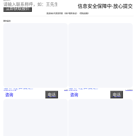
信息安全保障中·放心提交
立即获取报价
发送询价代表您同意
《用户服务协议》
《隐私政策》
猜你喜欢
真实性已核验
真实性已核验
含熙实业钢质 不锈钢2小时 超大门 防火门 规格齐全
工厂设计加工 别墅室内欧式免漆科技碳晶木门 庄仕美创门业
上海
广东惠州
￥
900
.00
/平方米
￥
390
.00
/套
咨询
电话
咨询
电话