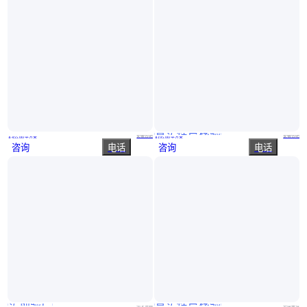
真实性已核验
四川电磁屏蔽门 防火 电磁屏蔽门 赛科 电磁屏蔽门 整套门 定做
吉运祥影视城门 隔音隔声效果佳 防火防盗 密封良好
安徽合肥
安徽合肥
￥
455
.00
/平方米
￥
195
.00
/平方米
咨询
电话
咨询
电话
实地验厂
真实性已核验
德耀发 储藏室门 钢质地 下室 单板门 款式多样 美观大方
地下室储藏室门 经久耐用 款式新颖 诚达 货源充足
河北沧州
云南普洱