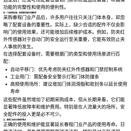
功能的完整性和使用的便利性。
四、门业配套设备：容易被忽视的关键配件
采购春程门业产品后，许多用户往往只关注门体本身，却忽
略了配套设备的重要性。实际上，缺少合适的配件不仅会影
响门的使用效果，还可能增加后续维护成本。例如，
防夹红
外传感器
对于
自动门
的安全运行至关重要，它能有效防止夹
人事故的发生。
在选择配套设备时，需要根据门的类型和使用场景进行匹
配：
自动平移门：优先考虑防夹红外传感器和门禁控制系统
工业用门：需配备
安全警示灯
和
门体防撞条
高频使用场所：建议增加
门体润滑脂
和密封条以延长使用
寿命
这些配件虽然增加了初期采购成本，但从长期来看，它们能
显著降低故障率和维护费用。特别是在人流量大的场所，安
全配件的投入更是必不可少。
五、春程门业的日常维护要点
正确的使用和维护能显著延长春程门业产品的使用寿命。日