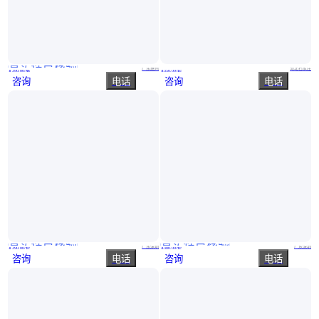
真实性已核验
庄仕美创门业 定做 出租房公寓简约碳晶生态木门
拓界系列 高定木门 款式新颖多样 源头厂家 松烨门业
广东惠州
河北石家庄
￥
390
.00
/扇
￥
350
.00
/套
咨询
电话
咨询
电话
真实性已核验
真实性已核验
零度简约碳晶板科技木门 住宅 |室内门 静音无醛 庄仕美创门业
旅馆客房原木生态门 工程室内多层板科技免漆木门 庄仕美日门业
广东深圳
广东深圳
￥
390
.00
/套
￥
380
.00
/套
咨询
电话
咨询
电话