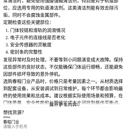
常清洁时，避免使用强酸强碱清洁剂，特别是对于轨道部
位，应选用专用的
轨道清洁剂
。这类清洁剂能有效去除污
垢，同时不会腐蚀金属部件。
定期检查这些关键部位：
门体铰链和滑轨的润滑情况
电子元件的连接线是否老化
安全传感器的灵敏度
密封条的完整性
发现异常时及时处理，不要等到小问题演变成大故障。保持
这些部件的良好状态，不仅能确保门体运行顺畅，还能避免
因部件损坏导致的意外停机。
选购春程门业产品时，价格只是考量因素之一。从材质选择
到配套设备，从安装调试到日常维护，每个环节都会影响最
终的使用效果和总成本。建议根据实际使用场景和预算，在
门体质量、安全性能和长期维护成本之间找到最佳平衡点。

展开更多内容
想找货源？
采购商品
您的电话
您的称呼