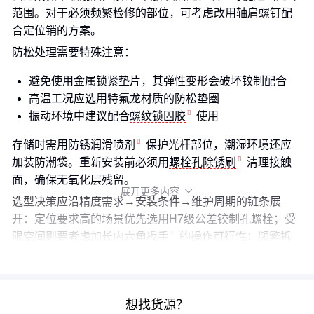
范围。对于必须频繁检修的部位，可考虑改用轴肩螺钉配
合定位销的方案。
防松处理需要特殊注意：
避免使用金属锁紧垫片，其弹性变形会破坏铰制配合
高温工况应选用特氟龙材质的防松垫圈
振动环境中建议配合
螺纹锁固胶
使用
存储时需用
防锈润滑喷剂
保护光杆部位，潮湿环境还应
加装防潮袋。重新安装前必须用
螺栓孔除锈刷
清理接触
面，确保无氧化层残留。
展开更多内容

选型决策应沿精度需求→安装条件→维护周期的链条展
开：定位要求高的场景优先选用H7级公差铰制孔螺栓；受
限空间则要考虑
加长内六角扳手
的操作可行性；频繁拆
检部位建议预留20%备件应对磨损替换。
想找货源？