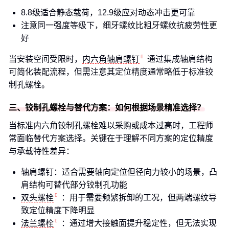
8.8级适合静态载荷，12.9级应对动态冲击更可靠
注意同一强度等级下，细牙螺纹比粗牙螺纹抗疲劳性更
好
当安装空间受限时，
内六角轴肩螺钉
通过集成轴肩结构
可简化装配流程，但需注意其定位精度通常略低于标准铰
制孔螺栓。
三、铰制孔螺栓与替代方案：如何根据场景精准选择？
当标准内六角铰制孔螺栓难以采购或成本过高时，工程师
常面临替代方案选择。关键在于理解不同方案的定位精度
与承载特性差异：
轴肩螺钉：适合需要轴向定位但径向力较小的场景，凸
肩结构可替代部分铰制孔功能
双头螺栓
：用于需要频繁拆卸的工况，但两端螺纹导
致定位精度下降明显
法兰螺栓
：通过增大接触面提升稳定性，但无法实现