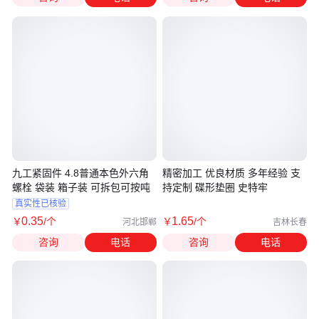
九工紧固件 4.8普通本色外六角
精密加工 优良材质 多年经验 支
螺栓 袋装 箱子装 可拆包可按吨
持定制 碟形垫圈 史特牢
真实性已核验
0
.35
1
.65
￥
/个
￥
/个
河北邯郸
吉林长春
咨询
电话
咨询
电话