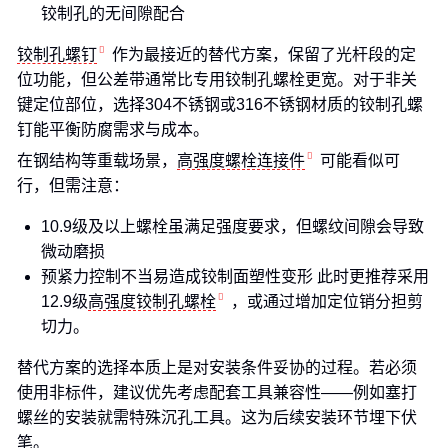
铰制孔的无间隙配合
铰制孔螺钉
作为最接近的替代方案，保留了光杆段的定
位功能，但公差带通常比专用铰制孔螺栓更宽。对于非关
键定位部位，选择304不锈钢或316不锈钢材质的铰制孔螺
钉能平衡防腐需求与成本。
在钢结构等重载场景，
高强度螺栓连接件
可能看似可
行，但需注意：
10.9级及以上螺栓虽满足强度要求，但螺纹间隙会导致
微动磨损
预紧力控制不当易造成铰制面塑性变形 此时更推荐采用
12.9级
高强度铰制孔螺栓
，或通过增加定位销分担剪
切力。
替代方案的选择本质上是对安装条件妥协的过程。若必须
使用非标件，建议优先考虑配套工具兼容性——例如塞打
螺丝的安装就需特殊沉孔工具。这为后续安装环节埋下伏
笔。