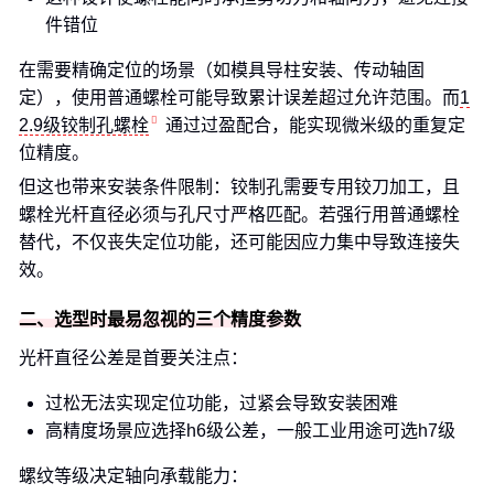
件错位
在需要精确定位的场景（如模具导柱安装、传动轴固
定），使用普通螺栓可能导致累计误差超过允许范围。而
1
2.9级铰制孔螺栓
通过过盈配合，能实现微米级的重复定
位精度。
但这也带来安装条件限制：铰制孔需要专用铰刀加工，且
螺栓光杆直径必须与孔尺寸严格匹配。若强行用普通螺栓
替代，不仅丧失定位功能，还可能因应力集中导致连接失
效。
二、选型时最易忽视的三个精度参数
光杆直径公差是首要关注点：
过松无法实现定位功能，过紧会导致安装困难
高精度场景应选择h6级公差，一般工业用途可选h7级
螺纹等级决定轴向承载能力：