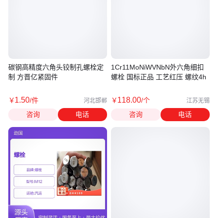
碳钢高精度六角头铰制孔螺栓定
1Cr11MoNiWVNbN外六角细扣
制 方晋亿紧固件
螺栓 国标正品 工艺红压 螺纹4h
1
.50
118
.00
￥
/件
￥
/个
河北邯郸
江苏无锡
咨询
电话
咨询
电话