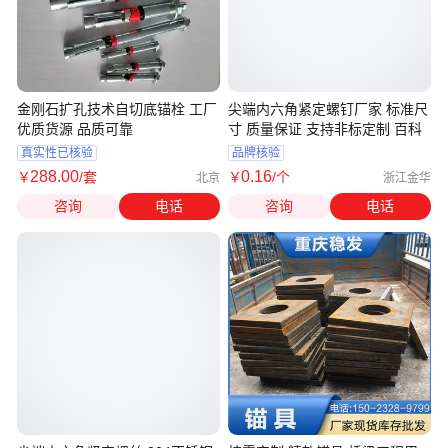
金刚石扩孔技术自切底锚栓 工厂
尖端内六角紧定螺钉厂家 标准尺
优质货源 品质可靠
寸 质量保证 支持非标定制 百科
真实性已核验
品牌核验
288
.00
0
.16
￥
/套
￥
/个
北京
浙江金华
咨询
电话
咨询
电话