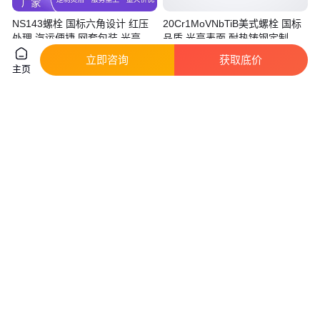
NS143螺栓 国标六角设计 红压
20Cr1MoVNbTiB美式螺栓 国标
处理 汽运便捷 网套包装 光亮表
品质 光亮表面 耐热铸钢定制
面
立即咨询
获取底价
主页
2
.00
78
.00
￥
/个
￥
/个
江苏无锡
江苏无锡
咨询
电话
咨询
电话
C276六角螺栓 红压光亮 货号齐
NS144红压国标螺栓 碳钢45H网
全 国标品质 严选材质
套包装 石油化工冶金适用
79
.00
29
.00
￥
/个
￥
/个
江苏无锡
江苏无锡