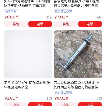
尖端内六角紧定螺丝 304不锈钢
按需定制 精轧锚具 桥梁工程用
防锈牢固 结构稳定 可重复利用
可提高结构承载能力 无凹凸感
百科
品牌核验
真实性已核验
0
.07
7
.00
￥
/个
￥
/个
北京
重庆
咨询
电话
咨询
电话
史特牢 支持定制 防松动垫圈 多
力王自切底锚栓 双刀刃设计 小
年经验 规格齐全
间距切割利落 稳固可靠锚固件
真实性已核验
1
.65
9
.50
￥
/个
￥
/套
北京
北京
咨询
电话
咨询
电话