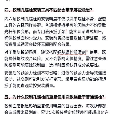
四、铰制孔螺栓安装工具不匹配会带来哪些隐患？
内六角铰制孔螺栓的安装精度不仅取决于螺栓本身，配套
工具的选择同样关键。普通扭矩扳手可能因施力不均导致
光杆部位变形，而专用
液压扳手泵
能实现渐进式加压，
确保铰制面均匀受力。安装前务必检查螺栓孔清洁度，残
留铁屑或锈渍会破坏无间隙配合效果。
对于重复拆卸场景，建议搭配
铜基螺栓润滑剂
使用，既
能降低螺纹咬合风险，又不会影响定位精度。需注意普通
防松剂可能腐蚀铰制面，选择时应确认其成分兼容性。
安装后的预紧力检测不可省略：过低的预紧力会导致连接
松动，过高则可能引发光杆变形。采用带数显功能的扭矩
扳手能更直观监控安装质量。
五、为什么铰制孔螺栓的重复使用次数远低于普通螺栓？
铰制面磨损是影响重复使用精度的首要因素。每次拆卸都
会造成微米级划痕，累计5次拆装后定位误差可能超出允许