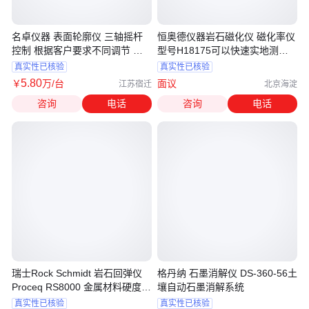
名卓仪器 表面轮廓仪 三轴摇杆
恒奥德仪器岩石磁化仪 磁化率仪
控制 根据客户要求不同调节 全
型号H18175可以快速实地测量
自动
野外岩石
真实性已核验
真实性已核验
5
.80
￥
万
/台
面议
江苏宿迁
北京海淀
咨询
电话
咨询
电话
瑞士Rock Schmidt 岩石回弹仪
格丹纳 石墨消解仪 DS-360-56土
Proceq RS8000 金属材料硬度测
壤自动石墨消解系统
试参考
真实性已核验
真实性已核验