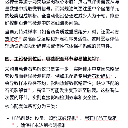
这种差异源于两类场景的核心矛盾：页岩气评价需要从海
量数据中提取微弱信号，而常规油气更注重单个储层单元
的烃类组成解析。全自动化设备通过减少人为干预，能更
好控制页岩气检测中的基线漂移问题。
当遇到特殊样本（如含沥青质或重质组分）时，还需考虑
热解炉
最高耐受温度和升温程序灵活性。这时需要评估
辅助设备如预粉碎模块或惰性气体保护系统的兼容性。
四、主设备到位后，哪些配套环节容易被忽视？
采购自动岩石热解仪只是第一步，实际使用中常因忽略配
套设备而延误检测进度。例如未配备专用
岩石粉碎机
，
会导致样本粒径不均，影响热解数据稳定性；缺少匹配的
石英裂解管
，高温下可能发生变形甚至破裂。这些看似
次要的环节，实则直接影响检测效率和安全性。
核心配套体系可分为三类：
样品前处理设备：如
鄂式破碎机
、
岩石样品干燥箱
，确保样本达到检测标准