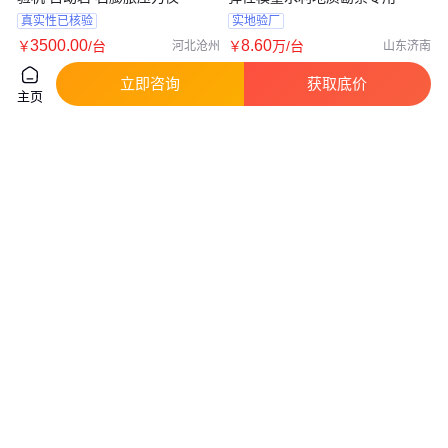
真实性已核验
实地验厂
3500
.00
8
.60
￥
/台
￥
万
/台
河北沧州
山东济南
咨询
电话
咨询
电话
立即咨询
获取底价
主页
多用途恒温消解仪 COD消解器
精奥仪器智能全自动石墨消解仪
碘盐自动消解机 实验室设备
赶酸仪孔径孔深可定制JASM-6
实地验商
真实性已核验
3000
.00
7800
.00
￥
/台
￥
/台
山东青岛
辽宁沈阳
咨询
电话
咨询
电话