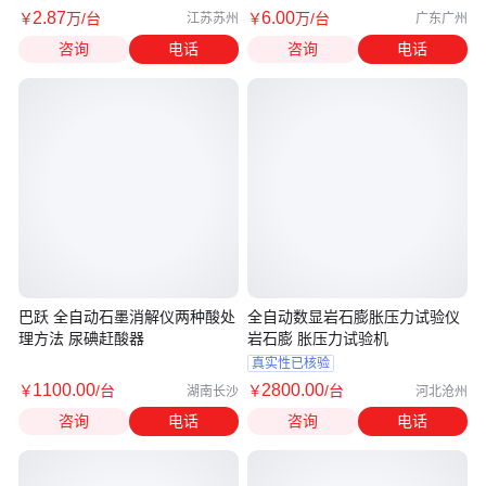
2
.87
6
.00
￥
万
/台
￥
万
/台
江苏苏州
广东广州
咨询
电话
咨询
电话
巴跃 全自动石墨消解仪两种酸处
全自动数显岩石膨胀压力试验仪
理方法 尿碘赶酸器
岩石膨 胀压力试验机
真实性已核验
1100
.00
2800
.00
￥
/台
￥
/台
湖南长沙
河北沧州
咨询
电话
咨询
电话