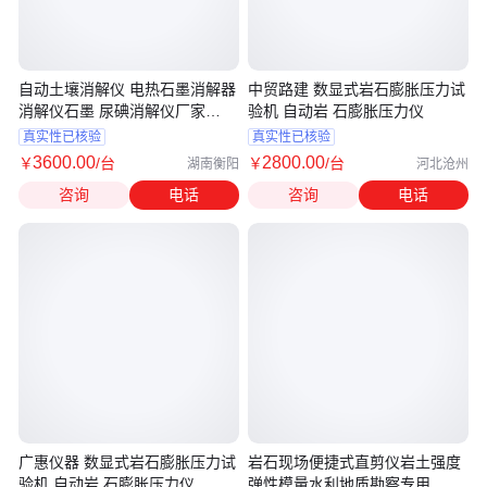
自动土壤消解仪 电热石墨消解器
中贸路建 数显式岩石膨胀压力试
消解仪石墨 尿碘消解仪厂家
验机 自动岩 石膨胀压力仪
BASM-36
真实性已核验
真实性已核验
3600
.00
2800
.00
￥
/台
￥
/台
湖南衡阳
河北沧州
咨询
电话
咨询
电话
广惠仪器 数显式岩石膨胀压力试
岩石现场便捷式直剪仪岩土强度
验机 自动岩 石膨胀压力仪
弹性模量水利地质勘察专用