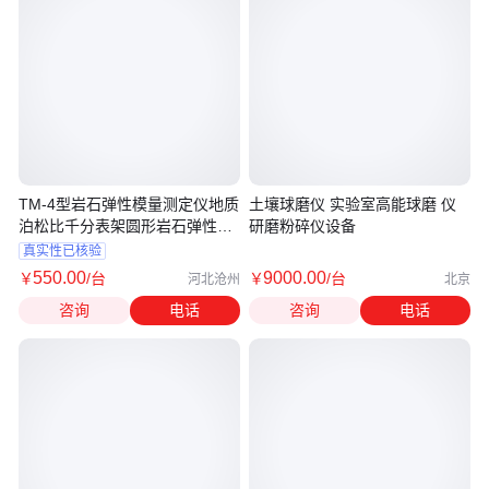
TM-4型岩石弹性模量测定仪地质
土壤球磨仪 实验室高能球磨 仪
泊松比千分表架圆形岩石弹性模
研磨粉碎仪设备
量仪
真实性已核验
550
.00
9000
.00
￥
/台
￥
/台
河北沧州
北京
咨询
电话
咨询
电话