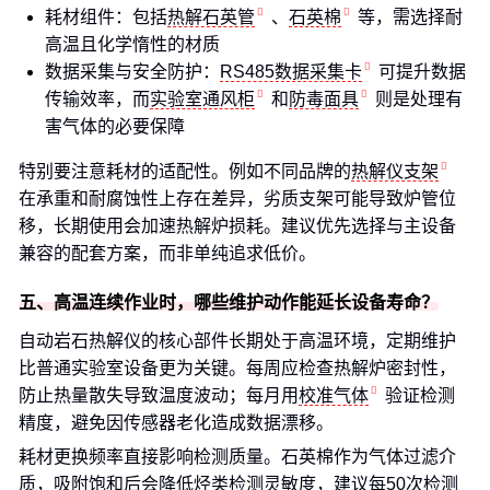
耗材组件：包括
热解石英管
、
石英棉
等，需选择耐
高温且化学惰性的材质
数据采集与安全防护：
RS485数据采集卡
可提升数据
传输效率，而
实验室通风柜
和
防毒面具
则是处理有
害气体的必要保障
特别要注意耗材的适配性。例如不同品牌的
热解仪支架
在承重和耐腐蚀性上存在差异，劣质支架可能导致炉管位
移，长期使用会加速热解炉损耗。建议优先选择与主设备
兼容的配套方案，而非单纯追求低价。
五、高温连续作业时，哪些维护动作能延长设备寿命？
自动岩石热解仪的核心部件长期处于高温环境，定期维护
比普通实验室设备更为关键。每周应检查热解炉密封性，
防止热量散失导致温度波动；每月用
校准气体
验证检测
精度，避免因传感器老化造成数据漂移。
耗材更换频率直接影响检测质量。石英棉作为气体过滤介
质，吸附饱和后会降低烃类检测灵敏度，建议每50次检测