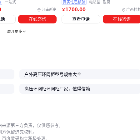
验
一站式
真实性已核验
电站型
耐腐
0
1700
.00
河南新乡
广西桂
￥
电话
在线咨询
查看电话
在线咨询
展开更多
户外高压环网柜型号规格大全
高压环网柜环网柜厂家，值得信赖
由来源第三方负责，仅供您参考。
利方保留追究权利。
，百度爱采购会积极处理。