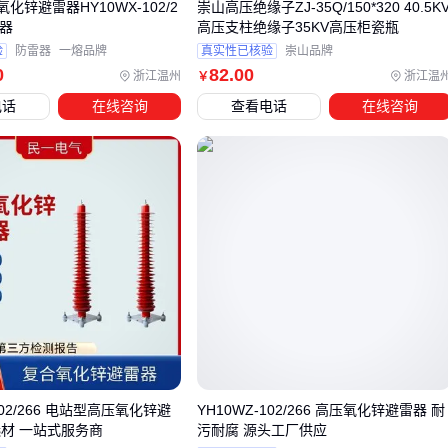
有效的日常巡检能提前发现80%的潜在故障：
氧化锌避雷器HY10WX-102/2
崇山高压绝缘子ZJ-35Q/150*320 40.5K
雷器
高压支柱绝缘子35KV高压柜瓷瓶
异常声响
：电流互感器嗡嗡声变大可能意味着铁芯松动
验
防雷器
一熔品牌
真实性已核验
崇山品牌
0
82
.00
温度变化
：柜体局部温升超过环境温度15℃就要排查
浙江温州
浙江温
￥
外观痕迹
：绝缘子表面出现爬电痕迹必须立即处理
电话
在线咨询
查看电话
在线咨询
结论
：结合
配电自动化终端
数据做趋势分析，比单次检测更
可靠 📊
运维的本质是提前干预。根据负荷类型选择
环网柜壳体
防护
等级，按环境湿度配置加热器，针对电缆接头数量选配
电缆分
接箱
——这些细节组合决定了设备能否跑满设计寿命。
102/266 电站型高压氧化锌避
YH10WZ-102/266 高压氧化锌避雷器 耐
选材 一站式服务商
污耐腐 源头工厂供应