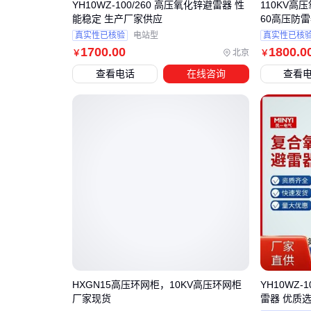
YH10WZ-100/260 高压氧化锌避雷器 性
110KV高压
能稳定 生产厂家供应
60高压防
真实性已核验
电站型
真实性已核
1700
.00
1800
.0
北京
￥
￥
查看电话
在线咨询
查看
HXGN15高压环网柜，10KV高压环网柜
YH10WZ-
厂家现货
雷器 优质