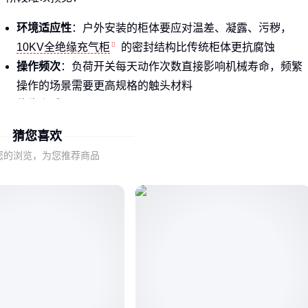
环境适应性
：户外安装的柜体要应对温差、凝露、污秽，
10KV全绝缘充气柜
的密封结构比传统柜体更抗腐蚀
操作频次
：负荷开关每天动作次数直接影响机械寿命，频繁
操作的场景需要更高规格的触头材料
绝缘介质
：采用
SF6高压环网柜
的站点需定期检测气体压
力，而
固体绝缘环网柜
则要关注环氧树脂开裂风险
猜您喜欢
结论
：运维成本往往在设备生命周期中占比超过50% 💡
您的浏览，为您推荐商品
二、从柜体结构看运维关键点
不同结构设计对应着差异化的维护策略：
充气式结构
：重点监测气压表数值和阀门密封性，年泄漏率
超过阈值需立即处理
金属封闭式
：检查柜体接地连续性，避免因震动导致螺栓松
动引发局部放电