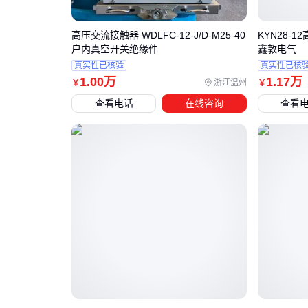
高压交流接触器 WDLFC-12-J/D-M25-40
KYN28-
户内真空开关绝缘件
鑫敦电气
真实性已核验
真实性已核
1
.00
万
1
.17
万
浙江温州
￥
￥
查看电话
在线咨询
查看