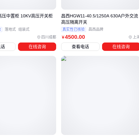
库存 ⚠️
12高压中置柜 10KV高压开关柜
昌西HGW11-40.5/1250A 630A户外交流
四、容易被忽视的配套件老化问题
高压隔离开关
验
落地式
组装式
真实性已核验
昌西品牌
主设备稳定运行依赖配套件的协同工作：
4500
.00
四川成都
上
￥
电话
在线咨询
查看电话
在线咨询
负荷开关
：操作5000次后需检查触头磨损，手动操作的
高压
负荷开关
更要注意机构卡涩
互感器
：
电压互感器
的绝缘电阻值每年应检测两次，二次
侧短路会引发铁芯过热
避雷器
：动作计数器数值突增时，要立即检查接地电阻和阀
片状态
结论
：配套件寿命通常短于主设备，建议建立单独的更换台账
📅
五、巡检时该重点听什么看什么？