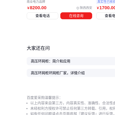
南业电力品牌
真实性已核
8200
.00
1700
.0
陕西西安
￥
￥
查看电话
在线咨询
查看
大家还在问
高压环网柜：简介和应用
高压环网柜环网柜厂家，详情介绍
百度爱采购温馨提示：
以上内容来自第三方，内容真实性、准确性、合法性
未经权利方授权许可禁止任何第三方转载、引用，权
如有任何问题请点击页面底部『建议反馈』进行反馈