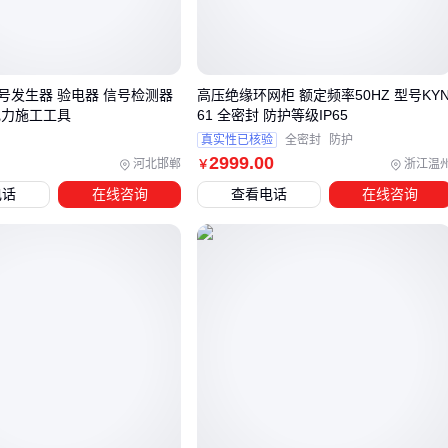
模块化设计
：像
KYN61-40.5开关柜
这类可拆卸结构，要定
期清理插接件氧化层
结论
：结构复杂度与维护难度成正比，选型时就要评估后期可
号发生器 验电器 信号检测器
高压绝缘环网柜 额定频率50HZ 型号KY
电力施工工具
61 全密封 防护等级IP65
操作性 🔧
真实性已核验
全密封
防护
2999
.00
河北邯郸
浙江温
￥
三、不同技术路线的后期维护成本差异
电话
在线咨询
查看电话
在线咨询
根据使用场景选择技术路线，能大幅降低全生命周期成本：
智能环网柜
：自带状态监测模块，可远程读取机械特性、温
度等数据，适合无人值守站点
户外环网柜
：需重点关注防潮防凝露设计，沿海地区建议选
择全密封
充气式环网柜
紧凑型柜体
：检修空间狭窄的型号，要提前规划专用工具和
拆装流程
结论
：高故障率的配件（如
熔断器组合电器
）要预留备用件