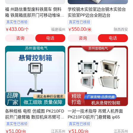
福 州路信重型废料铁屑车 倒料
学校钢木实验室边台钢木实验台
箱 铁屑箱底部开门可移动堆垛支
实验室PP边台全刚边台
持来图
真实性已核验
真实性已核验
433
.00
550
.00
￥
/个
￥
/米
福建福州
陕西西安
咨询
电话
咨询
电话
各种规格 电柜 仿威图 PK210FD
一对一技术指导 吊臂人机界面
前开门悬臂箱 数控机床吊臂可旋
PK210FD前开门悬臂箱 ip65
转
真实性已核验
真实性已核验
51
.00
51
.00
￥
/台
￥
/台
江苏苏州
江苏苏州