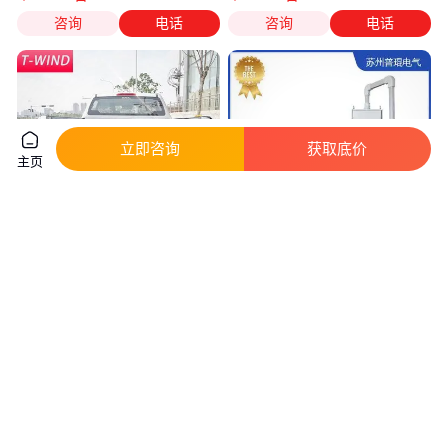
咨询
电话
咨询
电话
立即咨询
获取底价
主页
2021款江西五十铃dmax改装泰
结实耐用 吊臂人机界面 ip67
国改装件全包半包无边后箱宝尾
PK210FD前开门悬臂箱
箱内衬
真实性已核验
630
.00
100
.00
￥
/件
￥
/台
河南郑州
江苏苏州
咨询
电话
咨询
电话