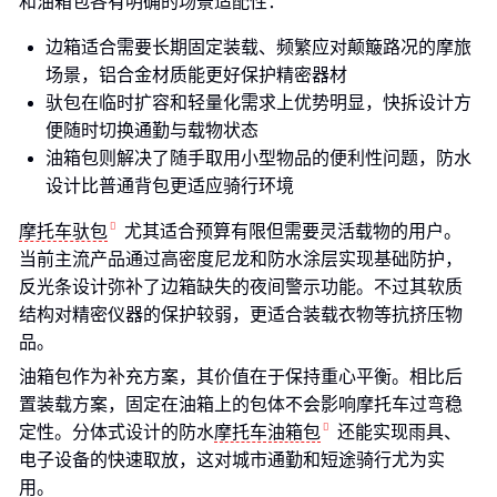
和油箱包各有明确的场景适配性：
边箱适合需要长期固定装载、频繁应对颠簸路况的摩旅
场景，铝合金材质能更好保护精密器材
驮包在临时扩容和轻量化需求上优势明显，快拆设计方
便随时切换通勤与载物状态
油箱包则解决了随手取用小型物品的便利性问题，防水
设计比普通背包更适应骑行环境
摩托车驮包
尤其适合预算有限但需要灵活载物的用户。
当前主流产品通过高密度尼龙和防水涂层实现基础防护，
反光条设计弥补了边箱缺失的夜间警示功能。不过其软质
结构对精密仪器的保护较弱，更适合装载衣物等抗挤压物
品。
油箱包作为补充方案，其价值在于保持重心平衡。相比后
置装载方案，固定在油箱上的包体不会影响摩托车过弯稳
定性。分体式设计的防水
摩托车油箱包
还能实现雨具、
电子设备的快速取放，这对城市通勤和短途骑行尤为实
用。