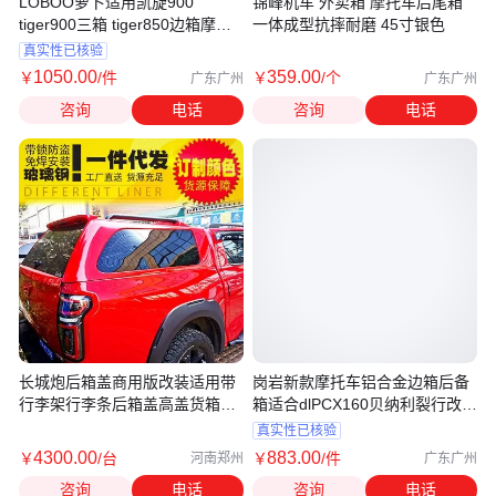
LOBOO萝卜适用凯旋900
锦峰机车 外卖箱 摩托车后尾箱
tiger900三箱 tiger850边箱摩托
一体成型抗摔耐磨 45寸银色
车尾箱
真实性已核验
1050
.00
359
.00
￥
/件
￥
/个
广东广州
广东广州
咨询
电话
咨询
电话
长城炮后箱盖商用版改装适用带
岗岩新款摩托车铝合金边箱后备
行李架行李条后箱盖高盖货箱尾
箱适合dlPCX160贝纳利裂行改装
箱盖
尾箱
真实性已核验
4300
.00
883
.00
￥
/台
￥
/件
河南郑州
广东广州
咨询
电话
咨询
电话