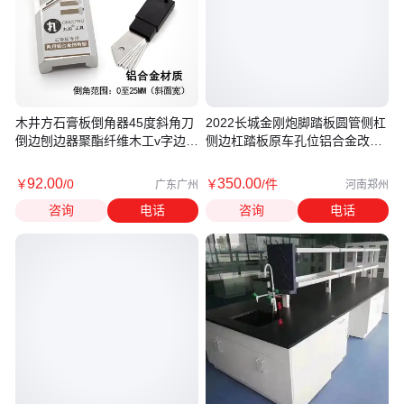
木井方石膏板倒角器45度斜角刀
2022长城金刚炮脚踏板圆管侧杠
倒边刨边器聚酯纤维木工v字边刨
侧边杠踏板原车孔位铝合金改装
子
件
92
.00
350
.00
￥
/0
￥
/件
广东广州
河南郑州
咨询
电话
咨询
电话