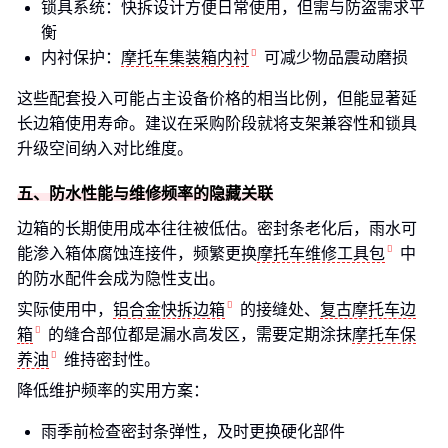
锁具系统：快拆设计方便日常使用，但需与防盗需求平
衡
内衬保护：
摩托车集装箱内衬
可减少物品震动磨损
这些配套投入可能占主设备价格的相当比例，但能显著延
长边箱使用寿命。建议在采购阶段就将支架兼容性和锁具
升级空间纳入对比维度。
五、防水性能与维修频率的隐藏关联
边箱的长期使用成本往往被低估。密封条老化后，雨水可
能渗入箱体腐蚀连接件，频繁更换
摩托车维修工具包
中
的防水配件会成为隐性支出。
实际使用中，
铝合金快拆边箱
的接缝处、
复古摩托车边
箱
的缝合部位都是漏水高发区，需要定期涂抹
摩托车保
养油
维持密封性。
降低维护频率的实用方案：
雨季前检查密封条弹性，及时更换硬化部件