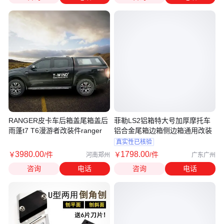
RANGER皮卡车后箱盖尾箱盖后
菲勒LS2铝箱特大号加厚摩托车
雨蓬t7 T6漫游者改装件ranger
铝合金尾箱边箱侧边箱通用改装
真实性已核验
3980
.00
1798
.00
￥
/件
￥
/件
河南郑州
广东广州
咨询
电话
咨询
电话