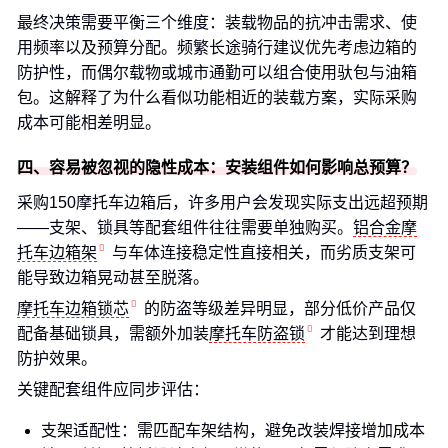
最终决策需要平衡三个维度：装载物品的抗冲击需求、使
用频率以及预算分配。频繁长途骑行建议优先考虑边箱的
防护性，而偶尔载物或城市通勤可以组合使用驮包与油箱
包。这解释了为什么看似功能相近的装载方案，实际采购
成本可能相差明显。
四、容易被忽视的隐性成本：安装组件如何影响总预算？
采购150摩托车边箱后，许多用户会发现实际支出远超预期
——支架、锁具等配套组件往往需要单独购买。
铝合金摩
托车边箱架
与车体连接稳定性直接相关，而劣质支架可
能导致边箱晃动甚至脱落。
摩托车边箱锁芯
的防盗等级差异明显，部分低价产品仅
配备基础锁具，需额外加装
摩托车防盗锁
才能达到理想
防护效果。
关键配套组件应同步评估：
支架适配性：需匹配车架结构，避免改装焊接增加成本