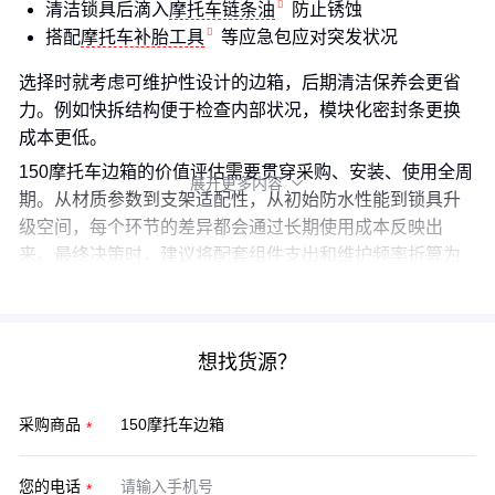
清洁锁具后滴入
摩托车链条油
防止锈蚀
搭配
摩托车补胎工具
等应急包应对突发状况
选择时就考虑可维护性设计的边箱，后期清洁保养会更省
力。例如快拆结构便于检查内部状况，模块化密封条更换
成本更低。
150摩托车边箱的价值评估需要贯穿采购、安装、使用全周
展开更多内容

期。从材质参数到支架适配性，从初始防水性能到锁具升
级空间，每个环节的差异都会通过长期使用成本反映出
来。最终决策时，建议将配套组件支出和维护频率折算为
年均成本，与主设备价格共同构成完整对比框架。
想找货源？
采购商品
您的电话