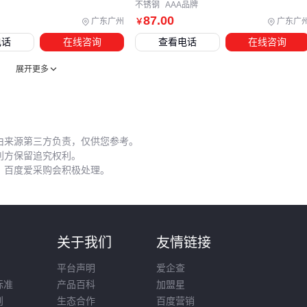
不锈钢
AAA品牌
则更注重润滑系统的持续供给能力。提前规划配套方案能有效
87
.00
广东广州
广东广
￥
避免采购后才发现接口不兼容或性能不匹配的问题。
电话
在线咨询
查看电话
在线咨询
五、如何通过日常维护延长1.3寸链轮的使用寿命？
展开更多
正确的安装是保障链轮性能的第一步。使用链轮扳手按推荐扭
矩拧紧固定螺丝，确保链轮与轴的配合面无间隙。安装后需手
动旋转测试，检查是否有异常阻力或偏摆现象。
由来源第三方负责，仅供您参考。
利方保留追究权利。
日常维护中容易被忽视的两个细节：
，百度爱采购会积极处理。
链条张力应保持在既能避免松弛跳动，又不致过度增加轴承
负荷的平衡点
磨损检测需同时观察链轮齿形变化和链条节距伸长，单方面
则
关于我们
友情链接
更换往往治标不治本 建议建立定期检查表，记录关键参数的
变化趋势。
平台声明
爱企查
标准
产品百科
加盟星
当链轮出现异响或传动不稳时，不要急于更换整套系统。先检
则
生态合作
百度营销