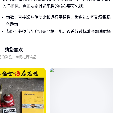
入门指标。真正决定其适配性的核心要素包括：
齿数：直接影响传动比和运行平稳性，齿数过少可能导致链
条跳齿
节距：必须与配套链条严格匹配，误差超过标准会加速磨损
材质：普通碳钢与合金钢在重载场景下的耐用性差异显著
猜您喜欢
这些参数的组合决定了链轮是否适合你的具体负载要求和运转
环境，仅凭尺寸无法做出准确判断。
您的浏览，为您推荐商品
二、不同场景对1.3寸链轮的特殊要求
工业机械、摩托车和自行车虽然都可能使用1.3寸链轮，但对性
能的需求重点截然不同：
工业设备更关注连续运转下的抗疲劳特性，需要强化热处理
工艺
摩托车传动系统要求更高的瞬时扭矩承受能力，对齿形精度