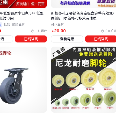
双排链轮
设计能分散应力，延长恶劣路况下的使用寿命
齿形需精确匹配车型原装链条节距，避免跳齿风险
30F低型搬运小坦克 3吨 低型
新款多孔无密封条真空吸盘完整有效3D
低矮空间
图纸5月更新核心技术有清单
在输送机等工业场景中，1.3寸链轮与
同步带轮
的取舍取决于
验
低矮
鹰牌品牌
ANK品牌
维护条件：
0
20
.00
山东烟台
广东广
￥
电话
在线咨询
查看电话
在线咨询
链轮适合润滑条件良好的封闭环境，传动效率更稳定
同步带轮在粉尘环境中更易维护，但需要定期检查齿形磨损
极端负载情况下，链轮的抗冲击能力通常更有优势
最终决策时，建议先明确设备对传动效率、噪音容忍度和维护
周期的核心要求，再对比不同方案的适配性。选错传动方式不
仅影响即时性能，还会导致后续更换整套传动系统的额外成
本。
四、为什么1.3寸链轮需要配套系统才能发挥最佳性能？
采购1.3寸链轮后，许多用户会发现单独使用主件往往难以达到