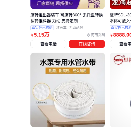
旋转推出器装车 可旋转360° 无托盘转换
鹰牌SDL-
翻转推料器 力动 支持定制
本体可放入
真实性已核验
堆高车
力动品牌
真实性已核
5
.15
万
8888
.0
河南郑州
￥
￥
查看电话
在线咨询
查看