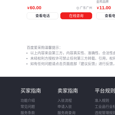
金邦品牌
60
.00
11
.00
广东广州
￥
￥
查看电话
在线咨询
查看
百度爱采购温馨提示：
以上内容来自第三方，内容真实性、准确性、合法性
未经权利方授权许可禁止任何第三方转载、引用，权
如有任何问题请点击页面底部『建议反馈』进行反馈
买家指南
卖家指南
平台规
功能介绍
入驻流程
准入规则
常见问题
申请入驻
工业品行业
服务条款
服务商查询
违规管理规