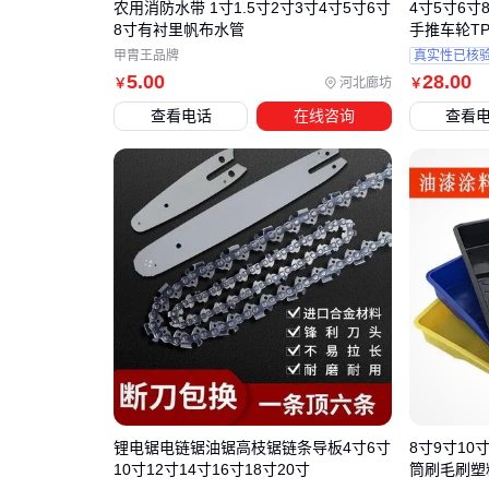
农用消防水带 1寸1.5寸2寸3寸4寸5寸6寸
4寸5寸6
8寸有衬里帆布水管
手推车轮T
甲胄王品牌
真实性已核
5
.00
28
.00
河北廊坊
￥
￥
查看电话
在线咨询
查看
锂电锯电链锯油锯高枝锯链条导板4寸6寸
8寸9寸10
10寸12寸14寸16寸18寸20寸
筒刷毛刷塑