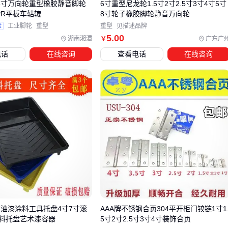
寸8寸万向轮重型橡胶静音脚轮
6寸重型尼龙轮1.5寸2寸2.5寸3寸4寸5寸
预期效果。链轮系统的稳定运行依赖于配套设备的协同工作，
PR平板车轱辘
8寸轮子橡胶脚轮静音万向轮
例如润滑剂能显著减少链条与链轮齿面的磨损，而专用固定螺
验
工业脚轮
重型
重型
见描述品牌
丝可避免高速运转时的松动风险。 忽视这些配套环节可能导致
5
.00
湖南湘潭
广东广
￥
链轮过早失效，甚至影响整个传动系统的可靠性。
电话
在线咨询
查看电话
在线咨询
关键配套设备可分为三类：
维护工具：如
链条测量工具
和
链条清洁刷
，用于定期检
测链条拉伸程度和清除杂质
安装配件：
分体链轮紧固螺丝
等专用固定件，确保链轮与
轴端的牢固连接
辅助系统：
链条张紧器
和防护罩，分别用于调节链条松紧
度和防止异物卷入 这些配套设备的选择需与链轮材质、负载
类型相匹配，例如工业场景应优先考虑耐高温的链条润滑
油。
寸油漆涂料工具托盘4寸7寸滚
AAA牌不锈钢合页304平开柜门铰链1寸1
特别需要注意的是，不同应用场景对配套系统的要求差异明
料托盘艺术漆容器
5寸2寸2.5寸3寸4寸装饰合页
显。
摩托车链轮
需要更频繁的清洁保养，而
工业机械链轮