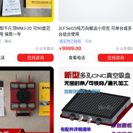
更敏感
自行车链轮
则优先考虑轻量化和防锈性能，材质选择更为
关键
低型千斤顶MMJ-20 可90度范
JLFSet15吨万向搬运小坦克 可单台或多
用 保质一年
台组合使用
选型前明确主要应用场景，能有效避免采购后才发现参数与需
验
横向
真实性已核验
万向
求错配的情况。
9999
.00
山东烟台
山东烟
￥
电话
在线咨询
查看电话
在线咨询
三、什么时候该用皮带轮替代1.3寸链轮？
当传动系统需要更安静的运行或存在轻微轴偏移时，
皮带轮
可能是比链轮更合适的选择。皮带传动通过弹性带体吸收振
动，特别适合对噪音敏感的环境，如室内设备或精密仪器。但
需注意皮带轮在重载或高精度同步传动场景下可能打滑，此时
仍需坚持使用链轮。
摩托车等交通工具的链轮选型则需要特殊考虑：
频繁启停场景需要更高耐磨性的铬合金材质