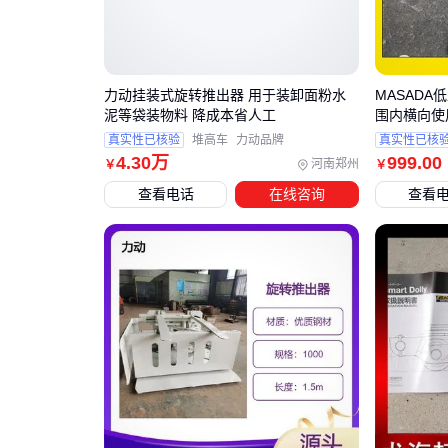
力动挂装式旋转推出器 用于装卸面粉水
MASADA
泥等袋装物料 降成本省人工
围内横向使
真实性已核验
堆高车
力动品牌
真实性已核
4
.30
万
999
.00
河南郑州
￥
￥
查看电话
在线咨询
查看