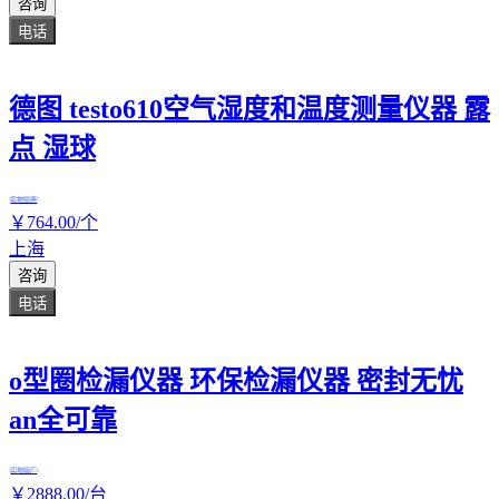
咨询
电话
德图 testo610空气湿度和温度测量仪器 露
点 湿球
实地验商
￥
764
.00
/个
上海
咨询
电话
o型圈检漏仪器 环保检漏仪器 密封无忧
an全可靠
实地验厂
￥
2888
.00
/台