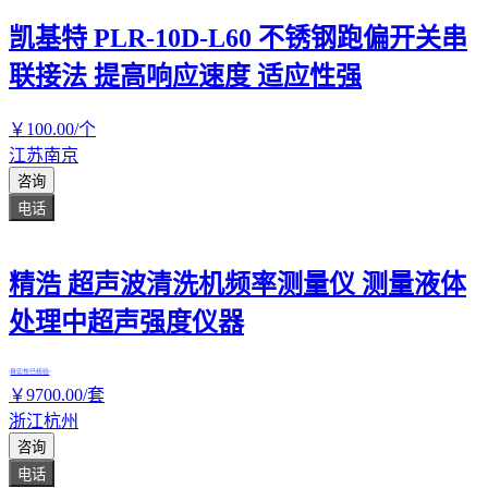
凯基特 PLR-10D-L60 不锈钢跑偏开关串
联接法 提高响应速度 适应性强
￥
100
.00
/个
江苏南京
咨询
电话
精浩 超声波清洗机频率测量仪 测量液体
处理中超声强度仪器
真实性已核验
￥
9700
.00
/套
浙江杭州
咨询
电话