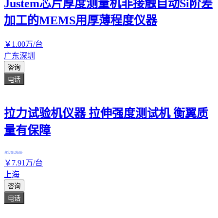
Justem芯片厚度测量机非接触自动Si阶差
加工的MEMS用厚薄程度仪器
￥
1
.00
万
/台
广东深圳
咨询
电话
拉力试验机仪器 拉伸强度测试机 衡翼质
量有保障
真实性已核验
￥
7
.91
万
/台
上海
咨询
电话