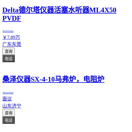
Delta德尔塔仪器活塞水听器ML4X50
PVDF
真实性已核验
￥
7
.89
万
广东东莞
咨询
电话
桑泽仪器SX-4-10马弗炉，电阻炉
真实性已核验
面议
山东济宁
咨询
电话