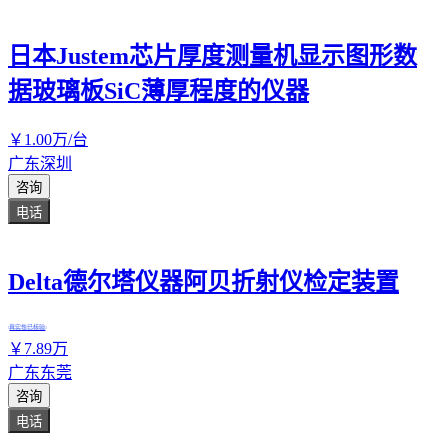
日本Justem芯片厚度测量机显示图形数
据玻璃板SiC薄厚程度的仪器
￥
1
.00
万
/台
广东深圳
咨询
电话
Delta德尔塔仪器阿贝折射仪检定装置
真实性已核验
￥
7
.89
万
广东东莞
咨询
电话