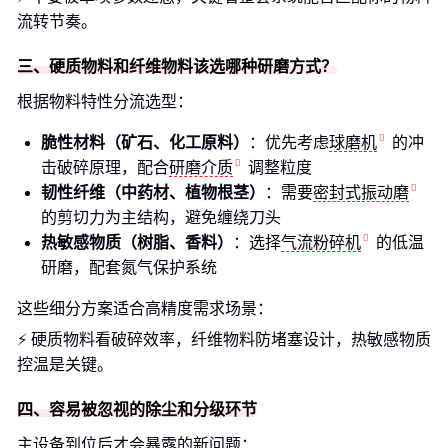
流转节奏。
三、硬质物料和纤维物料该选哪种研磨方式？
根据物料特性分流选型：
脆性材料（矿石、化工原料）
：优先考虑
球磨机
的冲
击破碎原理，配合
研磨介质
调整粒度
韧性纤维（中药材、植物根茎）
：需要
密封式振动磨
的剪切力为主结构，避免缠绕刀头
热敏感物质（树脂、香料）
：选择
气流粉碎机
的低温
研磨，配套氮气保护系统
这些细分方案适合高精度需求场景：
⚡ 硬质物料看破碎效率，纤维物料防堵塞设计，热敏感物质
控温是关键。
四、容易被忽视的除尘和分级环节
主设备到位后才会暴露的新问题：