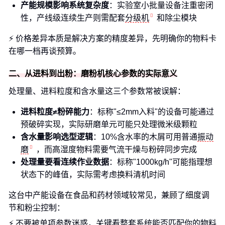
产能规模影响系统复杂度
：实验室小批量设备注重密闭
性，产线级连续生产则需配套
分级机
和除尘模块
⚡ 价格差异本质是解决方案的精度差异，先明确你的物料卡
在哪一档再谈预算。
二、从进料到出粉：磨粉机核心参数的实际意义
处理量、进料粒度和含水量这三个参数常被误解：
进料粒度≠粉碎能力
：标称"≤2mm入料"的设备可能通过
预破碎实现，实际研磨单元可能只处理微米级颗粒
含水量影响选型逻辑
：10%含水率的木屑可用普通
振动
磨
，而高湿度物料需要气流干燥与粉碎同步完成
处理量要看连续作业数据
：标称"1000kg/h"可能指理想
状态下的峰值，实际需考虑换料清机时间
这台中产能设备在食品和药材领域较常见，兼顾了细度调
节和粉尘控制：
⚡ 不要被单项参数迷惑，关键看整套系统能否匹配你的物料