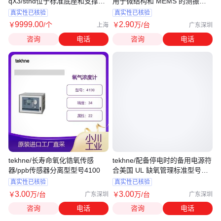
qX3/stnd位于标准底座和支撑柱
用于微结构和 MEMS 的测振系
上的比色皿支架
统
真实性已核验
真实性已核验
9999
.00
2
.90
￥
/个
￥
万
/台
上海
广东深圳
咨询
电话
咨询
电话
tekhne/长寿命氧化锆氧传感
tekhne/配备停电时的备用电源符
器/ppb传感器分离型型号4100
合美国 UL 缺氧管理标准型号
221R
真实性已核验
真实性已核验
3
.00
3
.00
￥
万
/台
￥
万
/台
广东深圳
广东深圳
咨询
电话
咨询
电话