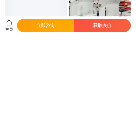
立即咨询
获取底价
主页
瑞泰雷蒙球磨机磨粉机厂家规格
多型号雷蒙磨粉机 矿石石头石灰
齐全细度可调
石活性炭磨粉 腻子粉磨粉
真实性已核验
真实性已核验
7
.50
5
.80
￥
万
/台
￥
万
/台
河南郑州
河南郑州
咨询
电话
咨询
电话