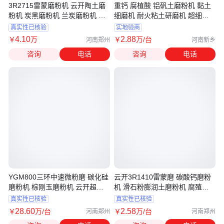
3R2715雷蒙磨粉机 云开陶土磨
重钙 腐植酸 铝矾土磨粉机 黏土
粉机 炭黑磨粉机 兰炭磨粉机 煤
细磨机 耐火粘土研磨机 超细制
矸石磨粉机
粉
真实性已核验
实地验商
4
.10
2
.88
￥
万
￥
万
/台
河南郑州
河南新乡
咨询
电话
咨询
电话
YGM800三环中速微粉磨 碳化硅
云开3R1410雷蒙磨 碳酸钙磨粉
磨粉机 棕刚玉磨粉机 云开超细
机 滑石粉膨润土磨粉机 腐殖酸
微粉磨粉机
雷蒙机
真实性已核验
真实性已核验
28
.60
2
.58
￥
万
/台
￥
万
/台
河南郑州
河南郑州