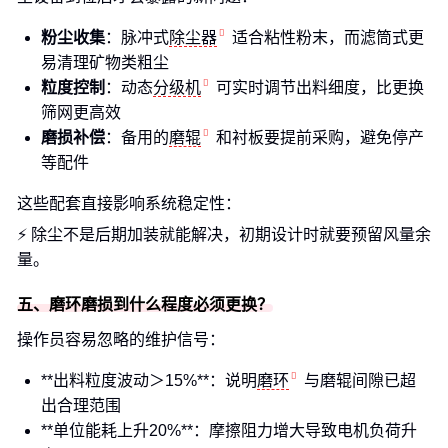
粉尘收集
：脉冲式
除尘器
适合粘性粉末，而滤筒式更
易清理矿物类粗尘
粒度控制
：动态
分级机
可实时调节出料细度，比更换
筛网更高效
磨损补偿
：备用的
磨辊
和衬板要提前采购，避免停产
等配件
这些配套直接影响系统稳定性：
⚡ 除尘不是后期加装就能解决，初期设计时就要预留风量余
量。
五、磨环磨损到什么程度必须更换？
操作员容易忽略的维护信号：
**出料粒度波动＞15%**：说明
磨环
与磨辊间隙已超
出合理范围
**单位能耗上升20%**：摩擦阻力增大导致电机负荷升