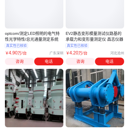
optcom/测定LED照明的电气特
EV2静态变形模量测试仪路基的
性光学特性/总光通量测定系统
承载力和变形量测定仪 昌志仪器
真实性已核验
真实性已核验
4
.90
4
.20
￥
万
/台
￥
万
/台
广东深圳
河北沧州
咨询
电话
咨询
电话