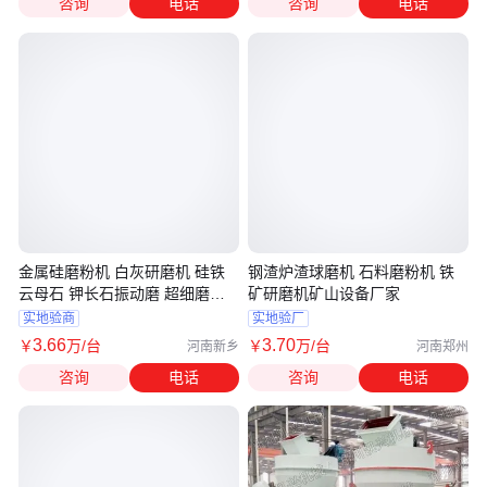
咨询
电话
咨询
电话
金属硅磨粉机 白灰研磨机 硅铁
钢渣炉渣球磨机 石料磨粉机 铁
云母石 钾长石振动磨 超细磨粉
矿研磨机矿山设备厂家
降低能耗
实地验商
实地验厂
3
.66
3
.70
￥
万
/台
￥
万
/台
河南新乡
河南郑州
咨询
电话
咨询
电话