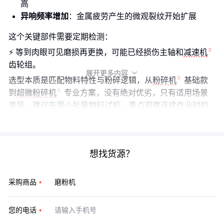
高
异响频率增加
：金属疲劳产生的微观裂纹开始扩展
这个关键部件需要定期检测：
⚡ 等到肉眼可见磨损再更换，可能已经损伤主轴和
减速机
齿轮组。
展开更多内容

选型本质是匹配物料特性与粉碎逻辑，从
粉碎机
基础款
到
超微粉碎机
专业方案，没有绝对优劣，只有适用场景
差异。建议先用小批量物料试机，重点观察连续作业时的
温升和细度稳定性。
想找货源？
采购商品
您的电话