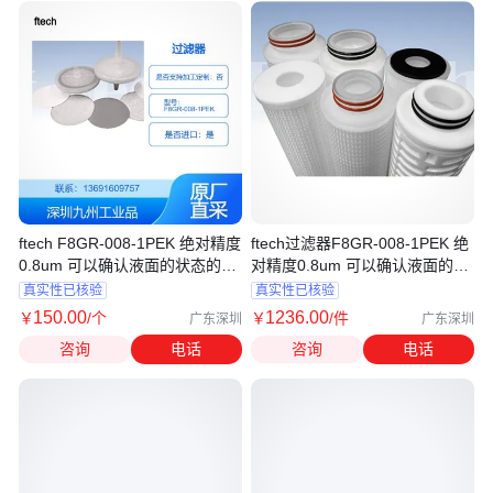
ftech F8GR-008-1PEK 绝对精度
ftech过滤器F8GR-008-1PEK 绝
0.8um 可以确认液面的状态的过
对精度0.8um 可以确认液面的状
滤器
态
真实性已核验
真实性已核验
150
.00
1236
.00
￥
/个
￥
/件
广东深圳
广东深圳
咨询
电话
咨询
电话