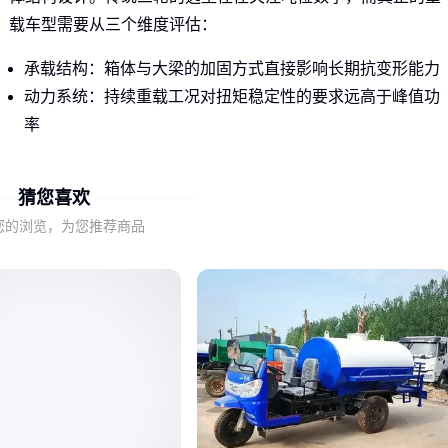
载车型需要从三个维度评估：
承载结构：箱体与大梁的加固方式直接影响长期抗变形能力
动力系统：持续重载工况对扭矩稳定性的要求远高于峰值功
率
应力分布：关键连接部位的冗余设计决定极端工况下的安全
性
猜您喜欢
这种差异使得同样标称载重量的车型，在矿山碎石运输和农田
您的浏览，为您推荐商品
谷物搬运等不同场景下，实际使用寿命可能相差明显。
二、柴油动力真的是所有重载场景的必选项吗？
虽然柴油款重载三轮车以强劲动力著称，但实际选型需考虑作
业环境的特殊性。在隧道、矿洞等密闭空间，柴油机的排放和
散热可能成为制约因素；而频繁启停的短途运输场景，电动款
的瞬时扭矩优势反而更明显。