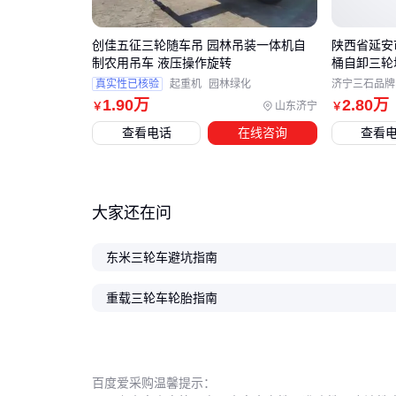
创佳五征三轮随车吊 园林吊装一体机自
陕西省延安
制农用吊车 液压操作旋转
桶自卸三轮
真实性已核验
起重机
园林绿化
济宁三石品牌
1
.90
万
2
.80
万
山东济宁
￥
￥
查看电话
在线咨询
查看
大家还在问
东米三轮车避坑指南
重载三轮车轮胎指南
百度爱采购温馨提示：