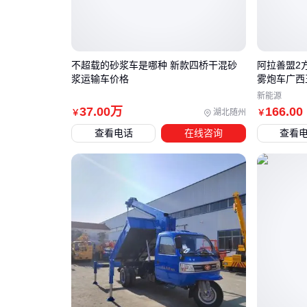
不超载的砂浆车是哪种 新款四桥干混砂
阿拉善盟2
浆运输车价格
雾炮车广西
新能源
37
.00
万
166
.00
湖北随州
￥
￥
查看电话
在线咨询
查看