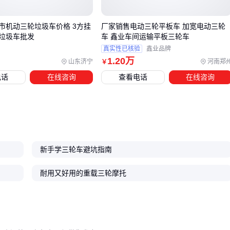
计能快速清运砂石，档位调节需适应复杂地形
农业物料搬运：优先考虑低底盘防侧翻，电动型号在短途场
市机动三轮垃圾车价格 3方挂
厂家销售电动三轮平板车 加宽电动三轮
景更经济，但需注意电池续航与防水性能
垃圾车批发
车 鑫业车间运输平板三轮车
真实性已核验
鑫业品牌
当载重需求超过3吨或需要频繁堆高作业时，传统三轮结构可
1
.20
万
山东济宁
河南郑
￥
达到性能边界。此时
越野叉车
等替代方案的优势在于：
电话
在线咨询
查看电话
在线咨询
四轮驱动和实心轮胎适应泥泞场地
液压升降系统实现精准码垛
可更换属具扩展多功能性
定制化需求常被低估。例如井下作业需要压缩整车高度，而砂
新手学三轮车避坑指南
石运输则要加装防撒漏挡板。与其后期改装，不如在采购时明
耐用又好用的重载三轮摩托
确：
是否需要非标货箱尺寸或卸料角度
发动机冷却系统是否适配高温环境
防护装置是否符合行业安全规范