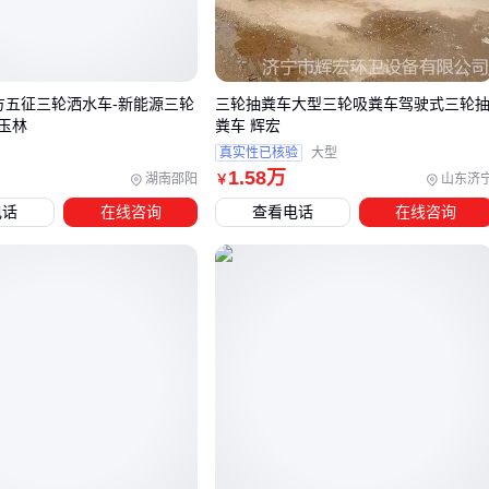
液压自卸功能的选择同样需要警惕：标准液压系统在建筑垃圾
等粘稠物料卸载时容易动力不足，而超规格配置又会导致不必
要的购机成本。
方五征三轮洒水车-新能源三轮
三轮抽粪车大型三轮吸粪车驾驶式三轮
关键在于识别你最高频的作业动作——连续爬坡、快速卸料还
玉林
粪车 辉宏
是狭窄场地转向？这些具体需求才是确定动力类型的根本依
真实性已核验
大型
据。
1
.58
万
湖南邵阳
山东济
￥
电话
在线咨询
查看电话
在线咨询
三、工程、农业、运输场景下如何匹配重载三轮的关键
配置？
不同作业场景对重载三轮的核心需求差异显著，标准款往往难
以兼顾特殊工况。以下是典型场景的配置优先级对照：
矿山/隧道作业：侧重液压自卸系统和抗冲击结构，柴油动力
更适合长时间高负荷运转，如
矿山重载三轮车
需配备加厚
板簧和防滚架
建筑工地运输：关注货箱尺寸与卸料效率，三开门U型斗设