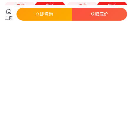
咨询
电话
咨询
电话
立即咨询
获取底价
主页
树脂d301
海格001*7MB阳树脂 4.8毫摩尔
交换量 优质钠型离子交换专用
真实性已核验
真实性已核验
8
.50
5500
.00
￥
￥
/吨
天津
河南鹤壁
咨询
电话
咨询
电话