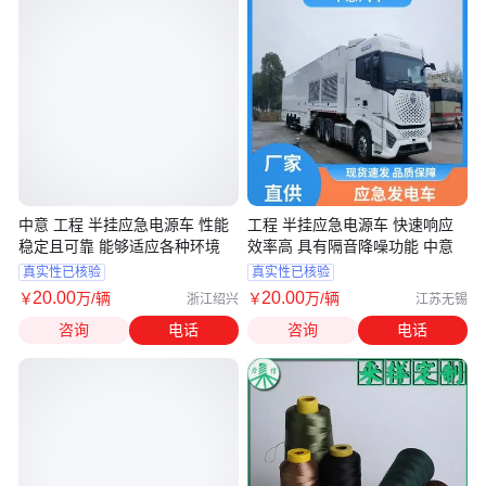
中意 工程 半挂应急电源车 性能
工程 半挂应急电源车 快速响应
稳定且可靠 能够适应各种环境
效率高 具有隔音降噪功能 中意
真实性已核验
真实性已核验
20
.00
20
.00
￥
万
/辆
￥
万
/辆
浙江绍兴
江苏无锡
咨询
电话
咨询
电话