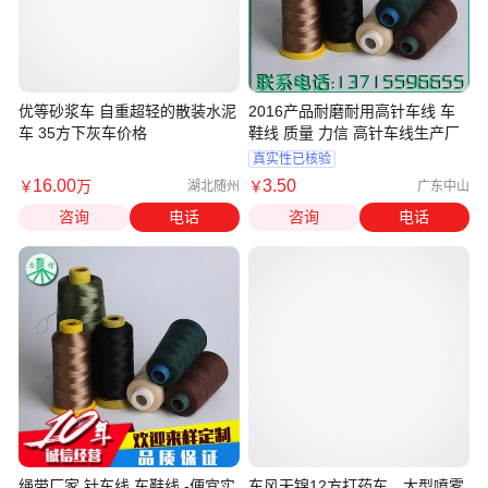
优等砂浆车 自重超轻的散装水泥
2016产品耐磨耐用高针车线 车
车 35方下灰车价格
鞋线 质量 力信 高针车线生产厂
真实性已核验
16
.00
3
.50
￥
万
￥
湖北随州
广东中山
咨询
电话
咨询
电话
绳带厂家 针车线 车鞋线 -便宜实
东风天锦12方打药车，大型喷雾