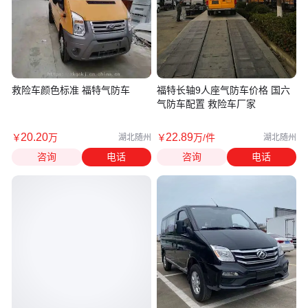
救险车颜色标准 福特气防车
福特长轴9人座气防车价格 国六
气防车配置 救险车厂家
20
.20
22
.89
￥
万
￥
万
/件
湖北随州
湖北随州
咨询
电话
咨询
电话