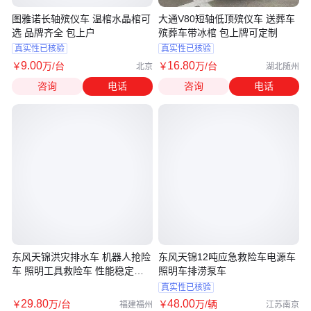
图雅诺长轴殡仪车 温棺水晶棺可
大通V80短轴低顶殡仪车 送葬车
选 品牌齐全 包上户
殡葬车带冰棺 包上牌可定制
真实性已核验
真实性已核验
9
.00
16
.80
￥
万
/台
￥
万
/台
北京
湖北随州
咨询
电话
咨询
电话
东风天锦洪灾排水车 机器人抢险
东风天锦12吨应急救险车电源车
车 照明工具救险车 性能稳定全
照明车排涝泵车
国质保
真实性已核验
29
.80
48
.00
￥
万
/台
￥
万
/辆
福建福州
江苏南京