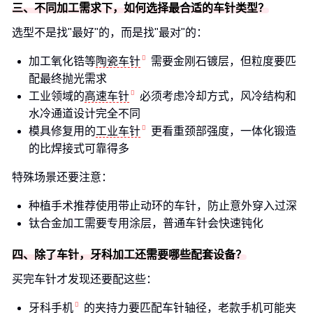
三、不同加工需求下，如何选择最合适的车针类型？
选型不是找"最好"的，而是找"最对"的：
加工氧化锆等
陶瓷车针
需要金刚石镀层，但粒度要匹
配最终抛光需求
工业领域的
高速车针
必须考虑冷却方式，风冷结构和
水冷通道设计完全不同
模具修复用的
工业车针
更看重颈部强度，一体化锻造
的比焊接式可靠得多
特殊场景还要注意：
种植手术推荐使用带止动环的车针，防止意外穿入过深
钛合金加工需要专用涂层，普通车针会快速钝化
四、除了车针，牙科加工还需要哪些配套设备？
买完车针才发现还要配这些：
牙科手机
的夹持力要匹配车针轴径，老款手机可能夹