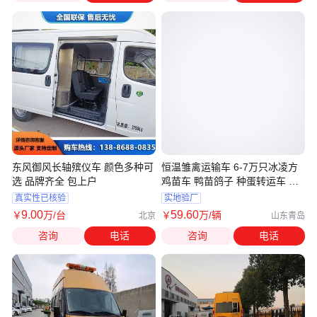
东风御风长轴殡仪车 颜色多种可
恒温雏禽运输车 6-7万只冰凌方
选 品牌齐全 包上户
鸡苗车 鸭苗鸽子 种蛋转运车 可
办分期
真实性已核验
实地验厂
9
.00
59
.60
￥
万
/台
￥
万
/辆
北京
山东青岛
咨询
电话
咨询
电话