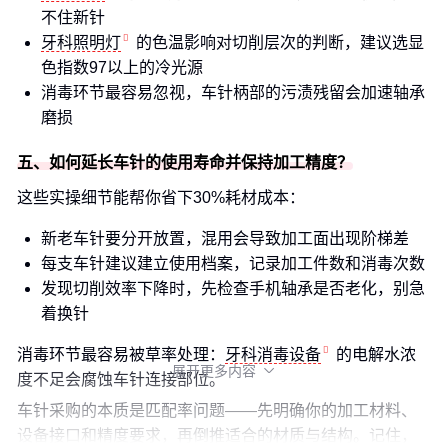
不住新针
牙科照明灯
的色温影响对切削层次的判断，建议选显
色指数97以上的冷光源
消毒环节最容易忽视，车针柄部的污渍残留会加速轴承
磨损
五、如何延长车针的使用寿命并保持加工精度？
这些实操细节能帮你省下30%耗材成本：
新老车针要分开放置，混用会导致加工面出现阶梯差
每支车针建议建立使用档案，记录加工件数和消毒次数
发现切削效率下降时，先检查手机轴承是否老化，别急
着换针
消毒环节最容易被草率处理：
牙科消毒设备
的电解水浓
展开更多内容

度不足会腐蚀车针连接部位。
车针采购的本质是匹配率问题——先明确你的加工材料、
设备接口和精度要求，再倒推适合的材质与结构。记住，