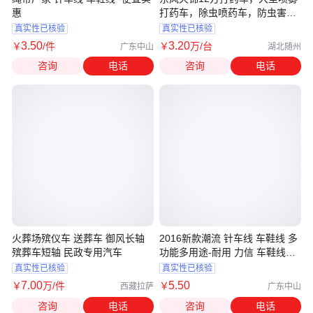
惠
打药车，除虫喷药车，防虫害打
药车
真实性已核验
真实性已核验
3
.50
3
.20
￥
/件
￥
万
/台
广东中山
湖北随州
咨询
电话
咨询
电话
火葬场殡仪车 送葬车 御风长轴
2016新款潮流 针车线 车鞋线 多
殡葬车短轴 民政专用汽车
功能多用途-耐用 力信 车鞋线工
厂
真实性已核验
真实性已核验
7
.00
5
.50
￥
万
/件
￥
西藏拉萨
广东中山
咨询
电话
咨询
电话