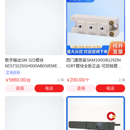
数字输出SM 322模块
西门康原装SKM100GB125DN
6ES73225GH000AB0SIEMENS
IGBT模块全新正品 可控硅模块
西门子PLC模块
全国可发
实地验商
5860
.00
200
.00
￥
/台
￥
/个
上海
上海
咨询
电话
咨询
电话