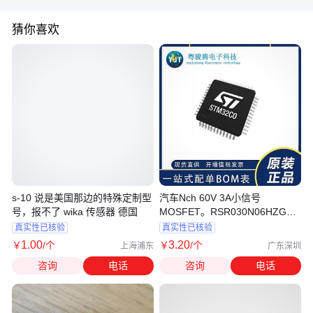
猜你喜欢
s-10 说是美国那边的特殊定制型
汽车Nch 60V 3A小信号
号，报不了 wika 传感器 德国
MOSFET。RSR030N06HZG是
用于DC-DC转换器的MOSFET。
真实性已核验
真实性已核验
本产品为AEC-Q101汽车级高可
1
.00
3
.20
￥
/个
￥
/个
上海浦东
广东深圳
靠性产品。
咨询
电话
咨询
电话