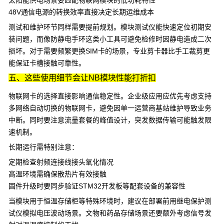
太阳能供电场景要匹配
物联网模块
的低功耗特性
48V通信电源
的转换效率直接决定长期运维成本
测试和维护环节同样需要提前规划。
模块测试仪
能快速定位初期安
装问题，而像
防静电手环
这类小工具可避免检修时因静电造成二次
损坏。对于需要频繁更换SIM卡的场景，专业剪卡器比手工裁剪更
能保证卡槽接触可靠性。
五、这些使用细节会让NB模块性能打折扣
物联网卡
的选择直接影响通信稳定性。企业级应用应优先考虑支持
多网络自动切换的物联网卡，避免因单一运营商基站维护导致业务
中断。同时要注意流量套餐的峰值设计，突发数据传输可能触发限
速机制。
长期运行需特别注意：
定期检查
射频连接线
接头氧化情况
高温环境需确保散热片有效接触
固件升级时要同步验证
STM32开发板
等配套设备的兼容性
当模块用于
恒温存储柜
等特殊环境时，建议在部署前用
继电保护测
试仪
模拟电压波动场景。文物和药品存储场景还要额外考虑信号发