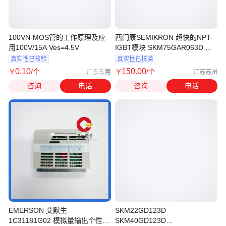
100VN-MOS管的工作原理及应
西门康SEMIKRON 超快的NPT-
用100V/15A Ves=4.5V
IGBT模块 SKM75GAR063D 全
新现货
真实性已核验
真实性已核验
0
.10
150
.00
￥
/个
￥
/个
广东东莞
江苏苏州
咨询
电话
咨询
电话
EMERSON 艾默生
SKM22GD123D
1C31181G02 模拟量输出个性模
SKM40GD123D