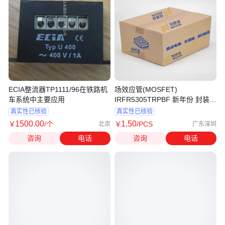
ECIA整流器TP1111/96在铁路机
场效应管(MOSFET)
车系统中主要应用
IRFR5305TRPBF 新年份 封装
TO-252 电子元器件
真实性已核验
真实性已核验
1500
.00
1
.50
￥
/个
￥
/PCS
北京
广东深圳
咨询
电话
咨询
电话