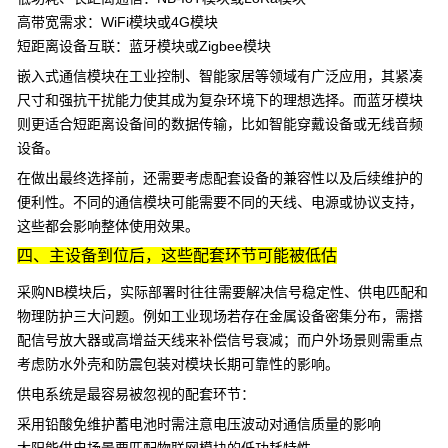
高带宽需求：
WiFi模块
或
4G模块
短距离设备互联：
蓝牙模块
或
Zigbee模块
嵌入式通信模块
在工业控制、智能家居等领域有广泛应用，其紧凑
尺寸和强抗干扰能力使其成为复杂环境下的理想选择。而蓝牙模块
则更适合短距离设备间的数据传输，比如智能穿戴设备或无线音频
设备。
在做出最终选择前，还需要考虑配套设备的兼容性以及后续维护的
便利性。不同的通信模块可能需要不同的天线、电源或协议支持，
这些都会影响整体使用效果。
四、主设备到位后，这些配套环节可能被低估
采购NB模块后，实际部署时往往需要解决信号稳定性、供电匹配和
物理防护三大问题。例如工业现场若存在金属设备密集分布，需搭
配
信号放大器
或高增益天线来补偿信号衰减；而户外场景则需重点
考虑防水外壳和防震包装对模块长期可靠性的影响。
供电系统是最容易被忽视的配套环节：
采用
铅酸免维护蓄电池
时需注意电压波动对通信质量的影响