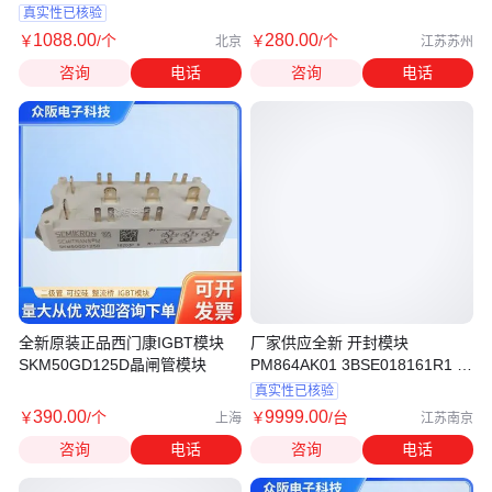
块
SKM40GD124D功率 IGBT模块
真实性已核验
优惠
1088
.00
280
.00
￥
/个
￥
/个
北京
江苏苏州
咨询
电话
咨询
电话
全新原装正品西门康IGBT模块
厂家供应全新 开封模块
SKM50GD125D晶闸管模块
PM864AK01 3BSE018161R1 现
货
真实性已核验
390
.00
9999
.00
￥
/个
￥
/台
上海
江苏南京
咨询
电话
咨询
电话