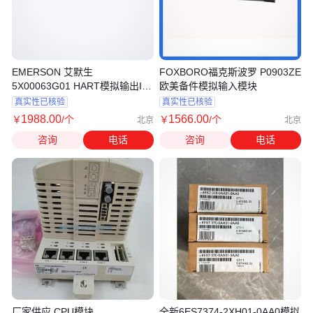
EMERSON 艾默生
FOXBORO福克斯波罗 P0903ZE
5X00063G01 HART模拟输出IO
欧美备件模拟输入模块
模块
真实性已核验
真实性已核验
1988
.00
1566
.00
￥
/个
￥
/个
北京
北京
咨询
电话
咨询
电话
厂家供应 CPU模块
全新6ES7374-2XH01-0AA0模拟