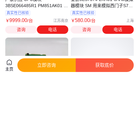
3BSE066485R1 PM851AK01 全
器模块 SM 用来模拟西门子S7-
新 现货
300原装
真实性已核验
真实性已核验
9999
.00
580
.00
￥
/台
￥
/台
江苏南京
上海
咨询
电话
咨询
电话
立即咨询
获取底价
主页
厂家供应 模块 SPDSO14 二手成
联财半导PSND 200E-12出售全
色漂亮 原装 现货 实拍
新原装POWERSEM可控硅
真实性已核验
9999
.00
220
.00
￥
/个
￥
/个
江苏南京
江苏苏州
咨询
电话
咨询
电话