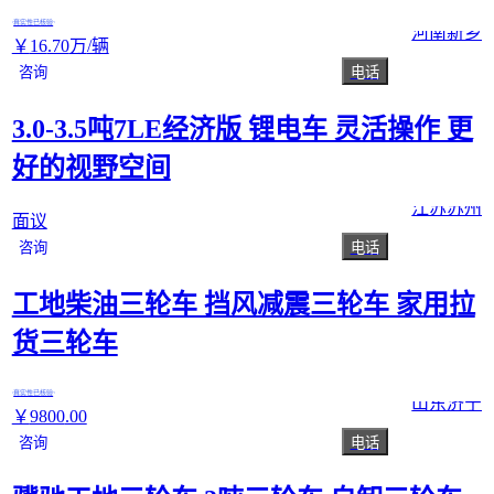
真实性已核验
河南新乡
￥
16
.70
万
/辆
咨询
电话
3.0-3.5吨7LE经济版 锂电车 灵活操作 更
好的视野空间
江苏苏州
面议
咨询
电话
工地柴油三轮车 挡风减震三轮车 家用拉
货三轮车
真实性已核验
山东济宁
￥
9800
.00
咨询
电话