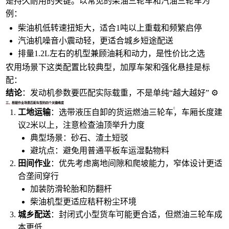
是持久耐用的关键。以常见的
柴油三轮车
和
汽油三轮车
为
例：
柴油机低转速扭矩大，适合1吨以上重载和频繁启停
汽油机噪音小震动轻，更适合城乡短途配送
排量1.2L左右的机型兼顾油耗和动力，是性价比之选
农用场景下这类配置比较典型，加厚车架和强化悬挂是标
配：
结论
：发动机参数要匹配实际载重，不是单纯“越大越好” ⚙️
三、根据作业场景匹配车型的四个关键维度
工地运输
：选带液压自卸的
货运燃油三轮车
，车厢长度建
议2米以上，注意检查油顶举升力度
典型场景：砂石、渣土短驳
避坑点：避免用普通平板车运湿黏物料
田间作业
：优先考虑离地间隙和爬坡能力，窄体设计更适
合垄间穿行
加装防滑轮胎和防翻杆
柴油机型更适应秸秆粉尘环境
城乡配送
：封闭式
小型货车
可能更合适，但燃油三轮车成
本更低