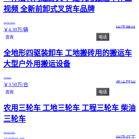
视频 全新前卸式叉货车品牌
真实性已核验
山东烟台
￥
4
.30
万
/辆
咨询
电话
全地形四驱装卸车 工地搬砖用的搬运车
大型户外用搬运设备
实地验商
浙江舟山
￥
3
.50
万
/台
咨询
电话
农用三轮车 工地三轮车 工程三轮车 柴油
三轮车
真实性已核验
山东济宁