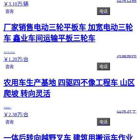
山东日照
￥
3
.10
万
/辆
咨询
电话
厂家销售电动三轮平板车 加宽电动三轮
车 鑫业车间运输平板三轮车
真实性已核验
河南郑州
￥
1
.20
万
/台
咨询
电话
农用车生产基地 四驱四不像工程车 山区
爬坡 转向灵活
实地验厂
山东济宁
￥
2
.38
万
/台
咨询
电话
一体后转向越野叉车 建筑用搬运车作业