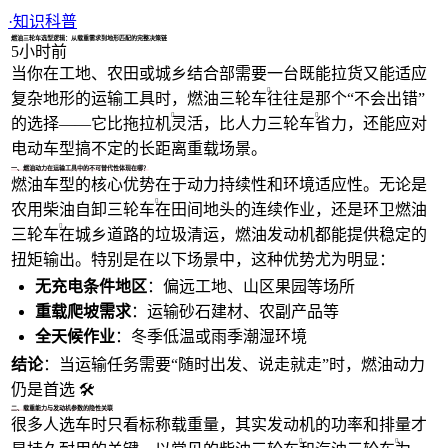
1/4
·
知识科普
燃油三轮车选型逻辑：从载重需求到地形匹配的完整决策链
5小时前
当你在工地、农田或城乡结合部需要一台既能拉货又能适应
复杂地形的运输工具时，
燃油三轮车
往往是那个“不会出错”
的选择——它比
拖拉机
灵活，比
人力三轮车
省力，还能应对
电动车型搞不定的长距离重载场景。
一、燃油动力在运输工具中的不可替代性体现在哪？
燃油车型的核心优势在于动力持续性和环境适应性。无论是
农用柴油自卸三轮车
在田间地头的连续作业，还是
环卫燃油
三轮车
在城乡道路的垃圾清运，燃油发动机都能提供稳定的
扭矩输出。特别是在以下场景中，这种优势尤为明显：
无充电条件地区
：偏远工地、山区果园等场所
重载爬坡需求
：运输砂石建材、农副产品等
全天候作业
：冬季低温或雨季潮湿环境
结论
：当运输任务需要“随时出发、说走就走”时，燃油动力
仍是首选 🛠️
二、载重能力与发动机参数的隐性关联
很多人选车时只看标称载重量，其实发动机的功率和排量才