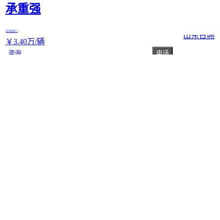
承重强
实地验厂
山东日照
￥
3
.40
万
/辆
咨询
电话
阿拉善盟2方五征三轮洒水车-新能源三
轮雾炮车广西玉林
湖南邵阳
￥
166
.00
/个
咨询
电话
四驱农用车 四不像运输车 源头出售 性能
稳定 结构紧凑
实地验厂
山东济宁
￥
2
.58
万
/台
咨询
电话