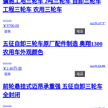
骥驰工地三轮车 2吨三轮车 自卸三轮车
工程三轮车 农用三轮车
真实性已核验
山东济宁
￥
9700
.00
咨询
电话
五征自卸三轮车原厂配件制造 奥翔1300
农用车外观颜色
真实性已核验
山东日照
￥
2
.40
万
/台
咨询
电话
前轮悬挂式迈昂承重强 五征自卸三轮车
全封闭
真实性已核验