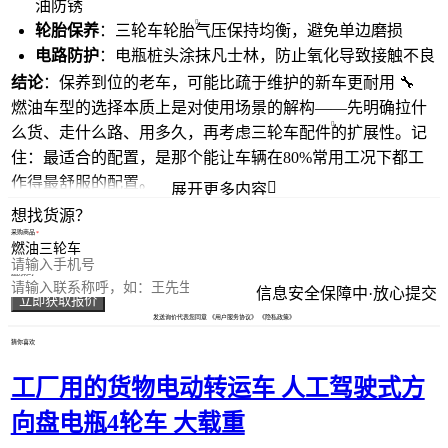
油防锈
轮胎保养
：
三轮车轮胎
气压保持均衡，避免单边磨损
电路防护
：电瓶桩头涂抹凡士林，防止氧化导致接触不良
结论
：保养到位的老车，可能比疏于维护的新车更耐用 🔧
燃油车型的选择本质上是对使用场景的解构——先明确拉什
么货、走什么路、用多久，再考虑
三轮车配件
的扩展性。记
住：最适合的配置，是那个能让车辆在80%常用工况下都工
作得最舒服的配置。

展开更多内容
想找货源？
采购商品
您的电话
您的称呼
信息安全保障中·放心提交
立即获取报价
发送询价代表您同意
《用户服务协议》
《隐私政策》
猜你喜欢
工厂用的货物电动转运车 人工驾驶式方
向盘电瓶4轮车 大载重