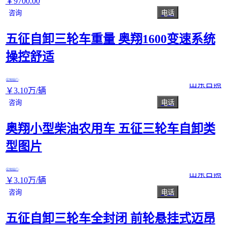
￥
9700
.00
咨询
电话
五征自卸三轮车重量 奥翔1600变速系统
操控舒适
实地验厂
山东日照
￥
3
.10
万
/辆
咨询
电话
奥翔小型柴油农用车 五征三轮车自卸类
型图片
实地验厂
山东日照
￥
3
.10
万
/辆
咨询
电话
五征自卸三轮车全封闭 前轮悬挂式迈昂