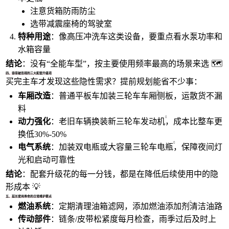
注意货箱防雨防尘
选带减震座椅的驾驶室
特种用途
：像高压冲洗车这类设备，要重点看水泵功率和
水箱容量
结论
：没有“全能车型”，按主要使用频率最高的场景来选 🗺️
四、容易被忽视的三大配套升级项
买完主车才发现这些隐性需求？提前规划能省不少事：
车厢改造
：普通平板车加装
三轮车车厢
侧板，运散货不漏
料
动力强化
：老旧车辆换装新
三轮车发动机
，成本比整车更
换低30%-50%
电气系统
：加装双电瓶或大容量
三轮车电瓶
，保障夜间灯
光和启动可靠性
结论
：配套升级花的每一分钱，都是在降低后续使用中的隐
形成本 💡
五、延长使用寿命的日常维护要点
燃油系统
：定期清理油箱滤网，添加
燃油添加剂
清洁油路
传动部件
：链条/皮带松紧度每月检查，雨季过后及时上