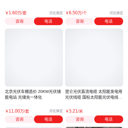
1
.60
6
.50
￥
万
/套
￥
万
/个
河北保定
河北保定
咨询
电话
咨询
电话
北京光伏车棚造价 20KW光伏储
昆仑光伏直流电缆 太阳能发电用
能电站 光储充一体化
光伏线缆 国标太阳能光伏电线电
缆
11
.00
3
.21
￥
万
/套
￥
/米
河北保定
咨询
电话
咨询
电话