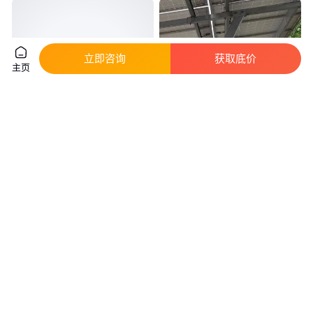
立即咨询
获取底价
主页
天达 BAPV工商业分布式光伏屋
光伏车棚造价 物流园光伏遮阳棚
面配套TPO光伏基座 柔性光伏支
车棚式光伏电站
座
真实性已核验
28
.00
13
.50
￥
/个
￥
万
/套
河南新乡
河北保定
咨询
电话
咨询
电话