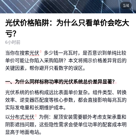
1/4
光伏价格陷阱：为什么只看单价会吃大
亏？
6小时前
当你在搜索
光伏
多少钱一兆瓦时，是否意识到单纯比较
单价可能让你陷入采购陷阱？本文将揭示价格差异背后的
关键因素，帮你避开只看数字的误区。
一、为什么同样标称功率的光伏系统总价差异显著？
光伏系统的价格构成远比表面单价复杂。组件类型、转换
效率、逆变器匹配度等核心参数，都会直接影响每兆瓦的
实际发电量和长期维护成本。
以
分布式光伏
为例：屋顶安装需要额外考虑支架承重和
阴影遮挡问题，这些隐性需求会使单位功率的配套成本明
显高于地面电站。