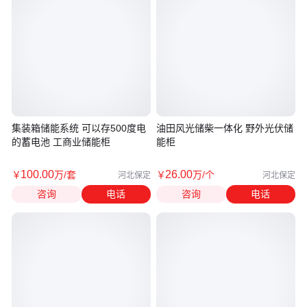
集装箱储能系统 可以存500度电
油田风光储柴一体化 野外光伏储
的蓄电池 工商业储能柜
能柜
100
.00
26
.00
￥
万
/套
￥
万
/个
河北保定
河北保定
咨询
电话
咨询
电话