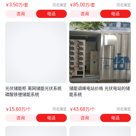
3
.50
85
.00
￥
万
/套
￥
万
/套
河北保定
河北保定
咨询
电话
咨询
电话
光伏储能柜 离网储能光伏系统
储能调峰电站价格 光伏电站的储
磷酸铁锂储能系统
能系统
15
.60
43
.68
￥
万
/个
￥
万
/个
河北保定
河北保定
咨询
电话
咨询
电话